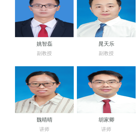
姚智磊
晁天乐
副教授
副教授
魏晴晴
胡家卿
讲师
讲师