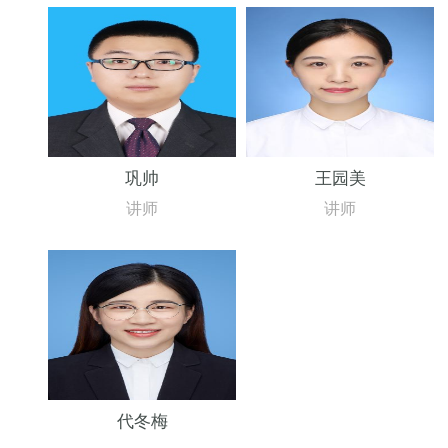
巩帅
王园美
讲师
讲师
代冬梅