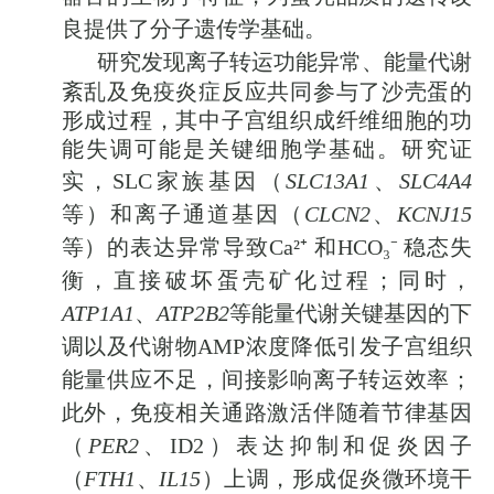
良提供了分子遗传学基础。
研究发现
离子转运功能异常、能量代谢
紊乱及免疫炎症反应共同参与了沙壳蛋的
形成过程，其中子宫组织成纤维细胞的功
能失调可能是关键细胞学基础。研究证
实，
SLC
家族基因（
SLC13A1
、
SLC4A4
等）和离子通道基因（
CLCN2
、
KCNJ15
等）的表达异常导致
Ca²⁺
和
HCO₃⁻
稳态失
衡，直接破坏蛋壳矿化过程；同时，
ATP1A1
、
ATP2B2
等能量代谢关键基因的下
调
以及代谢物
AMP
浓度降低
引发子宫组织
能量供应不足，间接影响离子转运效率；
此外，免疫相关通路激活伴随着节律基因
（
PER2
、
ID2
）表达抑制和促炎因子
（
FTH1
、
IL15
）上调，形成促炎微环境干