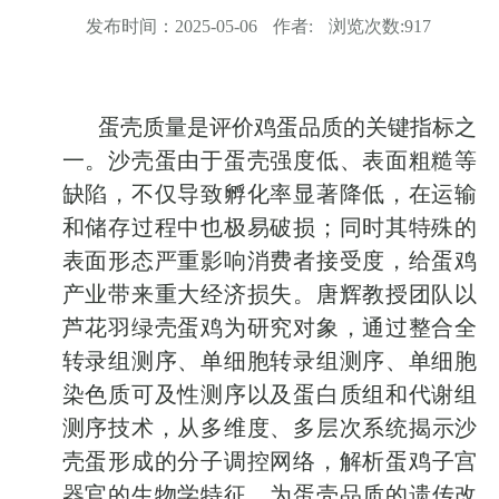
发布时间：
2025-05-06
作者:
浏览次数:
917
蛋壳质量是评价鸡蛋品质的关键指标之
一。沙壳蛋由于蛋壳强度低、表面粗糙等
缺陷，不仅导致孵化率显著降低，在运输
和储存过程中也极易破损；同时其特殊的
表面形态严重影响消费者接受度，给蛋鸡
产业带来重大经济损失。
唐辉教授团队
以
芦花羽绿壳蛋鸡为研究对象，通过整合全
转录组测序、单细胞转录组测序、单细胞
染色质可及性测序以及蛋白质组和代谢组
测序
技术
，从多维度、多层次系统揭示沙
壳蛋形成的分子调控网络，解析
蛋鸡
子宫
器官
的
生物学
特征
，
为
蛋壳品质的遗传改