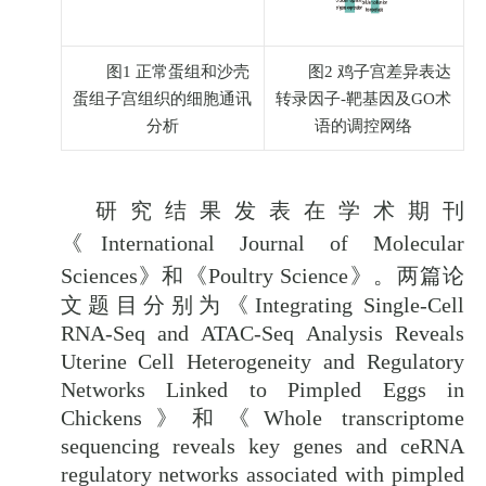
图
1
正常蛋组和沙壳
图
2
鸡子宫差异表达
蛋组子宫组织的细胞通讯
转录因子
-
靶基因及
GO
术
分析
语的调控网络
研究结果
发表
在
学术期刊
《
International Journal of Molecular
Sciences
》和《
Poultry Science
》。两篇论
文题目分别为《
Integrating Single-Cell
RNA-Seq and ATAC-Seq Analysis Reveals
Uterine Cell Heterogeneity and Regulatory
Networks Linked to Pimpled Eggs in
Chickens
》和《
Whole transcriptome
sequencing reveals key genes and ceRNA
regulatory networks associated with pimpled