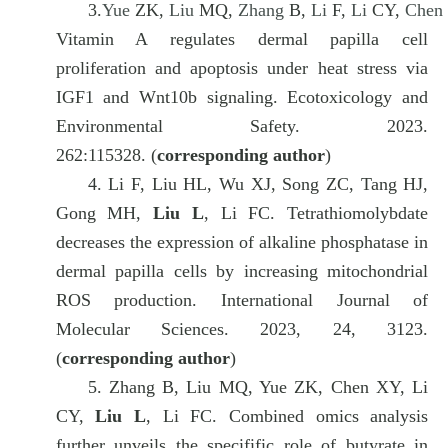
3.
Yue
ZK,
Liu
MQ,
Zhang
B,
Li
F,
Li
CY,
Chen
Vitamin A regulates dermal papilla cell
proliferation and apoptosis under heat stress via
IGF1 and Wnt10b signaling. Ecotoxicology and
Environmental Safety. 2023.
262:115328. (
corresponding author
)
4.
Li F, Liu HL, Wu XJ, Song ZC, Tang HJ,
Gong MH,
Liu L
, Li FC. Tetrathiomolybdate
decreases the expression of alkaline phosphatase in
dermal papilla cells by increasing mitochondrial
ROS production.
International Journal of
Molecular Sciences.
2023, 24, 3123.
(
corresponding author
)
5.
Zhang B, Liu MQ, Yue ZK, Chen XY, Li
CY,
Liu L
, Li FC. Combined omics analysis
further unveils the specifific role of butyrate in