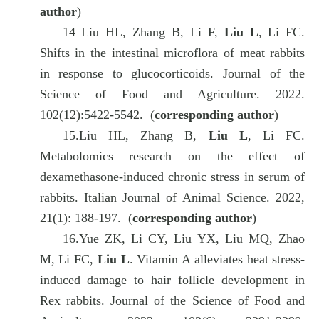
author
)
14
Liu HL, Zhang B, Li F,
Liu L
, Li FC.
Shifts in the intestinal microflora of meat rabbits
in response to glucocorticoids. Journal of the
Science of Food and Agriculture. 2022.
102(12):5422-5542. (
corresponding author
)
15.
Liu HL, Zhang B,
Liu L
, Li FC.
Metabolomics research on the effect of
dexamethasone-induced chronic stress in serum of
rabbits. Italian Journal of Animal Science. 2022,
21(1): 188-197. (
corresponding author
)
16.
Yue ZK, Li CY, Liu YX, Liu MQ, Zhao
M, Li FC,
Liu L
. Vitamin A alleviates heat stress-
induced damage to hair follicle development in
Rex rabbits. Journal of the Science of Food and