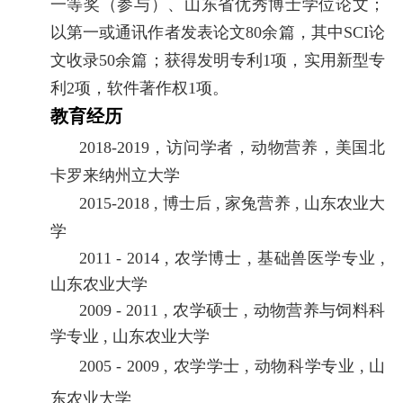
一等奖（参与）、山东省优秀博士学位论文；
以第一或通讯作者发表论文
80
余篇，其中
SCI
论
文收录
50
余篇；获得发明专利
1
项，实用新型专
利
2
项，软件著作权
1
项
。
教育经历
2018-2019
，访问学者，动物营养，美国北
卡罗来纳州立大学
2015-2018
,
博士后
,
家兔营养
,
山东
农业大
学
2011
-
2014
,
农学博
士
,
基础兽医学专业
,
山东
农业大学
2009
-
2011
,
农学
硕士
,
动物营养与饲料科
学
专业
,
山东
农业大学
2005
-
2009
,
农学
学士
,
动物科学专业
,
山
东
农业大学