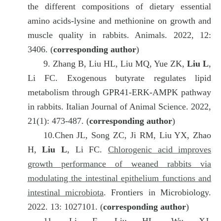
the different compositions of dietary essential
amino acids-lysine and methionine on growth and
muscle quality in rabbits. Animals. 2022, 12:
3406. (
corresponding author
)
9.
Zhang B, Liu HL, Liu MQ, Yue ZK,
Liu L
,
Li FC. Exogenous butyrate regulates lipid
metabolism through GPR41-ERK-AMPK pathway
in rabbits. Italian Journal of Animal Science. 2022,
21(1): 473-487. (
corresponding author
)
10.
Chen JL, Song ZC, Ji RM, Liu YX, Zhao
H,
Liu L
, Li FC.
Chlorogenic acid improves
growth performance of weaned rabbits via
modulating the intestinal epithelium functions and
intestinal microbiota
. Frontiers in Microbiology.
2022. 13: 1027101. (
corresponding author
)