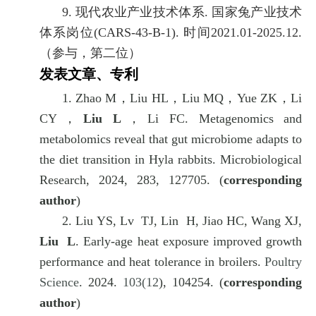
9.
现代农业产业技术体系
.
国家兔产业技术
体系岗位
(CARS-43-B-1).
时间
2021.01-2025.12.
（参与，第二位）
发表文章、专利
1.
Zhao M
，
Liu HL
，
Liu MQ
，
Yue ZK
，
Li
CY
，
Liu L
，
Li FC. Metagenomics and
metabolomics reveal that gut microbiome adapts to
the diet transition in Hyla rabbits. Microbiological
Research, 2024, 283, 127705. (
corresponding
author
)
2.
Liu YS, Lv TJ, Lin H, Jiao HC, Wang XJ,
Liu L
. Early-age heat exposure improved growth
performance and heat tolerance in broilers.
Poultry
Science
. 2024.
103(12
), 104254. (
corresponding
author
)