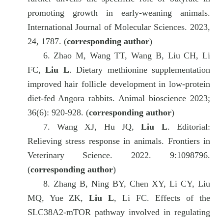
promoting growth in early-weaning animals.
International Journal of Molecular Sciences.
2023,
24, 1787. (
corresponding author
)
6.
Zhao M, Wang TT, Wang B, Liu CH, Li
FC,
Liu L
. Dietary methionine supplementation
improved hair follicle development in low-protein
diet-fed Angora rabbits. Animal bioscience 2023;
36(6): 920-928. (
corresponding author
)
7.
Wang XJ, Hu JQ,
Liu L
. Editorial:
Relieving stress response in animals. Frontiers in
Veterinary Science. 2022. 9:1098796.
(
corresponding author
)
8.
Zhang B, Ning BY, Chen XY, Li CY, Liu
MQ, Yue ZK,
Liu L
, Li FC. Effects of the
SLC38A2-mTOR pathway involved in regulating