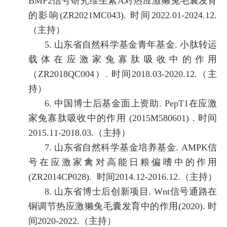
BMP2
信号研究维生素
A
对热应激獭兔毛囊发育
的影响
(ZR2021MC043).
时间
2022.01-2024.12.
（主持）
5.
山东省自然科学基金青年基金
.
小肽转运
载体在应激家兔寡肽吸收中的作用
（
ZR2018QC004
）
.
时间
2018.03-2020.12.
（主
持）
6.
中国博士后基金面上资助
. PepT1
在应激
家兔寡肽吸收中的作用
(2015M580601) .
时间
2015.11-2018.03.
（主持）
7.
山东省自然科学基金培养基金
. AMPK
信
号在应激家禽对高能日粮偏嗜中的作用
(ZR2014CP028).
时间
2014.12-2016.12.
（主持）
8.
山东省博士后创新项目
. Wnt
信号通路在
铜调节热应激獭兔毛囊发育中的作用
(2020).
时
间
2020-2022.
（主持）