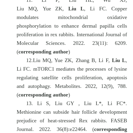
11.
Li F, Liu HL, Wu XJ,
Liu MQ, Yue ZK,
Liu L
, Li FC. Copper
modulates mitochondrial oxidative
phosphorylation to enhance dermal papilla cells
proliferation in rex rabbits. International Journal of
Molecular Sciences. 2022. 23(11): 6209.
(
corresponding author
)
12.
Liu MQ, Yue ZK, Zhang B, Li F,
Liu L
,
Li FC. mTORC1 mediates the processes of lysine
regulating satellite cells proliferation, apoptosis
and autophagy. Metabolites. 2022, 12(9), 788.
(
corresponding author
)
13.
Li S, Liu GY , Liu L*, Li FC*.
Methionine can subside hair follicle development
prejudice of heat-stressed Rex rabbits. FASEB
Journal. 2022. 36(8):e22464. (
corresponding