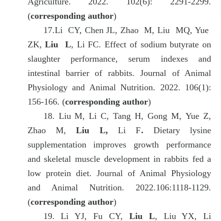
Agriculture. 2022. 102(6): 2291-2299.
(
corresponding author
)
17.
Li CY, Chen JL, Zhao M, Liu MQ, Yue
ZK,
Liu L
, Li FC. Effect of sodium butyrate on
slaughter performance, serum indexes and
intestinal barrier of rabbits. Journal of Animal
Physiology and Animal Nutrition. 2022. 106(1):
156-166. (
corresponding author
)
18.
Liu M, Li C, Tang H, Gong M, Yue Z,
Zhao M,
Liu L,
Li F
.
Dietary lysine
supplementation improves growth performance
and skeletal muscle development in rabbits fed a
low protein diet. Journal of Animal Physiology
and Animal Nutrition. 2022.106:1118-1129.
(
corresponding author
)
19.
Li YJ,
Fu
C
Y
,
Liu
L
,
Liu
Y
X
,
Li