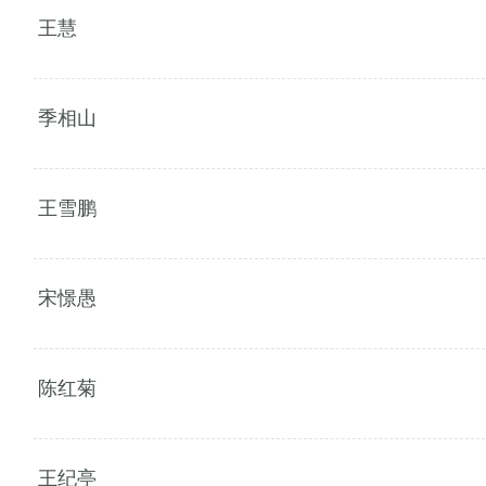
王慧
季相山
王雪鹏
宋憬愚
陈红菊
王纪亭