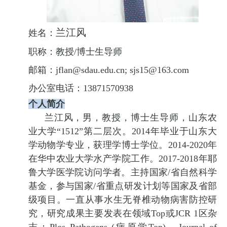
兰江风
姓名：
职称：教授
/
博士生导师
邮
箱：jflan@sdau.edu.cn; sjs15@163.com
办公室电话：
13871570938
个人简介
兰江风，男，教授，博士生导师，山东农
业大学
“1512”
第二层次。
2014
年毕业于山东大
学动物学专业，获理学博士学位。
2014-2020
年
在华中农业大学水产学院工作。
2017-2018
年耶
鲁大学医学院访问学者。主持国家
/
省自然科学
基金，参与国家
/
省重点研发计划等国家及省部
级项目。一直从事水生无脊椎动物病害防控研
究，研究成果主要发表在领域
Top
或
JCR 1
区杂