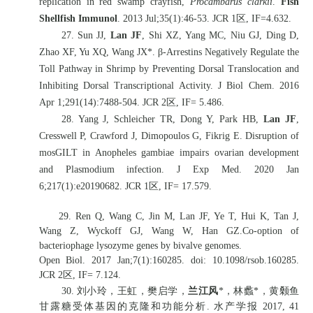
replication in red swamp crayfish,
Procambarus clarkii
.
Fish
Shellfish Immunol
. 2013 Jul;35(1):46-53. JCR 1
区
, IF=4.632.
27. Sun JJ,
Lan JF
, Shi XZ, Yang MC, Niu GJ, Ding D,
Zhao XF, Yu XQ, Wang JX*. β-Arrestins Negatively Regulate the
Toll Pathway in Shrimp by Preventing Dorsal Translocation and
Inhibiting Dorsal Transcriptional Activity. J Biol Chem. 2016
Apr 1;291(14):7488-504. JCR 2
区
, IF= 5.486.
28. Yang J, Schleicher TR, Dong Y, Park HB,
Lan JF
,
Cresswell P, Crawford J, Dimopoulos G, Fikrig E. Disruption of
mosGILT in Anopheles gambiae impairs ovarian development
and Plasmodium infection. J Exp Med. 2020 Jan
6;217(1):e20190682. JCR 1
区
, IF= 17.579.
29. Ren Q, Wang C, Jin M, Lan JF, Ye T, Hui K, Tan J,
Wang Z, Wyckoff GJ, Wang W, Han GZ.Co-option of
bacteriophage lysozyme genes by bivalve genomes.
Open Biol. 2017 Jan;7(1):160285. doi: 10.1098/rsob.160285.
JCR 2区, IF= 7.124.
30.
刘小玲，王虹，樊启学，
兰江风
*
，林蠡
*
，黄颡鱼
甘露糖受体基因的克隆和功能分析
.
水产学报
2017, 41