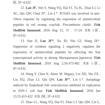
区
, IF=4.632.
12.
Lan JF
, Wei S, Wang YQ, Dai YJ, Tu JG, Zhao LJ, Li
XC, Qin QW, Chen N*, Lin L*. PcToll3 was involved in anti-
Vibrio response by regulating the expression of antimicrobial
peptides in red swamp crayfish,
Procambarus clarkii
.
Fish
Shellfish Immunol
, 2016 Aug 13, 57 : 17-24. JCR 1
区
,
IF=4.632.
13. Sun JJ,
Lan JF*
, Xu JD, Niu GJ, Wang JX*.
Suppressor of cytokine signaling 2 negatively regulates the
expression of antimicrobial peptides by affecting the Stat
transcriptional activity in shrimp
Marsupenaeus japonicus
.
Fish
Shellfish Immunol.
2016 Aug 2;56:473-482. JCR 1
区
,
IF=4.632.
14. Wang Y, Chen N, Abeer M. Hegazy, Liu XD, Wu ZX ,
Liu XQ, Zhao LJ, Qin QW,
Lan JF*
, Lin L*. Autophagy
induced by Snakehead fish vesiculovirus inhibited its replication
in SSN-1 cell line.
Fish Shellfish Immunol
, 2016 Jun
13;55:415-422. JCR 1
区
, IF=4.632.
15. Zhao LL, Wang YQ, Dai YJ, Zhao LJ, Qin QW, Lin L,