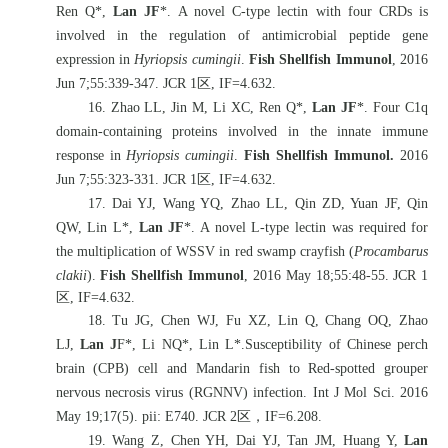
Ren Q*,
Lan JF
*. A novel C-type lectin with four CRDs is
involved in the regulation of antimicrobial peptide gene
expression in
Hyriopsis cumingii
.
Fish Shellfish Immunol
, 2016
Jun 7;55:339-347. JCR 1
区
, IF=4.632.
16. Zhao LL, Jin M, Li XC, Ren Q*,
Lan JF
*. Four C1q
domain-containing proteins involved in the innate immune
response in
Hyriopsis cumingii
.
Fish Shellfish Immunol.
2016
Jun 7;55:323-331. JCR 1
区
, IF=4.632.
17. Dai YJ, Wang YQ, Zhao LL, Qin ZD, Yuan JF, Qin
QW, Lin L*,
Lan JF
*. A novel L-type lectin was required for
the multiplication of WSSV in red swamp crayfish (
Procambarus
clakii
).
Fish Shellfish Immunol
, 2016 May 18;55:48-55. JCR 1
区
, IF=4.632.
18. Tu JG, Chen WJ, Fu XZ, Lin Q, Chang OQ, Zhao
LJ,
Lan J
F*, Li NQ*, Lin L*.Susceptibility of Chinese perch
brain (CPB) cell and Mandarin fish to Red-spotted grouper
nervous necrosis virus (RGNNV) infection. Int J Mol Sci. 2016
May 19;17(5). pii: E740. JCR 2
区，
IF=6.208.
19. Wang Z, Chen YH, Dai YJ, Tan JM, Huang Y,
Lan