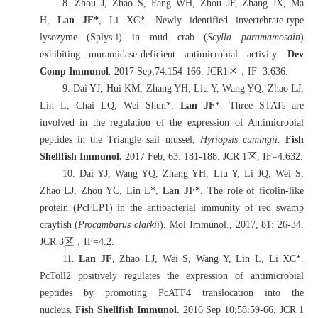
8. Zhou J, Zhao S, Fang WH, Zhou JF, Zhang JX, Ma
H,
Lan JF*
, Li XC*. Newly identified invertebrate-type
lysozyme (Splys-i) in mud crab (
Scylla paramamosain
)
exhibiting muramidase-deficient antimicrobial activity.
Dev
Comp Immunol
. 2017 Sep;74:154-166. JCR1
区，
IF=3.636.
9. Dai YJ, Hui KM, Zhang YH, Liu Y, Wang YQ, Zhao LJ,
Lin L, Chai LQ, Wei Shun*,
Lan JF
*. Three STATs are
involved in the regulation of the expression of Antimicrobial
peptides in the Triangle sail mussel,
Hyriopsis cumingii
.
Fish
Shellfish Immunol.
2017 Feb, 63: 181-188. JCR 1
区
, IF=4.632.
10. Dai YJ, Wang YQ, Zhang YH, Liu Y, Li JQ, Wei S,
Zhao LJ, Zhou YC, Lin L*,
Lan JF
*. The role of ficolin-like
protein (PcFLP1) in the antibacterial immunity of red swamp
crayfish (
Procambarus clarkii
). Mol Immunol., 2017, 81: 26-34.
JCR 3
区，
IF=4.2.
11.
Lan JF
, Zhao LJ, Wei S, Wang Y, Lin L, Li XC*.
PcToll2 positively regulates the expression of antimicrobial
peptides by promoting PcATF4 translocation into the
nucleus.
Fish Shellfish Immunol.
2016 Sep 10;58:59-66. JCR 1