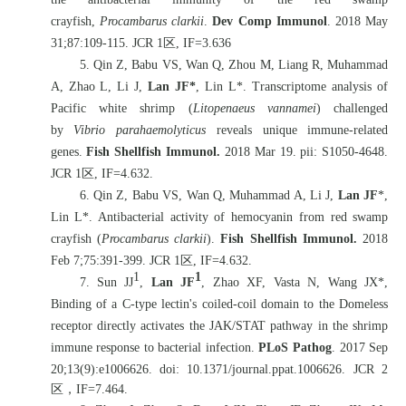
crayfish,
Procambarus clarkii
.
Dev Comp Immunol
. 2018 May
31;87:109-115. JCR 1
区
, IF=3.636
5. Qin Z, Babu VS, Wan Q, Zhou M, Liang R, Muhammad
A, Zhao L, Li J,
Lan JF*
, Lin L*. Transcriptome analysis of
Pacific white shrimp (
Litopenaeus vannamei
) challenged
by
Vibrio parahaemolyticus
reveals unique immune-related
genes.
Fish Shellfish Immunol.
2018 Mar 19. pii: S1050-4648.
JCR 1
区
, IF=4.632.
6. Qin Z, Babu VS, Wan Q, Muhammad A, Li J,
Lan JF
*,
Lin L*. Antibacterial activity of hemocyanin from red swamp
crayfish (
Procambarus clarkii
).
Fish Shellfish Immunol.
2018
Feb 7;75:391-399. JCR 1
区
, IF=4.632.
1
1
7. Sun JJ
,
Lan JF
, Zhao XF, Vasta N, Wang JX*,
Binding of a C-type lectin's coiled-coil domain to the Domeless
receptor directly activates the JAK/STAT pathway in the shrimp
immune response to bacterial infection.
PLoS Pathog
. 2017 Sep
20;13(9):e1006626. doi: 10.1371/journal.ppat.1006626. JCR 2
区，
IF=7.464.