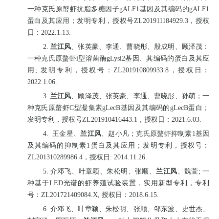
一种克氏原螯虾抗脂多糖因子
gALF1
基因及其编码的
gALF1
蛋白及其应用；
发明专利，授权号
ZL201911184929.3
，授权
日：
2022.1.13.
2.
兰江风
、张英豪、李通、曹晓彤、殷成明、顾泽茂：
一种克氏原螯虾
i
型溶菌酶
gLysi2
基因、其编码的蛋白及其应
用
;
发明专利，授权号：
ZL201910809933.8
，授权日：
2022.1.06.
3.
兰江风
、顾泽茂、张英豪、李通、曹晓彤、孙萌；一
种克氏原螯虾
C
型凝集素
gLecB
基因及其编码的
gLecB
蛋白；
发明专利，授权号
ZL201910416443.1
，授权日：
2021.6.03.
4.
王金星、
兰江风
、赵小凡；克氏原螯虾抑制素
1
基因
及其编码的抑制素
1
蛋白及其应用；发明专利，授权号：
ZL201310289986.4
，授权日
: 2014.11.26.
5.
介邓飞、叶章颖、朱松明、张顺、
兰江风
、魏萱
;
一
种基于
LED
光谱的虾养殖试验装置，
实用新型专利，专利
号：
ZL201721409084.X,
授权日：
2018.6.15.
6.
介邓飞、叶章颖、朱松明、张顺、邹东波、史世杰、