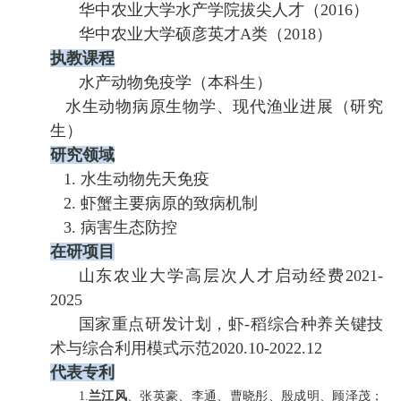
华中农业大学水产学院拔尖人才（
2016
）
华中农业大学硕彦英才
A
类（
2018
）
执教课程
水产动物免疫学（本科生）
水生动物病原生物学、现代渔业进展（研究
生）
研究领域
1.
水生动物先天免疫
2.
虾蟹主要病原的致病机制
3.
病害生态防控
在研项目
山东农业大学高层次人才启动经费
2021-
2025
国
家重点研发
计划，
虾
-
稻综合种养关键技
术与综合利用模式示范
2020.10-2022.12
代表专利
1.
兰江风
、张英豪、李通、曹晓彤、殷成明、顾泽茂
；