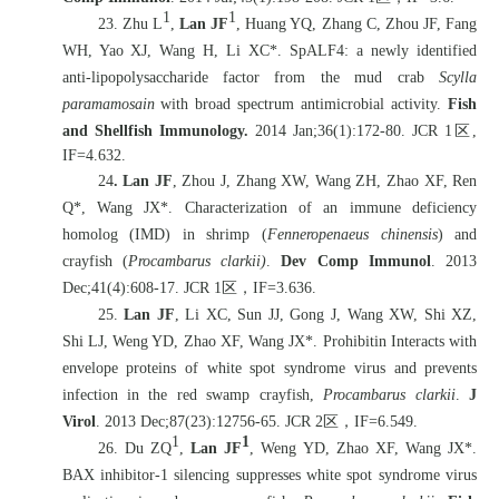
1
1
23. Zhu L
,
Lan JF
, Huang YQ, Zhang C, Zhou JF, Fang
WH, Yao XJ, Wang H, Li XC*. SpALF4: a newly identified
anti-lipopolysaccharide factor from the mud crab
Scylla
paramamosain
with broad spectrum antimicrobial activity.
Fish
and Shellfish Immunology.
2014 Jan;36(1):172-80. JCR 1
区
,
IF=4.632.
24
. Lan JF
, Zhou J, Zhang XW, Wang ZH, Zhao XF, Ren
Q*, Wang JX*. Characterization of an immune deficiency
homolog (IMD) in shrimp (
Fenneropenaeus chinensis
) and
crayfish (
Procambarus clarkii)
.
Dev Comp Immunol
. 2013
Dec;41(4):608-17. JCR 1
区，
IF=3.636.
25.
Lan JF
, Li XC, Sun JJ, Gong J, Wang XW, Shi XZ,
Shi LJ, Weng YD, Zhao XF, Wang JX*. Prohibitin Interacts with
envelope proteins of white spot syndrome virus and prevents
infection in the red swamp crayfish,
Procambarus clarkii
.
J
Virol
. 2013 Dec;87(23):12756-65. JCR 2
区，
IF=6.549.
1
1
26. Du ZQ
,
Lan JF
, Weng YD, Zhao XF, Wang JX*.
BAX inhibitor-1 silencing suppresses white spot syndrome virus