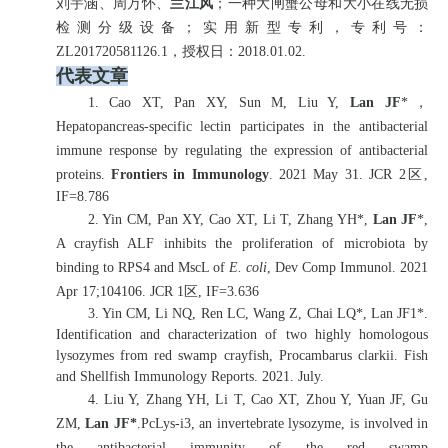
刘宇涵、周万怀、
兰江风
；一种大闸蟹公母和大小在线无损
检测分级设备；
实用新型专利，专利号：
ZL201720581126.1
，授权日：
2018.01.02.
代表文章
1. Cao XT, Pan XY, Sun M, Liu Y,
Lan JF
*
，
Hepatopancreas-specific lectin participates in the antibacterial
immune response by regulating the expression of antibacterial
proteins.
Frontiers in Immunology
. 2021 May 31. JCR 2
区
,
IF=8.786
2. Yin CM, Pan XY, Cao XT, Li T, Zhang YH*,
Lan JF
*,
A crayfish ALF inhibits the proliferation of microbiota by
binding to RPS4 and MscL of
E. coli
, Dev Comp Immunol. 2021
Apr 17;104106. JCR 1
区
, IF=3.636
3. Yin CM, Li NQ, Ren LC, Wang Z, Chai LQ*, Lan JF1*.
Identification and characterization of two highly homologous
lysozymes from red swamp crayfish, Procambarus clarkii. Fish
and Shellfish Immunology Reports. 2021. July.
4. Liu Y, Zhang YH, Li T, Cao XT, Zhou Y, Yuan JF, Gu
ZM,
Lan JF*
.PcLys-i3, an invertebrate lysozyme, is involved in
the antibacterial immunity of the red swamp