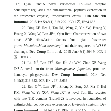
JF
*, Qian Ren*.A novel vertebrates Toll-like receptor
counterpart regulating the anti-microbial peptides expression in
the freshwater crayfish,
Procambarus clarkii
.
Fish Shellfish
Immunol
. 2015 Jan 5;43(1):219-229. JCR 1
区
, IF=4.632.
20. Ding ZF, Ren J, Tan JM, Wang Z, Yin SW, Huang Y,
Huang X, Wang W,
Lan JF
*, Qian Ren*.Characterization of two
novel ADP ribosylation factors from giant freshwater
prawn
Macrobrachium rosenbergii
and their responses to WSSV
challenge.
Dev Comp Immunol.
2015 Jan;48(1):204-9. JCR 1
区，
IF=3.6.
1
1
1
21. Liu N
,
Lan JF
, Sun JJ
, Jia WM, Zhao XF, Wang
JX*.A novel crustin from
Marsupenaeus japonicus
promotes
hemocyte phagocytosis.
Dev Comp Immunol.
2014 Dec
3;49(2):313-322. JCR 1
区，
IF=3.636.
1
1
22. Ren Q
*,
Lan JF
, Zhong X, Song XJ, Ma F, Hui
KM, Wang W, Yu XQ*, Wang JX*. A novel Toll like receptor
with two TIR domains (HcToll-2) is involved in regulation of
antimicrobial peptide gene expression of
Hyriopsis cumingii
.
Dev
Comp Immunol
. 2014 Jul;45(1):198-208. JCR 1
区，
IF=3.6.