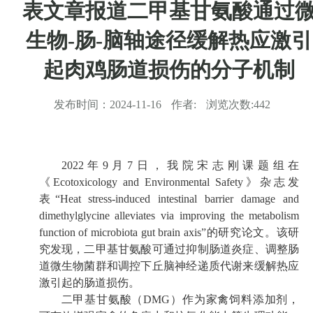
表文章报道二甲基甘氨酸通过
生物-肠-脑轴途径缓解热应激引
起肉鸡肠道损伤的分子机制
发布时间：
2024-11-16
作者:
浏览次数:
442
2022
年
9
月
7
日，我院
宋志刚
课题组在
《Ecotoxicology and Environmental Safety
》杂志发
表
“Heat stress-induced intestinal barrier damage and
dimethylglycine
alleviates via improving the metabolism
function of microbiota gut
brain axis”
的研究论文。该
研
究发现，二甲基甘氨酸可通过抑制肠道炎症、调整肠
道微生物菌群和调控下丘脑神经递质代谢来缓解热应
激引起的
肠道损伤。
二甲基甘氨酸（
DMG
）
作为家禽饲料添加剂，