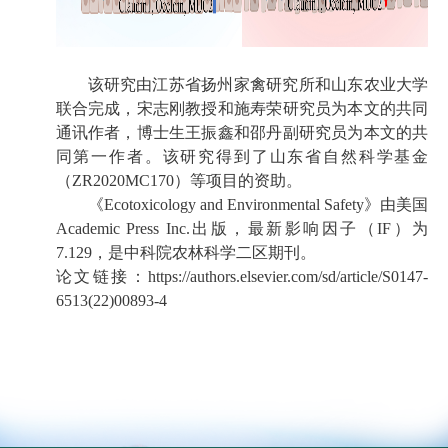
该研究由江苏省扬州家禽研究所和山东农业大学
联合完成，宋志刚
教授
和施寿荣研究员
为本文的
共同
通讯作者，博士
生王振鑫和邵丹副研究员为本
文的
共
同
第一作者。该研究得到了
山东省自然科学基金
（
ZR2020MC170
）
等项目的资助。
《
Ecotoxicology and Environmental Safety
》由
美国
Academic Press Inc.
出版
，最新影响因子（IF
）为
7.129
，
是
中科院农林科学
二
区期刊。
论文链接：https://authors.elsevier.com/sd/article/S0147-
6513(22)00893-4