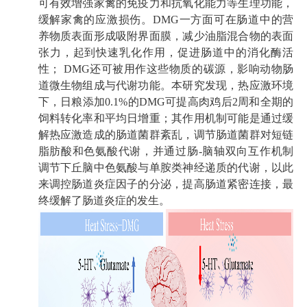
可有效增强家禽的免疫力
和
抗氧化能力等生理功能
，
缓解
家禽
的
应激损伤
。
DMG
一方面可
在肠道
中的
营
养物质表面形成吸附界面膜，减少油脂混合物的表面
张力，起到快速乳化作用，促进肠道中的消化酶
活
性；
DMG
还可
被用作这些
物质
的碳源，
影响动物
肠
道微生物组成
与
代谢
功能
。
本研究发现，热应激环境
下，日粮添加
0.1%
的
DMG
可提高
肉鸡
后2
周和全期的
饲料转化率
和
平均日增重
；
其作用机制可能是通过缓
解热应激造成的肠道菌群紊乱，调节肠道菌群对短链
脂肪酸和色氨酸代谢，并
通过
肠-
脑轴双向互作机制
调节下丘脑中色氨酸与单胺类神经递质的代谢
，以此
来调控肠道炎症因子的分泌，提高肠道紧密连接，最
终缓解了肠道炎症的发生
。