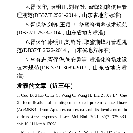
4.
胥保华
,
康明江
,
刘锋等
.
蜜蜂饲粮使用管
理规范
(DB37/T 2521-2014
，山东省地方标准
)
5.
胥保华
,
刘锋
,
王颖
.
中华蜜蜂饲养技术规范
(DB37/T 2523-2014
，山东省地方标准
)
6.
胥保华
,
康明江
,
刘锋等
.
取蜜期蜂群管理规
范
(DB37/T 2522-2014
，山东省地方标准
)
7.李有志
,
胥保华
,
陶安勇等
.
标准化蜂场建设
技术规范
(DB 37/T 3089-2017
，山东省地方标
准
)
发表的文章（近三年）
1. Guo D, Zhao G, Li G, Wang C, Wang H, Liu Z, Xu B*, Guo
X. Identification of a mitogen-activated protein kinase kinase
(AccMKK4) from Apis cerana cerana and its involvement in
various stress responses. Insect Mol Biol. 2021; 30(3):325-339.
doi: 10.1111/imb.12698
2. Meng J, Wang L, Wang C, Zhao G, Wang H, Xu B*, Guo X.