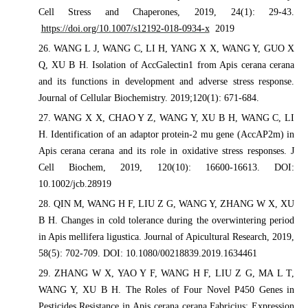
Cell Stress and Chaperones, 2019, 24(1): 29-43.
https://doi.org/10.1007/s12192-018-0934-x
2019
26. WANG L J, WANG C, LI H, YANG X X, WANG Y, GUO X
Q, XU B H. Isolation of AccGalectin1 from Apis cerana cerana
and its functions in development and adverse stress response.
Journal of Cellular Biochemistry. 2019;120(1): 671-684.
27. WANG X X, CHAO Y Z, WANG Y, XU B H, WANG C, LI
H. Identification of an adaptor protein-2 mu gene (AccAP2m) in
Apis cerana cerana and its role in oxidative stress responses. J
Cell Biochem, 2019, 120(10): 16600-16613. DOI:
10.1002/jcb.28919
28. QIN M, WANG H F, LIU Z G, WANG Y, ZHANG W X, XU
B H. Changes in cold tolerance during the overwintering period
in Apis mellifera ligustica. Journal of Apicultural Research, 2019,
58(5): 702-709. DOI: 10.1080/00218839.2019.1634461
29. ZHANG W X, YAO Y F, WANG H F, LIU Z G, MA L T,
WANG Y, XU B H. The Roles of Four Novel P450 Genes in
Pesticides Resistance in Apis cerana cerana Fabricius: Expression