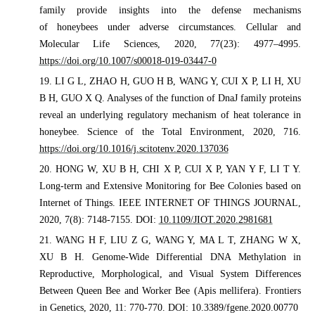
family provide insights into the defense mechanisms
of honeybees under adverse circumstances. Cellular and
Molecular Life Sciences, 2020, 77(23): 4977–4995.
https://doi.org/10.1007/s00018-019-03447-0
19. LI G L, ZHAO H, GUO H B, WANG Y, CUI X P, LI H, XU
B H, GUO X Q. Analyses of the function of DnaJ family proteins
reveal an underlying regulatory mechanism of heat tolerance in
honeybee. Science of the Total Environment, 2020, 716.
https://doi.org/10.1016/j.scitotenv.2020.137036
20. HONG W, XU B H, CHI X P, CUI X P, YAN Y F, LI T Y.
Long-term and Extensive Monitoring for Bee Colonies based on
Internet of Things. IEEE INTERNET OF THINGS JOURNAL,
2020, 7(8): 7148-7155. DOI:
10.1109/JIOT.2020.2981681
21. WANG H F, LIU Z G, WANG Y, MA L T, ZHANG W X,
XU B H. Genome-Wide Differential DNA Methylation in
Reproductive, Morphological, and Visual System Differences
Between Queen Bee and Worker Bee (Apis mellifera). Frontiers
in Genetics, 2020, 11: 770-770. DOI: 10.3389/fgene.2020.00770