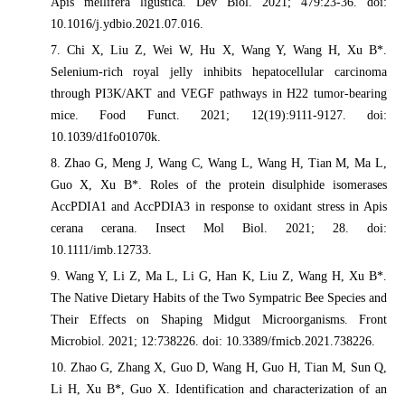
Apis mellifera ligustica. Dev Biol. 2021; 479:23-36. doi:
10.1016/j.ydbio.2021.07.016.
7. Chi X, Liu Z, Wei W, Hu X, Wang Y, Wang H, Xu B*.
Selenium-rich royal jelly inhibits hepatocellular carcinoma
through PI3K/AKT and VEGF pathways in H22 tumor-bearing
mice. Food Funct. 2021; 12(19):9111-9127. doi:
10.1039/d1fo01070k.
8. Zhao G, Meng J, Wang C, Wang L, Wang H, Tian M, Ma L,
Guo X, Xu B*. Roles of the protein disulphide isomerases
AccPDIA1 and AccPDIA3 in response to oxidant stress in Apis
cerana cerana. Insect Mol Biol. 2021; 28. doi:
10.1111/imb.12733.
9. Wang Y, Li Z, Ma L, Li G, Han K, Liu Z, Wang H, Xu B*.
The Native Dietary Habits of the Two Sympatric Bee Species and
Their Effects on Shaping Midgut Microorganisms. Front
Microbiol. 2021; 12:738226. doi: 10.3389/fmicb.2021.738226.
10. Zhao G, Zhang X, Guo D, Wang H, Guo H, Tian M, Sun Q,
Li H, Xu B*, Guo X. Identification and characterization of an