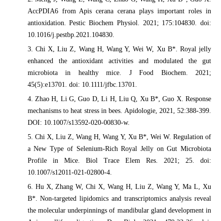
AccPDIA6 from Apis cerana cerana plays important roles in
antioxidation. Pestic Biochem Physiol. 2021; 175:104830. doi:
10.1016/j.pestbp.2021.104830.
3. Chi X, Liu Z, Wang H, Wang Y, Wei W, Xu B*. Royal jelly
enhanced the antioxidant activities and modulated the gut
microbiota in healthy mice. J Food Biochem. 2021;
45(5):e13701. doi: 10.1111/jfbc.13701.
4. Zhao H, Li G, Guo D, Li H, Liu Q, Xu B*, Guo X. Response
mechanisms to heat stress in bees. Apidologie, 2021, 52:388-399.
DOI: 10.1007/s13592-020-00830-w.
5. Chi X, Liu Z, Wang H, Wang Y, Xu B*, Wei W. Regulation of
a New Type of Selenium-Rich Royal Jelly on Gut Microbiota
Profile in Mice. Biol Trace Elem Res. 2021; 25. doi:
10.1007/s12011-021-02800-4.
6. Hu X, Zhang W, Chi X, Wang H, Liu Z, Wang Y, Ma L, Xu
B*. Non-targeted lipidomics and transcriptomics analysis reveal
the molecular underpinnings of mandibular gland development in