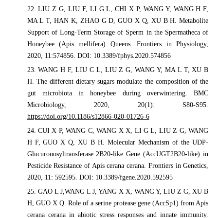
22. LIU Z G, LIU F, LI G L, CHI X P, WANG Y, WANG H F,
MA L T, HAN K, ZHAO G D, GUO X Q, XU B H. Metabolite
Support of Long-Term Storage of Sperm in the Spermatheca of
Honeybee (Apis mellifera) Queens. Frontiers in Physiology,
2020, 11:574856. DOI: 10.3389/fphys.2020.574856
23. WANG H F, LIU C L, LIU Z G, WANG Y, MA L T, XU B
H. The different dietary sugars modulate the composition of the
gut microbiota in honeybee during overwintering. BMC
Microbiology, 2020, 20(1): S80-S95.
https://doi.org/10.1186/s12866-020-01726-6
24. CUI X P, WANG C, WANG X X, LI G L, LIU Z G, WANG
H F, GUO X Q, XU B H. Molecular Mechanism of the UDP-
Glucuronosyltransferase 2B20-like Gene (AccUGT2B20-like) in
Pesticide Resistance of Apis cerana cerana. Frontiers in Genetics,
2020, 11: 592595. DOI: 10.3389/fgene.2020.592595
25. GAO L J,WANG L J, YANG X X, WANG Y, LIU Z G, XU B
H, GUO X Q. Role of a serine protease gene (AccSp1) from Apis
cerana cerana in abiotic stress responses and innate immunity.