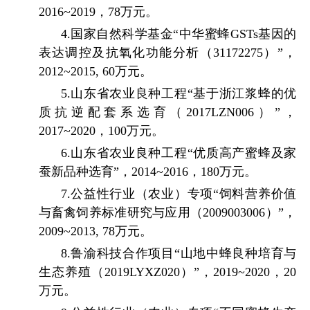
2016~2019
，
78
万元。
4.
国家自然科学基金“中华蜜蜂
GSTs
基因的
表达调控及抗氧化功能分析（
31172275
）”，
2012~2015, 60
万元。
5.
山东省农业良种工程“基于浙江浆蜂的优
质抗逆配套系选育（
2017LZN006
）”，
2017~2020
，
100
万元。
6.
山东省农业良种工程“优质高产蜜蜂及家
蚕新品种选育”，
2014~2016
，
180
万元。
7.
公益性行业（农业）专项“饲料营养价值
与畜禽饲养标准研究与应用（
2009003006
）”，
2009~2013, 78
万元。
8.
鲁渝科技合作项目“山地中蜂良种培育与
生态养殖（
2019LYXZ020
）”，
2019~2020
，
20
万元。