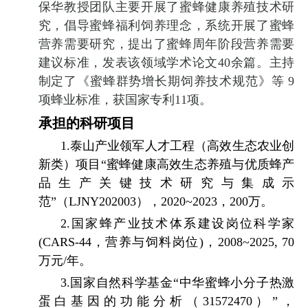
保华教授团队主要开展了蜜蜂健康养殖技术研
究，倡导蜜蜂福利饲养理念，系统开展了蜜蜂
营养需要研究，提出了蜜蜂周年阶段营养需要
建议标准，发表该领域学术论文
40
余篇。主持
制定了《蜜蜂群势增长期饲养技术规范》等
9
项蜂业标准，获国家专利
11
项。
承担的科研项目
1.
泰山产业领军人才工程（高效生态农业创
新类）项目“蜜蜂健康高效生态养殖与优质蜂产
品生产关键技术研究与集成示
范”（
LJNY202003
），
2020~2023
，
200
万。
2.
国家蜂产业技术体系建设岗位科学家
(CARS-44
，营养与饲料岗位
)
，
2008~2025, 70
万元
/
年。
3.
国家自然科学基金“中华蜜蜂小分子热激
蛋白基因的功能分析（
31572470
）”，