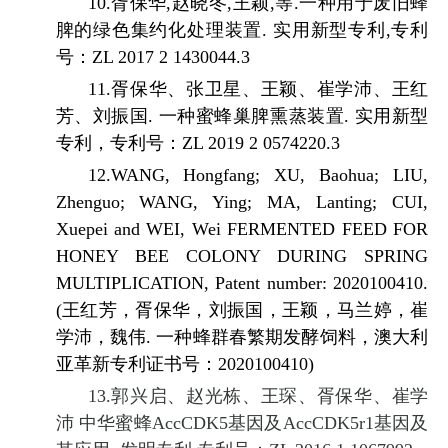
10.
胥保华
,
赵晓冬
,
王颖
,
等
.
一种用于废旧蜂
脾的绿色集约化处理装置
.
实用新型专利
,
专利
号：
ZL 2017 2 1430044.3
11.
胥保华、张卫星、王颖、崔学沛、王红
芳、刘振国
.
一种蜜蜂巢脾熏蒸装置
.
实用新型
专利，专利号：
ZL 2019 2 0574220.3
12.WANG, Hongfang; XU, Baohua; LIU,
Zhenguo; WANG, Ying; MA, Lanting; CUI,
Xuepei and WEI, Wei FERMENTED FEED FOR
HONEY BEE COLONY DURING SPRING
MULTIPLICATION, Patent number: 2020100410.
(
王红芳，胥保华，刘振国，王颖，马兰婷，崔
学沛，魏伟
.
一种蜂群春繁期发酵饲料，澳大利
亚革新专利证书号：
2020100410)
13.郭兴启、赵光栋、王琛、胥保华、崔学
沛 中华蜜蜂
AccCDK5
基因及
AccCDK5r1
基因及