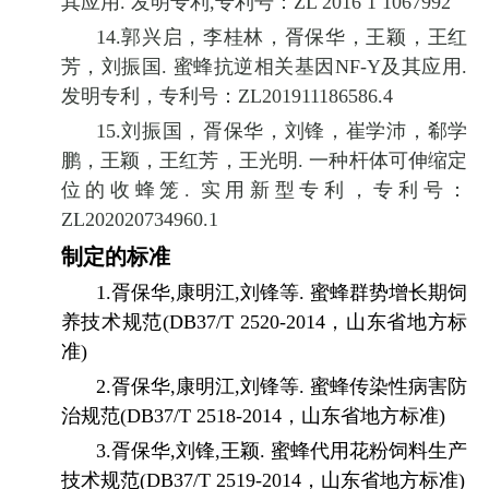
其应用
.
发明专利
,
专利号：
ZL 2016 1 1067992
14.
郭兴启，李桂林，胥保华，王颖，王红
芳，刘振国
.
蜜蜂抗逆相关基因
NF-Y
及其应用
.
发明专利，专利号：
ZL201911186586.4
15.
刘振国，胥保华，刘锋，崔学沛，郗学
鹏，王颖，王红芳，王光明
.
一种杆体可伸缩定
位的收蜂笼
.
实用新型专利，专利号：
ZL202020734960.1
制定的标准
1.
胥保华
,
康明江
,
刘锋等
.
蜜蜂群势增长期饲
养技术规范
(DB37/T 2520-2014
，山东省地方标
准
)
2.
胥保华
,
康明江
,
刘锋等
.
蜜蜂传染性病害防
治规范
(DB37/T 2518-2014
，山东省地方标准
)
3.
胥保华
,
刘锋
,
王颖
.
蜜蜂代用花粉饲料生产
技术规范
(DB37/T 2519-2014
，山东省地方标准
)