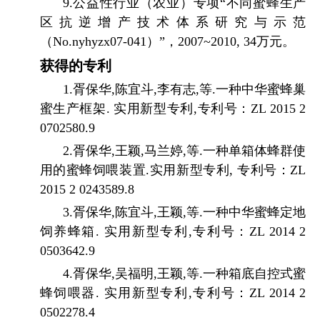
9.
公益性行业（农业）专项“不同蜜蜂生产
区抗逆增产技术体系研究与示范
（
No.nyhyzx07-041
）”，
2007~2010, 34
万元。
获得的专利
1.
胥保华
,
陈宜斗
,
李有志
,
等
.
一种中华蜜蜂巢
蜜生产框架
.
实用新型专利
,
专利号：
ZL 2015 2
0702580.9
2.
胥保华
,
王颖
,
马兰婷
,
等
.
一种单箱体蜂群使
用的蜜蜂饲喂装置
.
实用新型专利
,
专利号：
ZL
2015 2 0243589.8
3.
胥保华
,
陈宜斗
,
王颖
,
等
.
一种中华蜜蜂定地
饲养蜂箱
.
实用新型专利
,
专利号：
ZL 2014 2
0503642.9
4.
胥保华
,
吴福明
,
王颖
,
等
.
一种箱底自控式蜜
蜂饲喂器
.
实用新型专利
,
专利号：
ZL 2014 2
0502278.4