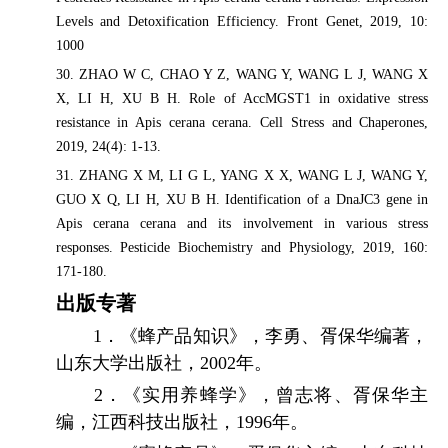
Levels and Detoxification Efficiency. Front Genet, 2019, 10:
1000
30. ZHAO W C, CHAO Y Z, WANG Y, WANG L J, WANG X
X, LI H, XU B H. Role of AccMGST1 in oxidative stress
resistance in Apis cerana cerana. Cell Stress and Chaperones,
2019, 24(4): 1-13.
31. ZHANG X M, LI G L, YANG X X, WANG L J, WANG Y,
GUO X Q, LI H, XU B H. Identification of a DnaJC3 gene in
Apis cerana cerana and its involvement in various stress
responses. Pesticide Biochemistry and Physiology, 2019, 160:
171-180.
出版专著
1
．《蜂产品知识》，李勇、胥保华编著，
山东大学出版社，
2002
年。
2
．《实用养蜂学》，曾志将、胥保华主
编，江西科技出版社，
1996
年。