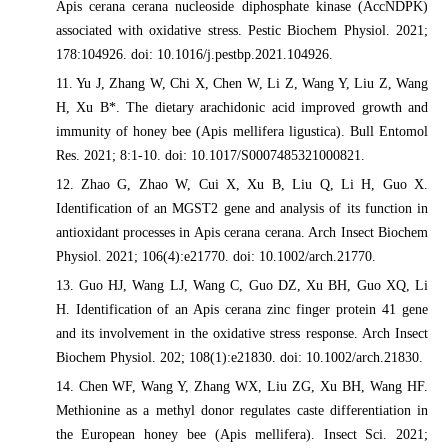
Apis cerana cerana nucleoside diphosphate kinase (AccNDPK)
associated with oxidative stress. Pestic Biochem Physiol. 2021;
178:104926. doi: 10.1016/j.pestbp.2021.104926.
11. Yu J, Zhang W, Chi X, Chen W, Li Z, Wang Y, Liu Z, Wang
H, Xu B*. The dietary arachidonic acid improved growth and
immunity of honey bee (Apis mellifera ligustica). Bull Entomol
Res. 2021; 8:1-10. doi: 10.1017/S0007485321000821.
12. Zhao G, Zhao W, Cui X, Xu B, Liu Q, Li H, Guo X.
Identification of an MGST2 gene and analysis of its function in
antioxidant processes in Apis cerana cerana. Arch Insect Biochem
Physiol. 2021; 106(4):e21770. doi: 10.1002/arch.21770.
13. Guo HJ, Wang LJ, Wang C, Guo DZ, Xu BH, Guo XQ, Li
H. Identification of an Apis cerana zinc finger protein 41 gene
and its involvement in the oxidative stress response. Arch Insect
Biochem Physiol. 202; 108(1):e21830. doi: 10.1002/arch.21830.
14. Chen WF, Wang Y, Zhang WX, Liu ZG, Xu BH, Wang HF.
Methionine as a methyl donor regulates caste differentiation in
the European honey bee (Apis mellifera). Insect Sci. 2021;