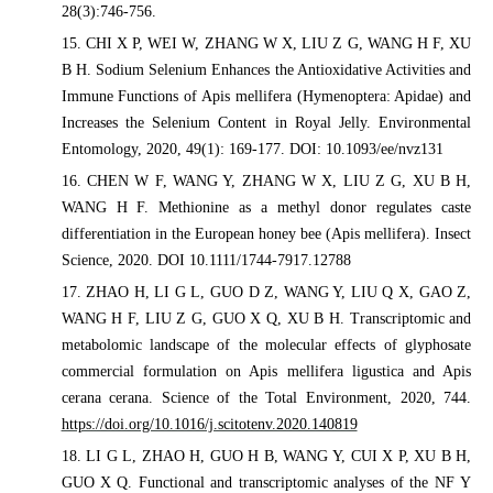
28(3):746-756.
15. CHI X P, WEI W, ZHANG W X, LIU Z G, WANG H F, XU
B H. Sodium Selenium Enhances the Antioxidative Activities and
Immune Functions of Apis mellifera (Hymenoptera: Apidae) and
Increases the Selenium Content in Royal Jelly. Environmental
Entomology, 2020, 49(1): 169-177. DOI: 10.1093/ee/nvz131
16. CHEN W F, WANG Y, ZHANG W X, LIU Z G, XU B H,
WANG H F. Methionine as a methyl donor regulates caste
differentiation in the European honey bee (Apis mellifera). Insect
Science, 2020. DOI 10.1111/1744-7917.12788
17. ZHAO H, LI G L, GUO D Z, WANG Y, LIU Q X, GAO Z,
WANG H F, LIU Z G, GUO X Q, XU B H. Transcriptomic and
metabolomic landscape of the molecular effects of glyphosate
commercial formulation on Apis mellifera ligustica and Apis
cerana cerana. Science of the Total Environment, 2020, 744.
https://doi.org/10.1016/j.scitotenv.2020.140819
18. LI G L, ZHAO H, GUO H B, WANG Y, CUI X P, XU B H,
GUO X Q. Functional and transcriptomic analyses of the NF
Y