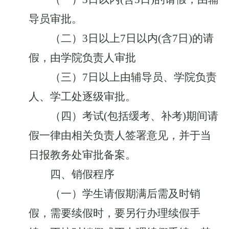
导员审批。
（二）
3
日以上
7
日以内
(
含
7
日
)
的请
假，由学院负责人审批
（三）
7
日以上由辅导员、学院负责
人、学工处逐级审批。
（四）考试
(
包括缓考、补考
)
期间请
假一律由相关负责人签署意见，并于当
日报教务处审批备案。
四、销假程序
（一）学生请假期满后需及时销
假，需要续假时，要另行办理续假手