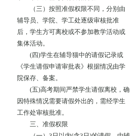
（三）按照准假权限不同，分别由
辅导员、学院、学工处逐级审核批准
后，学生方可离校或不参加教学活动或
集体活动。
(
四
)
学生在辅导猫中的请假记录或
《学生请假申请审批表》根据情况由学
院保存、备案。
(
五
)
高考期间严禁学生请假离校，确
因特殊情况需要请假外出的，需经学生
工作处审核批准。
三、准假权限
（一）
3
日以内
(
含
3
日
)
的请假，由辅