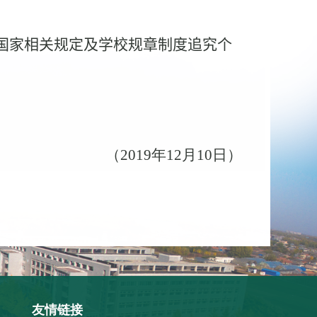
国家相关规定及学校规章制度追究个
（
2019
年
12
月
10
日）
友情链接