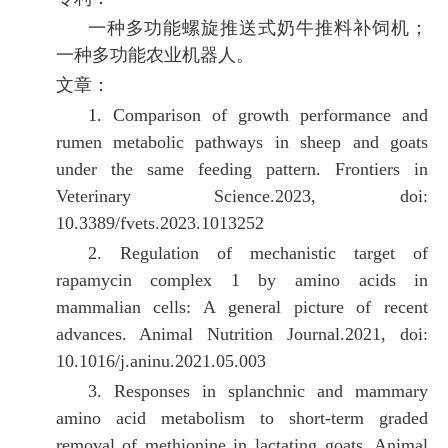
一种多功能螺旋推送式奶牛推料补饲机；
一种多功能农业机器人。
文章：
1.
Comparison of growth performance and
rumen metabolic pathways in sheep and goats
under the same feeding pattern. Frontiers in
Veterinary Science.2023,
doi:
10.3389/fvets.2023.1013252
2. Regulation of mechanistic target of
rapamycin complex 1 by amino acids in
mammalian cells: A general picture of recent
advances. Animal Nutrition Journal.2021,
doi:
10.1016/j.aninu.2021.05.003
3. Responses in splanchnic and mammary
amino acid metabolism to short-term graded
removal of methionine in lactating goats. Animal