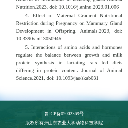
Nutrition.2023,
doi: 10.1016/j.aninu.2023.01.006
4.
Effect of Maternal Gradient Nutritional
Restriction during Pregnancy on Mammary Gland
Development in Offspring. Animals.2023,
doi:
10.3390/ani13050946
5.
Interactions of amino acids and hormones
regulate the balance between growth and milk
protein synthesis in lactating rats fed diets
differing in protein content. Journal of Animal
Science.2021,
doi: 10.1093/jas/skab031
鲁ICP备05002369号
版权所有@山东农业大学动物科技学院