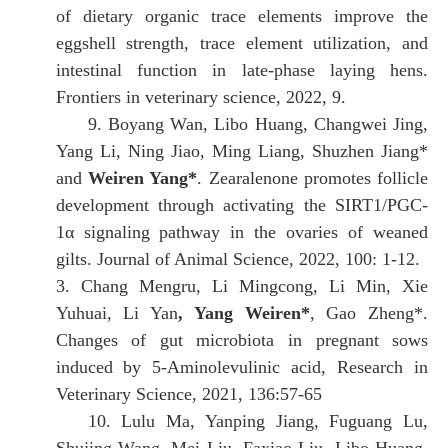
of dietary organic trace elements improve the
eggshell strength, trace element utilization, and
intestinal function in late-phase laying hens.
Frontiers in veterinary science, 2022, 9.
9.
Boyang Wan, Libo Huang, Changwei Jing,
Yang Li, Ning Jiao, Ming Liang, Shuzhen Jiang*
and
Weiren Yang*
. Zearalenone promotes follicle
development through activating the SIRT1/PGC-
1α signaling pathway in the ovaries of weaned
gilts.
Journal of Animal Science, 2022, 100: 1-12.
3.
Chang Mengru, Li Mingcong, Li Min, Xie
Yuhuai, Li Yan
, Yang Weiren*
, Gao Zheng*.
Changes of gut microbiota in pregnant sows
induced by 5-Aminolevulinic acid, Research in
Veterinary Science, 2021, 136:57-65
10.
Lulu Ma, Yanping Jiang, Fuguang Lu,