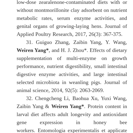
low-dose zearalenone-contaminated diets with or
without montmorillonite clay adsorbent on nutrient
metabolic rates, serum enzyme activities, and
genital organs of growing-laying hens.
Journal of
Applied Poultry Research, 2017, 26(3): 367-375.
31.
Guiguo Zhang, Zaibin Yang, Y. Wang,
Weiren Yang*
, and H. J. Zhou*.
Effects of dietary
supplementation of multi-enzyme on growth
performance, nutrient digestibility, small intestinal
digestive enzyme activities, and large intestinal
selected microbiota in weanling pigs.
Journal of
animal science, 2014, 92(5): 2063-2069.
32.
Chengcheng Li, Baohua Xu, Yuxi Wang,
Zaibin Yang &
Weiren Yang*
.
Protein content in
larval diet affects adult longevity and antioxidant
gene expression in honey bee
workers.
Entomologia experimentalis et applicate