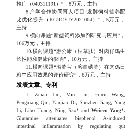
推广
（
040311191
）
”
，
8
万元，主持
8.
产学合作协同育人项目
“
发酵饲料营养配
比优化提升（
KGRCYJY2021004
）
”
，
5
万元，
主持
9.
横向课题
“
新型饲料添加剂研究与应用
”
，
106
万元，主持
10.
横向课题
“
惠公康（枯草肽）对肉仔鸡生
长性能和健康的影响
”
，
10
万元，
主持
11.
横向课题
“
溢脂宝（溶血磷脂）在肉鸡日
粮中应用效果的评价研究
”
，
8
万元，
主持
发表文章、专利
1.
Zihao Liu, Min Liu, Huiru Wang,
Pengxiang Qin, Yanjiao Di, Shuzhen Jiang, Yang
Li, Libo Huang, Ning Jiao
*
and
Weiren Yang*
.
Glutamine attenuates bisphenol A-induced
intestinal inflammation by regulating gut