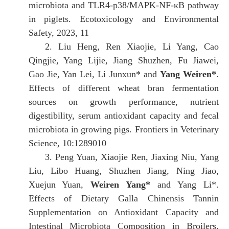
microbiota and TLR4-p38/MAPK-NF-κB pathway
in piglets
.
Ecotoxicology and Environmental
Safety
,
2023
,
11
2.
Liu H
eng
, Ren X
iaojie
, Li Y
ang
, Cao
Q
ingjie
, Yang L
ijie
, Jiang S
huzhen
, Fu J
iawei
,
Gao J
ie
, Yan L
ei
, Li
J
unxun
*
and
Yang W
eiren
*
.
Effects of different wheat bran fermentation
sources on growth performance, nutrient
digestibility, serum antioxidant capacity and fecal
microbiota in growing pigs. Frontiers in Veterinary
Science
,
10:1289010
3.
Peng Yuan, Xiaojie Ren, Jiaxing Niu, Yang
Liu, Libo Huang, Shuzhen Jiang, Ning Jiao,
Xuejun Yuan,
Weiren Yang*
and
Yang Li*
.
Effects of Dietary Galla Chinensis Tannin
Supplementation on Antioxidant Capacity and
Intestinal Microbiota Composition in Broilers
.