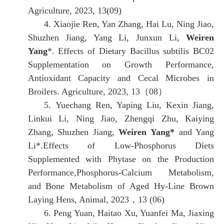
Agriculture, 2023, 13(09)
4.
Xiaojie Ren, Yan Zhang, Hai Lu, Ning Jiao,
Shuzhen Jiang, Yang Li, Junxun Li,
Weiren
Yang
*.
Effects of Dietary Bacillus subtilis BC02
Supplementation on Growth Performance,
Antioxidant Capacity and Cecal Microbes in
Broilers
. Agriculture, 2023, 13
（
08
）
5.
Yuechang Ren, Yaping Liu, Kexin Jiang,
Linkui Li, Ning Jiao, Zhengqi Zhu, Kaiying
Zhang, Shuzhen Jiang,
Weiren Yang*
and Yang
Li*.Effects of Low-Phosphorus Diets
Supplemented with Phytase on the Production
Performance,Phosphorus-Calcium Metabolism,
and Bone Metabolism of Aged Hy-Line Brown
Laying Hens
,
Animal
,
2023
，
13
(
06
)
6.
Peng Yuan, Haitao Xu, Yuanfei Ma, Jiaxing