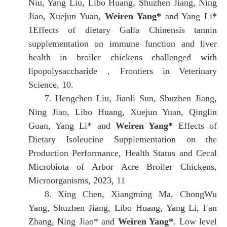
Niu, Yang Liu, Libo Huang, Shuzhen Jiang, Ning
Jiao, Xuejun Yuan,
Weiren Yang*
and Yang Li*
1Effects of dietary Galla Chinensis tannin
supplementation on immune function and liver
health in broiler chickens challenged with
lipopolysaccharide
，
Frontiers in Veterinary
Science
,
10
.
7.
Hengchen Liu, Jianli Sun, Shuzhen Jiang,
Ning Jiao, Libo Huang, Xuejun Yuan, Qinglin
Guan, Yang Li* and
Weiren Yang*
Effects of
Dietary Isoleucine Supplementation on the
Production Performance, Health Status and Cecal
Microbiota of Arbor Acre Broiler Chickens
,
Microorganisms, 2023
,
11
8.
Xing Chen, Xiangming Ma, ChongWu
Yang, Shuzhen Jiang, Libo Huang, Yang Li, Fan
Zhang, Ning Jiao* and
Weiren Yang*
. Low level