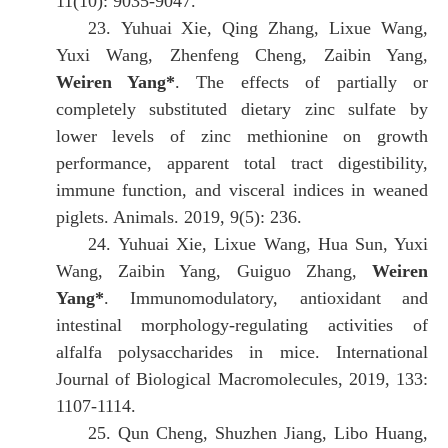
11(10): 9035-9047.
23.
Yuhuai Xie, Qing Zhang, Lixue Wang,
Yuxi Wang, Zhenfeng Cheng, Zaibin Yang,
Weiren Yang*
.
The effects of partially or
completely substituted dietary zinc sulfate by
lower levels of zinc methionine on growth
performance, apparent total tract digestibility,
immune function, and visceral indices in weaned
piglets. Animals. 2019, 9(5): 236.
24.
Yuhuai Xie, Lixue Wang, Hua Sun, Yuxi
Wang, Zaibin Yang, Guiguo Zhang,
Weiren
Yang*
.
Immunomodulatory, antioxidant and
intestinal morphology-regulating activities of
alfalfa polysaccharides in mice.
International
Journal of Biological Macromolecules, 2019, 133:
1107-1114.
25.
Qun Cheng, Shuzhen Jiang, Libo Huang,