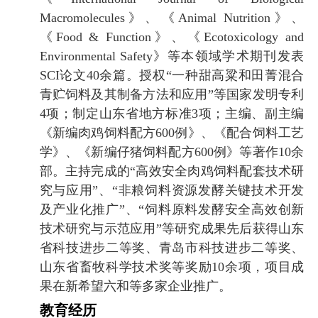
Macromolecules
》、《
Animal Nutrition
》、
《
Food & Function
》、《
Ecotoxicology and
Environmental Safety
》等本领域学术期刊发表
SCI
论文
40
余篇。授权
“
一种甜高粱和田菁混合
青贮饲料及其制备方法和应用
”
等国家发明专利
4
项；制定山东省地方标准
3
项；主编、副主编
《新编肉鸡饲料配方
600
例》、《配合饲料工艺
学》、《新编仔猪饲料配方
600
例》等著作
10
余
部。主持完成的
“
高效安全肉鸡饲料配套技术研
究与应用
”
、
“
非粮饲料资源发酵关键技术开发
及产业化推广
”
、
“
饲料原料发酵安全高效创新
技术研究与示范应用
”
等研究成果先后获得
山东
省科技进步二等奖、
青岛市科技进步二等奖、
山东省畜牧科学技术奖等奖励
10
余项，项目成
果在新希望六和等多家企业推广。
教育经历