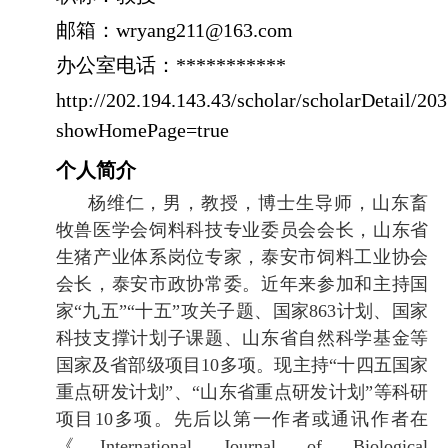
邮箱：
wryang211@163.com
办公室电话：
***********
http://202.194.143.43/scholar/scholarDetail/20
showHomePage=true
个人简介
杨维仁，男，教授，博士生导师，山东
畜
牧兽医学会
饲料科技专业委员会
会长
，山东省
生猪产业体系岗位专家，泰安市饲料工业协会
会长，泰安市政协常委。近年来参加和主持国
家
“
九五
”“
十五
”
攻关子题、国家
863
计划、国家
科技支撑计划子课题、山东省自然科学基金等
国家及省部级项目
10
多项。现主持
“
十四五国家
重点研发计划
”
、
“
山东省重点研发计划
”
等科研
项目
10
多项。先后以第一作者或通讯作者在
《
International Journal of Biological