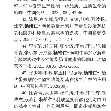
87
～
93 w
蛋鸡生产性能、蛋品质、血清生化的
影响，中国饲料，
2023
，
05
，
42-46
43.
陈星
,
卢文标
,
梁明
,
杜文涛
,
张帆
,
万波扬
,
焦宁
,
杨维
仁
*
.
包被微量元素对产蛋后期蛋鸡抗
氧化能力和微量元素沉积的影响，中国畜牧杂
志，
2023
，
59
（
05
），
211-216
44.
李军辉
,
解玉怀
,
张少涛
,
李敏
,
李世印
,
徐
青青
,
张小东
,
张成喜
,
杨维仁
*.
饲粮中添加水解单
宁酸对肉鸡生长性能及肠道健康的影响
[J].
动物
营养学报
. 2021, 33(05):2642-2651.
45.
张少涛
,
李敏
,
解玉怀
,
程振峰
,
杨维仁
*.
硒
代蛋氨酸的生物学功能及其在猪生产中的应用
[J].
中国畜牧兽医
. 2020(09).
46.
徐青青
,
张少涛
,
杨海涛
,
李敏
,
李军辉
,
朱
成杰
,
殷若新
,
杨维仁
*
.
乳酸型复合酸化剂对白羽
肉鸡生长性能、养分利用率、肠道指标和鸡舍