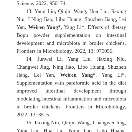
Science, 2022, 950174.
13.
Yang Liu, Qinjin Wang, Hua Liu, Jiaxing
Niu, J Ning Jiao, Libo Huang, Shuzhen Jiang, Lei
Yan,
Weiren Yang*
, Yang Li*. Effects of dietary
Bopu powder supplementation on intestinal
development and microbiota in broiler chickens.
Frontiers in Microbiology, 2022, 13: 975056.
14.
Junwei Li, Yang Liu, Jiaxing Niu,
Changwei Jing, Ning Jiao, Libo Huang, Shuzhen
Jiang, Lei Yan,
Weiren Yang*
, Yang Li*.
Supplementation with paraformic acid in the diet
improved intestinal development through
modulating intestinal inflammation and microbiota
in broiler chickens. Frontiers in Microbiology,
2022, 13: 3515.
15.
Jiaxing Niu, Qinjin Wang, Changwei Jing,
Yang Liu, Hua Liu, Ning Jiao, Libo Huang,