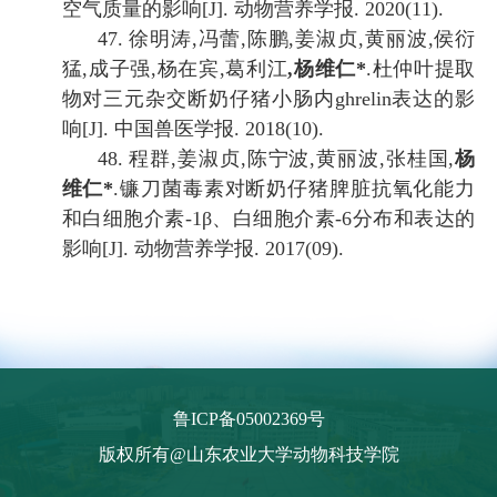
空气质量的影响
[J].
动物营养学报
. 2020(11).
47.
徐明涛
,
冯蕾
,
陈鹏
,
姜淑贞
,
黄丽波
,
侯衍
猛
,
成子强
,
杨在宾
,
葛利江
,
杨维仁
*
.
杜仲叶提取
物对三元杂交断奶仔猪小肠内
ghrelin
表达的影
响
[J].
中国兽医学报
. 2018(10).
48.
程群
,
姜淑贞
,
陈宁波
,
黄丽波
,
张桂国
,
杨
维仁
*
.
镰刀菌毒素对断奶仔猪脾脏抗氧化能力
和白细胞介素
-1β
、白细胞介素
-6
分布和表达的
影响
[J].
动物营养学报
. 2017(09).
鲁ICP备05002369号
版权所有@山东农业大学动物科技学院