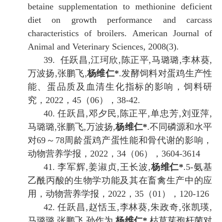
betaine supplementation to methionine deficient
diet on growth performance and carcass
characteristics of broilers.
American Journal of
Animal and Veterinary Sciences, 2008(3).
39.
任跃
昌
,
江珂欣
,
陈正平
,
马璐璐
,
李林葵
,
万波扬
,
张鹏飞
,
杨维仁
*
.
发酵饲料对蛋鸡生产性
能、蛋品质及血清生化指标的影响
，饲料研
究，
2022
，
45
（
06
），
38-42
.
40.
任跃昌
,
邓夕民
,
陈正平
,
单忠芳
,
刘亚萍
,
马璐璐
,
张鹏飞
,
万波扬
,
杨维
仁
*
.
不同磷源和水平
对
69
～
78
周龄蛋鸡产蛋性能和骨代谢的影响
，
动物营养学报，
2022
，
34
（
06
），
3604-3614
41.
李军辉
,
姜淑贞
,
王长波
,
杨维仁
*
.
5-
氨基
乙酰丙酸的生物学功能及其在畜禽生产中的应
用
，动物营养学报，
2022
，
35
（
01
），
120-126
42.
任跃昌
,
赵恬玉
,
李林葵
,
朱政奇
,
张凯瑛
,
马璐璐
,
张鹏飞
,
孙作为
,
杨维仁
*
.
枯草芽孢杆菌对