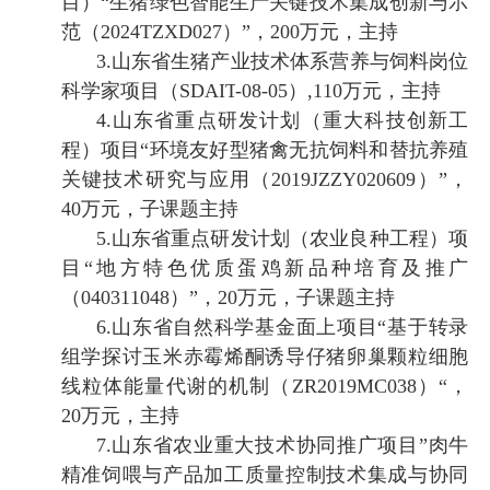
目
）
“
生猪绿色智能生产关键技术集成创新与示
范（
2024TZXD027
）
”
，
200
万元，主持
3.
山东省
生猪
产业技术体系
营养与饲料岗位
科学家项目
（
S
DAIT
-08-0
5
）
,110
万元，主持
4.
山东省重点研发计划（重大科技创新工
程）项目
“
环境友好型猪禽无抗饲料和替抗养殖
关键技术研究与应用（
2019JZZY020609
）
”
，
40
万元，子课题主持
5.
山东省重点研发计划（农业良种工程）
项
目
“
地方特色优质蛋鸡新品种培育及推广
（
040311048
）
”
，
20
万元
，
子课题主持
6.
山东省自然科学基金面上项目
“
基于转录
组学探讨玉米赤霉烯酮诱导仔猪卵巢颗粒细胞
线粒体能量代谢的机制（
ZR2019MC038
）
“
，
20
万元，
主持
7.
山东省农业重大技术协同推广
项目
”
肉牛
精准饲喂与产品加工质量控制技术集成与协同