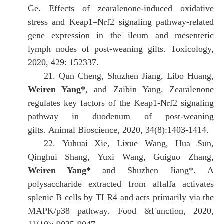
Ge.
Effects of zearalenone-induced oxidative
stress and Keap1–Nrf2 signaling pathway-related
gene expression in the ileum and mesenteric
lymph nodes of post-weaning gilts.
Toxicology,
2020, 429: 152337.
21.
Qun Cheng, Shuzhen Jiang, Libo Huang,
Weiren Yang*
, and Zaibin Yang. Zearalenone
regulates key factors of the Keap1-Nrf2 signaling
pathway in duodenum of post-weaning
gilts.
Animal Bioscience, 2020, 34(8):1403-1414.
22.
Yuhuai Xie, Lixue Wang, Hua Sun,
Qinghui Shang, Yuxi Wang, Guiguo Zhang,
Weiren Yang*
and Shuzhen Jiang*.
A
polysaccharide extracted from alfalfa activates
splenic B cells by TLR4 and acts primarily via the
MAPK/p38 pathway. Food &Function, 2020,