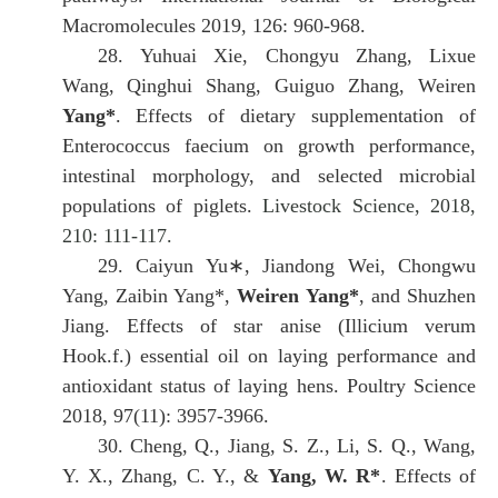
Macromolecules 2019, 126: 960-968.
28.
Yuhuai Xie, Chongyu Zhang, Lixue
Wang, Qinghui Shang, Guiguo Zhang, Weiren
Yang*
.
Effects of dietary supplementation of
Enterococcus faecium on growth performance,
intestinal morphology, and selected microbial
populations of piglets.
Livestock Science, 2018,
210: 111-117.
29.
Caiyun Yu∗, Jiandong Wei, Chongwu
Yang, Zaibin Yang*,
Weiren Yang*
, and Shuzhen
Jiang.
Effects of star anise (Illicium verum
Hook.f.) essential oil on laying performance and
antioxidant status of laying hens. Poultry Science
2018, 97(11): 3957-3966.
30.
Cheng, Q., Jiang, S. Z., Li, S. Q., Wang,
Y. X., Zhang, C. Y., &
Yang, W. R*
.
Effects of