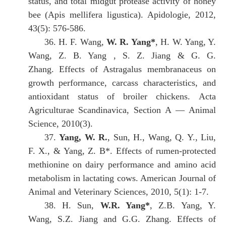
status, and total midgut protease activity of honey
bee (Apis mellifera ligustica). Apidologie, 2012,
43(5): 576-586.
36.
H. F. Wang,
W. R. Yang*
, H. W. Yang, Y.
Wang, Z. B. Yang , S. Z. Jiang & G. G.
Zhang.
Effects of Astragalus membranaceus on
growth performance, carcass characteristics, and
antioxidant status of broiler chickens.
A
cta
Agriculturae Scandinavica, Section A — Animal
Science, 2010(3).
37.
Yang, W. R.
, Sun, H., Wang, Q. Y., Liu,
F. X., & Yang, Z. B*.
Effects of rumen-protected
methionine on dairy performance and amino acid
metabolism in lactating cows. American Journal of
Animal and Veterinary Sciences, 2010, 5(1): 1-7.
38.
H. Sun,
W.R. Yang*
, Z.B. Yang, Y.
Wang, S.Z. Jiang and G.G. Zhang.
Effects of