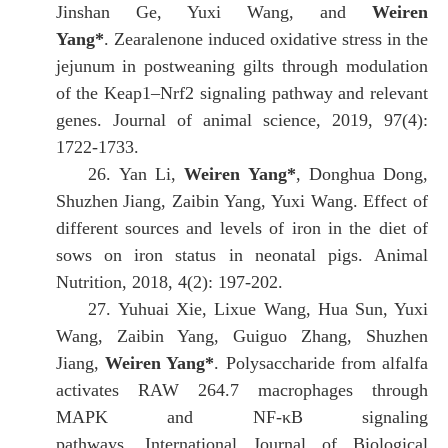
Jinshan Ge, Yuxi Wang, and
Weiren
Yang*
.
Zearalenone induced oxidative stress in the
jejunum in postweaning gilts through modulation
of the Keap1–Nrf2 signaling pathway and relevant
genes. Journal of animal science, 2019, 97(4):
1722-1733.
26.
Yan Li,
Weiren Yang*
, Donghua Dong,
Shuzhen Jiang, Zaibin Yang, Yuxi Wang.
Effect of
different sources and levels of iron in the diet of
sows on iron status in neonatal pigs. Animal
Nutrition, 2018, 4(2): 197-202.
27.
Yuhuai Xie, Lixue Wang, Hua Sun, Yuxi
Wang, Zaibin Yang, Guiguo Zhang, Shuzhen
Jiang,
Weiren Yang*
.
Polysaccharide from alfalfa
activates RAW 264.7 macrophages through
MAPK and NF-κB signaling
pathways.
International Journal of Biological