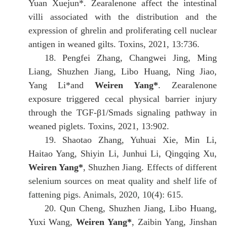
Yuan Xuejun*.
Zearalenone affect the intestinal
villi associated with the distribution and the
expression of ghrelin and proliferating cell nuclear
antigen in weaned gilts. Toxins, 2021, 13:736.
18.
Pengfei Zhang, Changwei Jing, Ming
Liang, Shuzhen Jiang, Libo Huang, Ning Jiao,
Yang Li*and
Weiren Yang*
. Zearalenone
exposure triggered cecal physical barrier injury
through the TGF-β1/Smads signaling pathway in
weaned piglets. Toxins, 2021, 13:902.
19.
Shaotao Zhang, Yuhuai Xie, Min Li,
Haitao Yang, Shiyin Li, Junhui Li, Qingqing Xu,
Weiren Yang*
, Shuzhen Jiang.
Effects of different
selenium sources on meat quality and shelf life of
fattening pigs. Animals, 2020, 10(4): 615.
20.
Qun Cheng, Shuzhen Jiang, Libo Huang,
Yuxi Wang,
Weiren Yang*
, Zaibin Yang, Jinshan