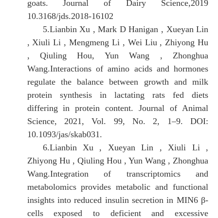
goats. Journal of Dairy Science,2019
10.3168/jds.2018-16102
5
.
Lianbin Xu , Mark D Hanigan , Xueyan Lin
, Xiuli Li , Mengmeng Li , Wei Liu , Zhiyong Hu
, Qiuling Hou, Yun Wang , Zhonghua
Wang.Interactions of amino acids and hormones
regulate the balance between growth and milk
protein synthesis in lactating rats fed diets
differing in protein content. Journal of Animal
Science, 2021, Vol. 99, No. 2, 1–9. DOI:
10.1093/jas/skab031.
6
.
Lianbin Xu , Xueyan Lin , Xiuli Li ,
Zhiyong Hu , Qiuling Hou , Yun Wang , Zhonghua
Wang.Integration of transcriptomics and
metabolomics provides metabolic and functional
insights into reduced insulin secretion in MIN6 β-
cells exposed to deficient and excessive