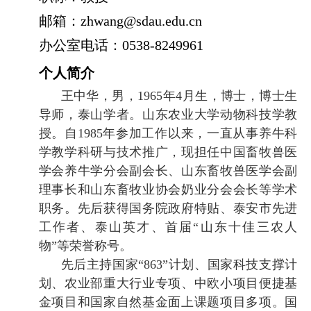
邮箱：
zhwang@sdau.edu.cn
办公室电话：
0538-8249961
个人简介
王中华，男，
1965
年
4
月生，博士，博士生
导师，泰山学者。山东农业大学动物科技学教
授。自
1985
年参加工作以来，一直从事养牛科
学教学科研与技术推广，现担任中国畜牧兽医
学会养牛学分会副会长、山东畜牧兽医学会副
理事长和山东畜牧业协会奶业分会会长等学术
职务。先后获得国务院政府特贴、泰安市先进
工作者、泰山英才、首届
“
山东十佳三农人
物
”
等荣誉称号。
先后主持国家
“863”
计划、国家科技支撑计
划、农业部重大行业专项、中欧小项目便捷基
金项目和国家自然基金面上课题项目多项。国