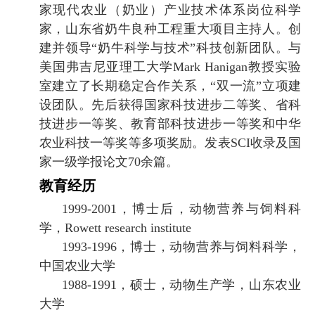
家现代农业（奶业）产业技术体系岗位科学
家，山东省奶牛良种工程重大项目主持人。创
建并领导
“
奶牛科学与技术
”
科技创新团队。与
美国弗吉尼亚理工大学
Mark Hanigan
教授实验
室建立了长期稳定合作关系，
“
双一流
”
立项建
设团队。先后获得国家科技进步二等奖、省科
技进步一等奖、教育部科技进步一等奖和中华
农业科技一等奖等多项奖励。发表
SCI
收录及国
家一级学报论文
70
余篇。
教育经历
1999-2001
，博士后，动物营养与饲料科
学，
Rowett research institute
1993-1996
，博士，动物营养与饲料科学，
中国农业大学
1988-1991
，硕士，动物生产学，山东农业
大学