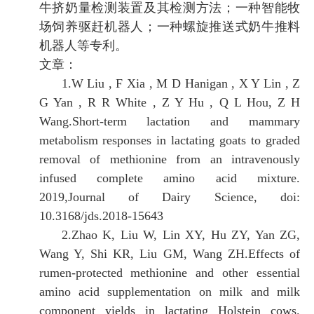
牛挤奶量检测装置及其检测方法；一种智能牧
场饲养驱赶机器人；一种螺旋推送式奶牛推料
机器人等专利。
文章：
1
.
W Liu , F Xia , M D Hanigan , X Y Lin , Z
G Yan , R R White , Z Y Hu , Q L Hou, Z H
Wang.Short-term lactation and mammary
metabolism responses in lactating goats to graded
removal of methionine from an intravenously
infused complete amino acid mixture.
2019,Journal of Dairy Science, doi:
10.3168/jds.2018-15643
2
.
Zhao K, Liu W, Lin XY, Hu ZY, Yan ZG,
Wang Y, Shi KR, Liu GM, Wang ZH.Effects of
rumen-protected methionine and other essential
amino acid supplementation on milk and milk
component yields in lactating Holstein cows.