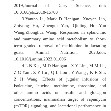
2019,Journal of Dairy Science, doi:
10.3168/jds.2018-15703
3
.
Yantao Li, Mark D Hanigan, Xueyan Lin,
Zhiyong Hu, Zhengui Yan, Qiuling Hou,Yun
Wang,Zhonghua Wang. Responses in splanchnic
and mammary amino acid metabolism to short-
term graded removal of methionine in lactating
goats. Animal Nutrition, 2023,doi:
10.1016/j.aninu.2023.01.006
4
.
L B Xu , M D Hanigan , X Y Lin , M M Li ,
Z G Yan , Z Y Hu , Q L Hou , Y Wang , K R Shi,
Z H Wang. Effects of jugular infusions of
isoleucine, leucine, methionine, threonine, and
other amino acids on insulin and glucagon
concentrations, mammalian target of rapamycin
(mTOR) signaling, and lactational performance in