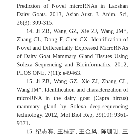
Prediction of Novel microRNAs in Laoshan
Dairy Goats. 2013, Asian-Aust. J. Anim. Sci,
26(3): 309-315.
14. Ji ZB, Wang GZ, Xie ZJ, Wang JM*,
Zhang CL, Dong F, Chen CX. Identification of
Novel and Differentially Expressed MicroRNAs
of Dairy Goat Mammary Gland Tissues Using
Solexa Sequencing and Bioinformatics. 2012,
PLOS ONE, 7(11): e49463.
15. Ji ZB, Wang GZ, Xie ZJ, Zhang CL,
Wang JM*. Identification and characterization of
microRNA in the dairy goat (Capra hircus)
mammary gland by Solexa deep-sequencing
technology. 2012, Mol Biol Rep, 39(10): 9361-
9371.
15.
纪志宾
,
王桂芝
,
王金凤
,
陈珊珊
,
王