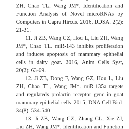
ZH, Chao TL, Wang JM*. Identification and
Function Analysis of Novel microRNAs by
Computers in Capra Hircus. 2016, IJDSA. 2(2):
21-31.
11. Ji ZB, Wang GZ, Hou L, Liu ZH, Wang
JM*, Chao TL. miR-143 inhibits proliferation
and induces apoptosis of mammary epithelial
cells in dairy goat. 2016, Anim Cells Syst,
20(2): 63-69.
12. Ji ZB, Dong F, Wang GZ, Hou L, Liu
ZH, Chao TL, Wang JM*. miR-135a targets
and regulateds prolactin receptor gene in goat
mammary epithelial cells. 2015, DNA Cell Biol.
34(8): 534-540.
13. Ji ZB, Wang GZ, Zhang CL, Xie ZJ,
Liu ZH, Wang JM*. Identification and Function