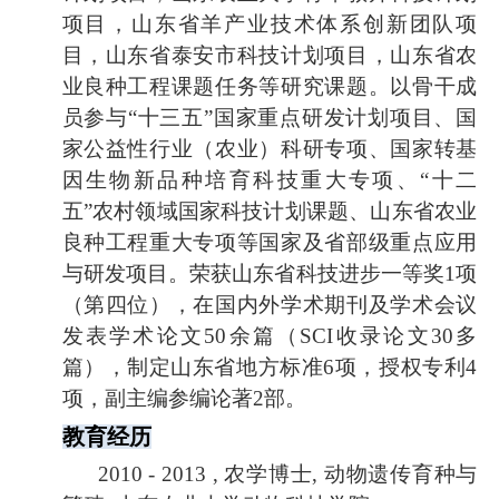
项目，山东省羊产业技术体系创新团队项
目，山东省泰安市科技计划项目，山东省农
业良种工程课题任务等研究课题。以骨干成
员参与
“
十三五
”
国家重点研发计划项目、国
家公益性行业（农业）科研专项、国家转基
因生物新品种培育科技重大专项、
“
十二
五
”
农村领域国家科技计划课题、山东省农业
良种工程重大专项等国家及省部级重点应用
与研发项目。荣获山东省科技进步一等奖
1
项
（第四位），在国内外学术期刊及学术会议
发表学术论文
50
余篇（
SCI
收录论文
30
多
篇），制定山东省地方标准
6
项，授权专利
4
项，副主编参编论著
2
部。
教育经历
2010 - 2013 ,
农学博士
,
动物遗传育种与