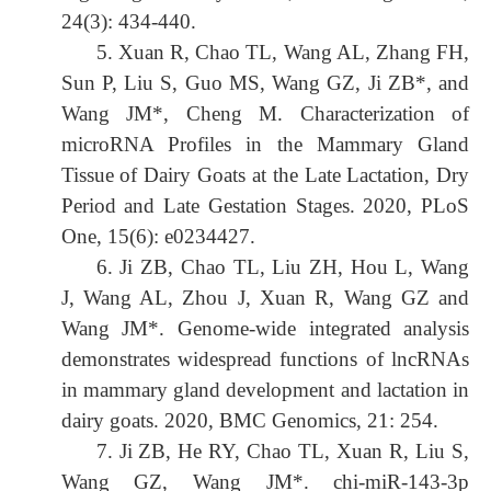
24(3): 434-440.
5.
Xuan R, Chao TL, Wang AL, Zhang FH,
Sun P, Liu S, Guo MS, Wang GZ, Ji ZB*, and
Wang JM*, Cheng M. Characterization of
microRNA Profiles in the Mammary Gland
Tissue of Dairy Goats at the Late Lactation, Dry
Period and Late Gestation Stages. 2020, PLoS
One, 15(6): e0234427.
6. Ji ZB, Chao TL, Liu ZH, Hou L, Wang
J, Wang AL, Zhou J, Xuan R, Wang GZ and
Wang JM*. Genome‑wide integrated analysis
demonstrates widespread functions of lncRNAs
in mammary gland development and lactation in
dairy goats. 2020, BMC Genomics, 21: 254.
7. Ji ZB, He RY, Chao TL, Xuan R, Liu S,
Wang GZ, Wang JM*. chi-miR-143-3p