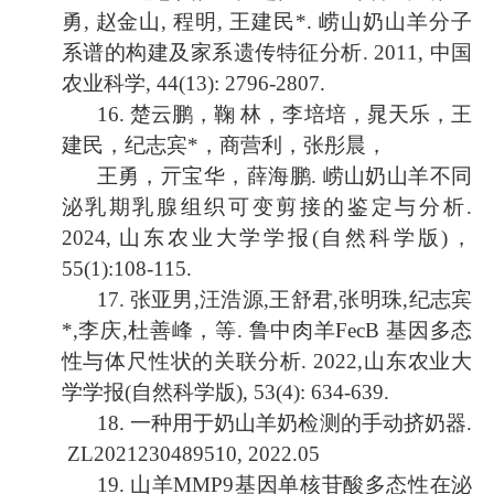
勇
,
赵金山
,
程明
,
王建民
*.
崂山奶山羊分子
系谱的构建及家系遗传特征分析
. 2011,
中国
农业科学
, 44(13): 2796-2807.
16.
楚云鹏，鞠 林，李培培，晁天乐，王
建民，纪志宾
*
，商营利，张彤晨，
王
勇，亓宝华，薛海鹏
.
崂山奶山羊不同
泌乳期乳腺组织可变剪接的鉴定与分析
.
2024,
山东农业大学学报
(
自然科学版
)
，
55(1):108-115.
17.
张亚男
,
汪浩源
,
王舒君
,
张明珠
,
纪志宾
*,
李庆
,
杜善峰，等
.
鲁中肉羊
FecB
基因多态
性与体尺性状的关联分析
. 2022,
山东农业大
学学报
(
自然科学版
), 53(4): 634-639.
18.
一种用于奶山羊奶检测的手动挤奶器
.
ZL2021230489510, 2022.05
19.
山羊
MMP9
基因单核苷酸多态性在泌