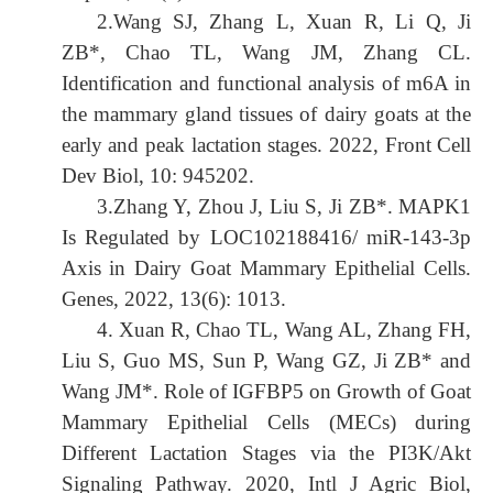
2.Wang SJ, Zhang L, Xuan R, Li Q, Ji
ZB*, Chao TL, Wang JM, Zhang CL.
Identification and functional analysis of m6A in
the mammary gland tissues of dairy goats at the
early and peak lactation stages. 2022, Front Cell
Dev Biol, 10: 945202.
3.Zhang Y, Zhou J, Liu S, Ji ZB*. MAPK1
Is Regulated by LOC102188416/ miR-143-3p
Axis in Dairy Goat Mammary Epithelial Cells.
Genes, 2022, 13(6): 1013.
4. Xuan R, Chao TL, Wang AL, Zhang FH,
Liu S, Guo MS, Sun P, Wang GZ, Ji ZB* and
Wang JM*. Role of IGFBP5 on Growth of Goat
Mammary Epithelial Cells (MECs) during
Different Lactation Stages via the PI3K/Akt
Signaling Pathway. 2020, Intl J Agric Biol,