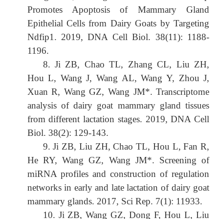
Promotes Apoptosis of Mammary Gland
Epithelial Cells from Dairy Goats by Targeting
Ndfip1. 2019, DNA Cell Biol. 38(11): 1188-
1196.
8. Ji ZB, Chao TL, Zhang CL, Liu ZH,
Hou L, Wang J, Wang AL, Wang Y, Zhou J,
Xuan R, Wang GZ, Wang JM*. Transcriptome
analysis of dairy goat mammary gland tissues
from different lactation stages. 2019, DNA Cell
Biol. 38(2): 129-143.
9. Ji ZB, Liu ZH, Chao TL, Hou L, Fan R,
He RY, Wang GZ, Wang JM*. Screening of
miRNA profiles and construction of regulation
networks in early and late lactation of dairy goat
mammary glands. 2017, Sci Rep. 7(1): 11933.
10. Ji ZB, Wang GZ, Dong F, Hou L, Liu