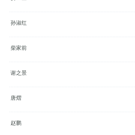
孙淑红
柴家前
谢之景
唐熠
赵鹏