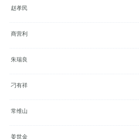
赵孝民
商营利
朱瑞良
刁有祥
常维山
姜世金