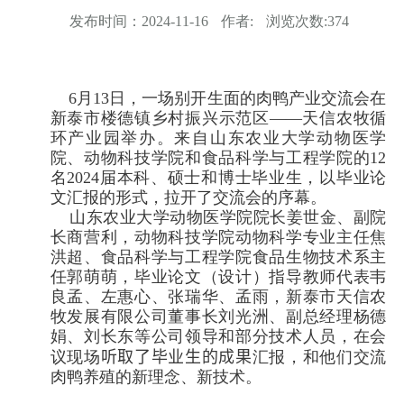
发布时间：
2024-11-16
作者:
浏览次数:
374
6
月
13
日，一场别开生面的肉鸭产业交流会在
新泰市楼德镇乡村振兴示范区——天信农牧循
环产业园举办。来自山东农业大学动物医学
院、动物科技学院和食品科学与工程学院的
12
名
2024
届本科、硕士和博士毕业生，以毕业论
文汇报的形式，拉开了交流会的序幕。
山东农业大学动物医学院院长姜世金、副院
长商营利，动物科技学院动物科学专业主任焦
洪超、食品科学与工程学院食品生物技术系主
任郭萌萌，毕业论文（设计）指导教师代表韦
良孟、左惠心、张瑞华、孟雨，新泰市天信农
牧发展有限公司董事长刘光洲、副总经理杨德
娟、刘长东等公司领导和部分技术人员，在会
议现场
听取了毕业生的成果
汇报，和他们交流
肉鸭养殖的新理念、新技术。