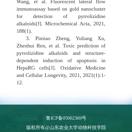
Wang, et al. Fluorescent lateral flow
immunoassay based on gold nanocluster
for detection of pyrrolizidine
alkaloids[J]. Microchemical Acta, 2021,
188(1).
3. Pimiao Zheng, Yuliang Xu,
Zhenhui Ren, et al. Toxic prediction of
pyrrolizidine alkaloids and structure-
dependent induction of apoptosis in
HepaRG cells[J]. Oxidative Medicine
and Cellular Longevity, 2021, 2021(1):1-
12.
鲁ICP备05002369号
版权所有@山东农业大学动物科技学院