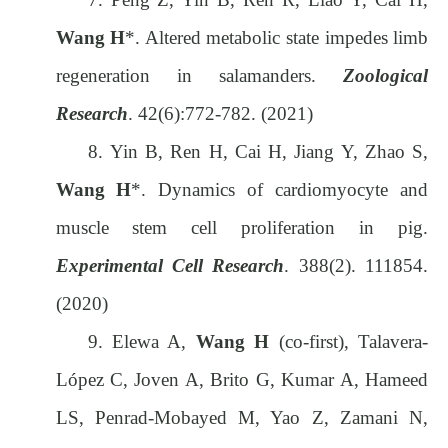
Wang H
*. Altered metabolic state impedes limb
regeneration in salamanders.
Zoological
Research
. 42(6):772-782. (2021)
8.
Yin B, Ren H, Cai H, Jiang Y, Zhao S,
Wang H
*. Dynamics of cardiomyocyte and
muscle stem cell proliferation in pig.
Experimental Cell Research
. 388(2). 111854.
(2020)
9.
Elewa A,
Wang H
(co-first), Talavera-
López C,
Joven A, Brito G, Kumar A, Hameed
LS, Penrad-Mobayed M, Yao Z, Zamani N,