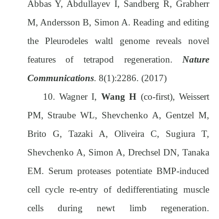
Abbas Y, Abdullayev I, Sandberg R, Grabherr
M, Andersson B, Simon A. Reading and editing
the Pleurodeles waltl genome reveals novel
features of tetrapod regeneration.
Nature
Communications
. 8(1):2286. (2017)
10.
Wagner I,
Wang H
(co-first), Weissert
PM, Straube WL, Shevchenko A, Gentzel M,
Brito G, Tazaki A, Oliveira C, Sugiura T,
Shevchenko A, Simon A, Drechsel DN, Tanaka
EM. Serum proteases potentiate BMP-induced
cell cycle re-entry of dedifferentiating muscle
cells during newt limb regeneration.