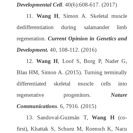
Developmental Cell
. 40(6):608-617. (2017)
11.
Wang H
, Simon A. Skeletal muscle
dedifferentiation during salamander limb
regeneration.
Current Opinion in Genetics and
Development.
40, 108-112
. (2016)
12.
Wang H
, Loof S, Borg P, Nader G,
Blau HM, Simon A.
(2015).
Turning terminally
differentiated skeletal muscle cells into
regenerative progenitors.
Nature
Communications
.
6, 7916. (2015)
13.
Sandoval-Guzmán T,
Wang H
(co-
first), Khattak S, Schuez M, Roensch K, Nacu