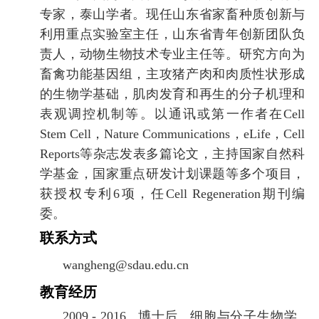
专家，泰山学者。现任山东省家畜种质创新与
利用重点实验室主任，山东省青年创新团队负
责人，动物生物技术专业主任等。研究方向为
畜禽功能基因组，主攻猪产肉和肉质性状形成
的生物学基础，肌肉发育和再生的分子机理和
表观调控机制等。以通讯或第一作者在
Cell
Stem Cell
，
Nature Communications
，
eLife
，
Cell
Reports
等杂志发表多篇论文，主持国家自然科
学基金，国家重点研发计划课题等多个项目，
获授权专利
6
项，任
Cell Regeneration
期刊编
委。
联系方式
wangheng@sdau.edu.cn
教育经历
2009 - 2016 ,
博士后
,
细胞与分子生物学
,