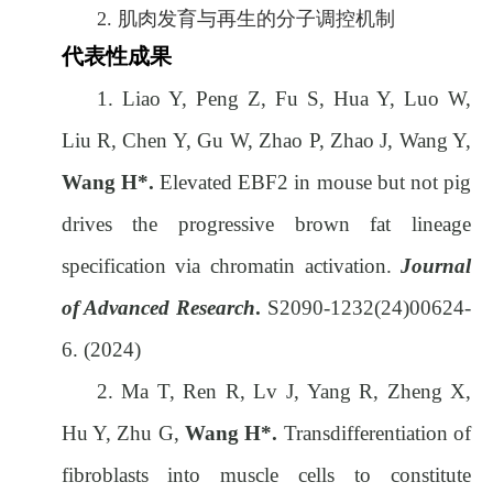
2.
肌肉发育与再生的分子调控机制
代表性成果
1.
Liao Y, Peng Z, Fu S, Hua Y, Luo W,
Liu R, Chen Y, Gu W, Zhao P, Zhao J, Wang Y,
Wang H*.
Elevated EBF2 in mouse but not pig
drives the progressive brown fat lineage
specification via chromatin activation.
Journal
of Advanced Research
.
S2090-1232(24)00624-
6. (2024)
2.
Ma T, Ren R, Lv J, Yang R, Zheng X,
Hu Y, Zhu G,
Wang H*.
Transdifferentiation of
fibroblasts into muscle cells to constitute