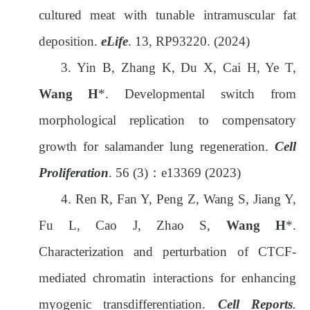
cultured meat with tunable intramuscular fat
deposition.
eLife
. 13, RP93220. (2024)
3.
Yin B, Zhang K, Du X, Cai H, Ye T,
Wang H
*. Developmental switch from
morphological replication to compensatory
growth for salamander lung regeneration.
Cell
Proliferation
. 56 (3)
：
e13369 (2023)
4.
Ren R, Fan Y, Peng Z, Wang S, Jiang Y,
Fu L, Cao J, Zhao S,
Wang H
*.
Characterization and perturbation of CTCF-
mediated chromatin interactions for enhancing
myogenic transdifferentiation.
Cell Reports
.