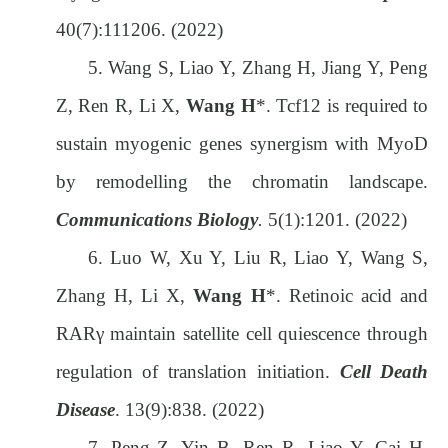
40(7):111206. (2022)
5.
Wang S, Liao Y, Zhang H, Jiang Y, Peng
Z, Ren R, Li X,
Wang H
*. Tcf12 is required to
sustain myogenic genes synergism with MyoD
by remodelling the chromatin landscape.
Communications Biology
.
5(1):1201. (2022)
6.
Luo W, Xu Y, Liu R, Liao Y, Wang S,
Zhang H, Li X,
Wang H
*. Retinoic acid and
RARγ maintain satellite cell quiescence through
regulation of translation initiation.
Cell Death
Disease
. 13(9):838. (2022)
7.
Peng Z, Yin B, Ren R, Liao Y, Cai H,