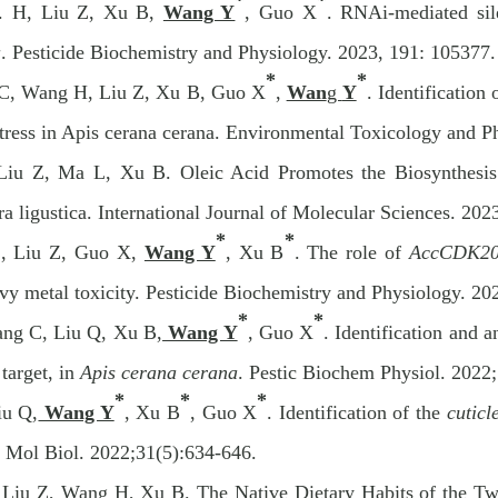
*
*
. H, Liu Z, Xu B,
Wang Y
, Guo X
. RNAi-mediated si
a
. Pesticide Biochemistry and Physiology. 2023, 191: 105377.
*
*
C, Wang H, Liu Z, Xu B, Guo X
,
Wan
g
Y
. Identificatio
l stress in Apis cerana cerana. Environmental Toxicology and
iu Z, Ma L, Xu B. Oleic Acid Promotes the Biosynthesis 
 ligustica. International Journal of Molecular Sciences. 202
*
*
C, Liu Z, Guo X,
Wang Y
, Xu B
. The role of
AccCDK2
vy metal toxicity. Pesticide Biochemistry and Physiology. 2
*
*
ng C, Liu Q, Xu B,
Wang Y
, Guo X
. Identification and 
 target, in
Apis cerana cerana
. Pestic Biochem Physiol. 2022
*
*
*
iu Q,
Wang Y
, Xu B
, Guo X
. Identification of the
cutic
ct Mol Biol. 2022;31(5):634-646.
 Liu Z, Wang H, Xu B. The Native Dietary Habits of the Tw