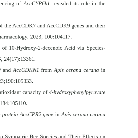
lencing of
AccCYP6k1
revealed its role in the
n of the AccCDK7 and AccCDK9 genes and their
 Pharmacology. 2023, 100:104117.
of 10-Hydroxy-2-decenoic Acid via Species-
3, 24(17):13361.
0
and
AccCDKN1
from
Apis cerana cerana
in
023;190:105333.
antioxidant capacity of
4-hydroxyphenylpyruvate
;184:105110.
le protein AccCPR2 gene
in
Apis cerana cerana
o Sympatric Bee Species and Their Effects on