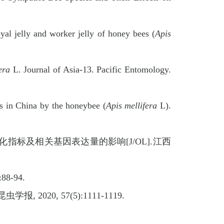
l jelly and worker jelly of honey bees (
Apis
fera
L. Journal of Asia-13. Pacific Entomology.
s in China by the honeybee (
Apis mellifera
L).
化指标及相关基因表达量的影响
[J/OL].
江西
:88-94.
昆虫学报
, 2020, 57(5):1111-1119.