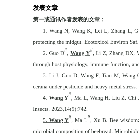
发表文章
第一或通讯作者发表的文章：
1.
Wang N, Wang K, Lei L, Zhang L, 
protecting the midgut. Ecotoxicol Environ Sa
#
#
2.
Guo D
,
Wang Y
, Li Z, Zhang DX, 
through host physiology, immune function, an
3.
Li J, Guo D, Wang F, Tian M, Wang
cerana under pesticide and heavy metal stress
#
4.
Wang Y
, Ma L, Wang H, Liu Z, Chi X
Insects. 2023,14(9):742.
#
#
5.
Wang Y
, Ma L
, Xu B. Bee wisdom: 
microbial composition of beebread. Microbio