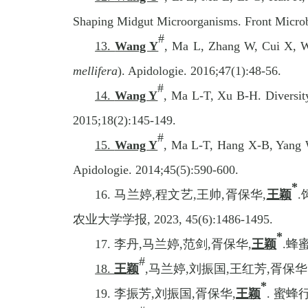
Shaping Midgut Microorganisms. Front Microb
#
13.
Wang Y
, Ma L, Zhang W, Cui X, Wa
mellifera
). Apidologie. 2016;47(1):48-56.
#
14.
Wang Y
, Ma L-T, Xu B-H. Diversity
2015;18(2):145-149.
#
15.
Wang Y
, Ma L-T, Hang X-B, Yang W-
Apidologie. 2014;45(5):590-600.
*
16.
马兰婷
,
程文艺
,
王帅
,
胥保华
,
王颖
.
农业大学学报
, 2023, 45(6):1486-1495.
*
17.
李丹
,
马兰婷
,
范剑
,
胥保华
,
王颖
.
蜂
#
18.
王颖
,
马兰婷
,
刘振国
,
王红芳
,
胥保华
*
19.
李振芳
,
刘振国
,
胥保华
,
王颖
.
蜜蜂