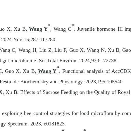
*
*
Guo X, Xu B,
Wang Y
, Wang C
. Juvenile hormone III im
f. 2024 Nov 15;287:117280.
Wang C, Wang H, Liu Z, Liu F, Guo X, Wang N, Xu B, Gao Z
d gut microbiome. Sci Total Environ. 2024
,
930:172738.
*
 C, Guo X, Xu B,
Wang Y
. Functional analysis of AccCDK
. Pesticide Biochemistry and Physiology. 2023,195:105540.
, Xu B. Effects of Sucrose Feeding on the Quality of Royal
exploring bee control strategies for food microflora by com
logy Spectrum. 2023, e0181823.