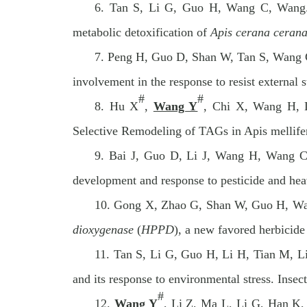
6.
Tan S, Li G, Guo H, Wang C, Wang
metabolic detoxification of
Apis cerana ceran
7.
Peng H, Guo D, Shan W, Tan S, Wang 
involvement in the response to resist externa
#
#
8.
Hu X
,
Wang Y
, Chi X, Wang H, L
Selective Remodeling of TAGs in Apis mellifera
9.
Bai J, Guo D, Li J, Wang H, Wang 
development and response to pesticide and hea
10.
Gong X, Zhao G, Shan W, Guo H, Wa
dioxygenase
(
HPPD
), a new favored herbicide
11.
Tan S, Li G, Guo H, Li H, Tian M, L
and its response to environmental stress. Inse
#
12.
Wang Y
, Li Z, Ma L, Li G, Han K,