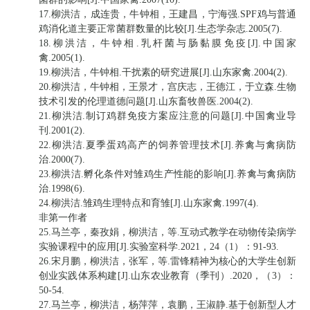
17.柳洪洁，成连贵，牛钟相，王建昌，宁海强.SPF鸡与普通
鸡消化道主要正常菌群数量的比较[J].生态学杂志.2005(7).
18.柳洪洁，牛钟相.乳杆菌与肠黏膜免疫[J].中国家
禽.2005(1).
19.柳洪洁，牛钟相.干扰素的研究进展[J].山东家禽.2004(2).
20.柳洪洁，牛钟相，王景才，宫庆志，王德江，于立森.生物
技术引发的伦理道德问题[J].山东畜牧兽医.2004(2).
21.柳洪洁.制订鸡群免疫方案应注意的问题[J].中国禽业导
刊.2001(2).
22.柳洪洁.夏季蛋鸡高产的饲养管理技术[J].养禽与禽病防
治.2000(7).
23.柳洪洁.孵化条件对雏鸡生产性能的影响[J].养禽与禽病防
治.1998(6).
24.柳洪洁.雏鸡生理特点和育雏[J].山东家禽.1997(4).
非第一作者
25.马兰亭，秦孜娟，柳洪洁，等.互动式教学在动物传染病学
实验课程中的应用[J].实验室科学.2021，24（1）：91-93.
26.宋月鹏，柳洪洁，张军，等.雷锋精神为核心的大学生创新
创业实践体系构建[J].山东农业教育（季刊）.2020，（3）：
50-54.
27.马兰亭，柳洪洁，杨萍萍，袁鹏，王淑静.基于创新型人才