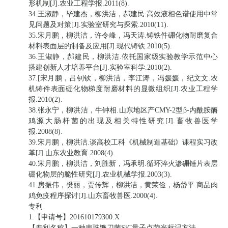
形机制[J].农业工程学报.2011(8).
34.王淑静，毕建杰，柳洪洁，郝建民.高效液相色谱使用中常
见问题及对策[J].实验室研究与探索.2010(11).
35.宋月鹏，柳洪洁，许令峰，冯天涛.铸铁件硼化物耐磨复合
材料表面层的制备及应用[J].现代铸铁.2010(5).
36.王淑静，郝建民，柳洪洁.依托国家级实验教学示范中心
搭建创新人才培养平台[J].实验室科学.2010(2).
37.[宋月鹏，吕钊钦，柳洪洁，李江涛，冯媛媛，纪文文.农
机铸件表面硼化物梯度耐磨材料的显微组织[J].农业工程学
报.2010(2).
38.张永宁，柳洪洁，牛钟相.山东地区产CMY-2型β-内酰胺酶
鸡源大肠杆菌的出现及相关特性研究[J].畜牧兽医学
报.2008(8).
39.宋月鹏，柳洪洁.谈高校工科《机械制造基础》课程实习改
革[J].山东农业教育.2008(4).
40.宋月鹏，柳洪洁，刘胜新，冯承明.循环淬火渗硼锤片表层
硼化物层的脆性研究[J].农业机械学报.2003(3).
41.房振伟，樊丽，贾传辉，柳洪洁，黄荣俭，杨岱平.商品肉
鸡免疫程序探讨[J].山东畜牧兽医.2000(4).
专利
1.【申请号】201610179300.X
【专利名称】一种串珠镰刀菌SiC量子点荧光标记方法