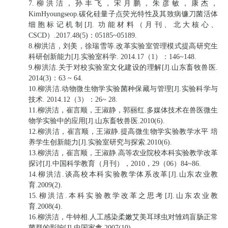
7.柳洪洁，孙丰飞，宋月鹏，朱彦敏，康杰，
KimHyoungseop.碳化硅量子点荧光特性及其致病镰刀菌活体
细胞标记机制[J]. 功能材料（月刊、北大核心、
CSCD）.2017.48(5)：05185~05189.
8.柳洪洁，刘美，徐瑞雪等.改革实验室管理模式提高研究生
科研创新能力[J].实验室科学. 2014.17（1）：146~148.
9.柳洪洁.关于对校实验室文化建设的理解[J].山东畜牧兽医.
2014(3)：63 ~ 64.
10.柳洪洁.动物微生物学实验菌种保藏与管理[J].实验科学与
技术. 2014.12（3）：26~ 28.
11.柳洪洁，崔言顺，王淑静，郭丽红.多媒体技术在兽医微生
物学实验中的应用[J].山东畜牧兽医.2010(6).
12.柳洪洁，崔言顺，王淑静.提高微生物学实验教学水平 培
养学生创新能力[J].实验室研究与探索.2010(6).
13.柳洪洁，崔言顺，王淑静.高等农业院校本科实验教学改革
探讨[J].中国科学教育（月刊），2010，29（06）84~86.
14.柳洪洁.谈高校本科实验教学体系改革[J].山东农业教
育.2009(2).
15.柳洪洁.本科实验教学改革之思考[J].山东农业教
育.2008(4).
16.柳洪洁，牛钟相.人工感染柔嫩艾美耳球虫对雏鸡盲肠正常
菌群的影响[J].中国家禽.2007(10).