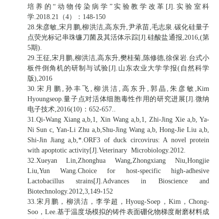
培养的“动物传染病学”实验教学改革[J].实验室科
学.2018.21（4）：148-150
28.朱彦敏,宋月鹏,柳洪洁,高东升,尹承苗,毛志泉.碳化硅量子
点荧光标记串珠镰刀菌及其活体示踪[J].硅酸盐通报,2016,(第
5期).
29.王征,宋月鹏,柳洪洁,高东升,樊桂菊,陈修德,徐保岩.台式小
板件倒角机的研制与试验[J].山东农业大学学报(自然科学
版),2016
30.宋月鹏,孙丰飞,柳洪洁,高东升,郭晶,朱彦敏,Kim
Hyoungseop.量子点对活体细胞毒性作用的研究进展[J].微纳
电子技术,2016(10)：652-657..
31.Qi-Wang Xiang a,b,1, Xin Wang a,b,1, Zhi-Jing Xie a,b, Ya-
Ni Sun c, Yan-Li Zhu a,b,Shu-Jing Wang a,b, Hong-Jie Liu a,b,
Shi-Jin Jiang a,b,*.ORF3 of duck circovirus: A novel protein
with apoptotic activity[J].Veterinary Microbiology.2012.
32.Xueyan Lin,Zhonghua Wang,Zhongxiang Niu,Hongjie
Liu,Yun Wang.Choice for host-specific high-adhesive
Lactobacillus strains[J].Advances in Bioscience and
Biotechnology.2012,3,149-152
33.宋月鹏，柳洪洁，李学超，Hyoug-Soep，Kim，Chong-
Soo，Lee.基于温度场模拟的铸件表面硼化物梯度耐磨材料成