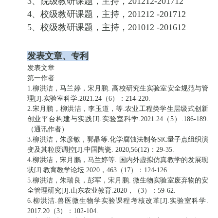
3、院级教研课题，主持，201212-201712
4、校级教研课题，主持，201212 -201712
5、校级教研课题，主持，201012 -201612
发表文章、专利
发表文章
第一作者
1.柳洪洁，马兰婷，宋月鹏. 高校研究生实验室安全规范与管
理[J].实验室科学.2021.24（6）：214-220.
2.宋月鹏，柳洪洁，李玉道，等.农业工程类学生层级式创新
创业平台构建与实践[J].实验室科学.2021.24（5）:186-189.
（通讯作者）
3.柳洪洁，朱彦敏，郭晶等.化学腐蚀法制备SiC量子点组织演
变及其粒度调控[J].中国陶瓷. 2020,56(12)：29-35.
4.柳洪洁，宋月鹏，马兰婷等. 国内外虚拟仿真教学的发展现
状[J].教育教学论坛.2020，463（17）：124-126.
5.柳洪洁，朱瑞良，彭军，宋月鹏. 微生物实验室废弃物的安
全管理研究[J].山东农业教育.2020，（3）：59-62.
6.柳洪洁.兽医微生物学实验课程考核改革[J].实验室科学.
2017.20（3）：102-104.