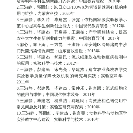
培养动科本科生创新能力的探索；中国教育理论；2020年
2.王淑静，郭丽红；以日立CP100WX为例谈超速离心机的使
用与维护，内蒙古科技，2020年
3.王淑静，李久芹，毕建杰，张雯；依托国家级实验教学示
范中心提高学生创新创业能力；中国现代教育装备；2017年
4.王淑静，毕建杰，郭启芸，王启柏；产学研相结合，提高
农科大学生创新创业能力的探索；中国教育导刊；2017年
5.郝心，陈正涛，王方昆，王淑静；泰安地区冷鲜猪肉中沙
门氏菌污染情况调查；山东畜牧兽医；2015年
6.王淑静，毕建杰，郝建民；流式细胞仪在动物疫病检测中
的应用；实验科学与技术；2012年
7.王淑静，郝建民，宋先亮，毕建杰；建立农业高校农学类
实验教学质量保障长效机制的研究与实践；实验室科学；
2011年
8.王淑静，郝建民，毕建杰，常仲乐，崔言顺；流式细胞仪
的使用与维护；中国现代技术装备；2011年
9.王淑静，毕建杰，柳洪洁，郝建民；高效液相色谱使用中
常见问题及对策；实验室研究与探索；2010年
10.王淑静，郭丽红，毕建杰，崔言顺；动物科学与动物医学
实验教学中心建设；实验科学与技术；2010年