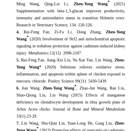
*
Ming Wang, Qing-Lei Li,
Zhen-Yong Wang
(2021)
Supplementation with beta-1,3-glucan improves productivity,
immunity and antioxidative status in transition Holstein cows.
Research in Veterinary Science;
134: 120-126.
4.
Rui-Feng Fan, Zi-Fa Li, Dong Zhang,
Zhen-Yong
*
Wang
(2020) Involvement of Nrf2 and mitochondrial apoptotic
signaling in trehalose protection against cadmium-induced kidney
injury. Metallomics 12(12): 2098-2107.
5.
Rui-Feng Fan, Jiang-Xiu Liu, Yu-Xue Yan, Lin Wang,
Zhen-
Yong Wang*
(2020)
Selenium relieves oxidative stress,
inflammation, and apoptosis within spleen of chicken exposed to
mercuric chloride. Poultry Science 99(11): 5430-5439.
*
6.
Jian Wang,
Zhen-Yong Wang
, Zhao-Jun Wang, Ran Liu,
Shao-Qiong Liu, Lin Wang (2015) Effects of manganese
deficiency on chondrocyte development in tibia growth plate of
Arbor Acres chicks. Journal of Bone and Mineral Metabolism
33(1):23-29.
7.
Lin Wang, Shu-Qian Lin, Yuan-Long He, Gang Liu,
Zhen-
*
Yong Wang
(2013) Protective effects of quercetin on cadmium-