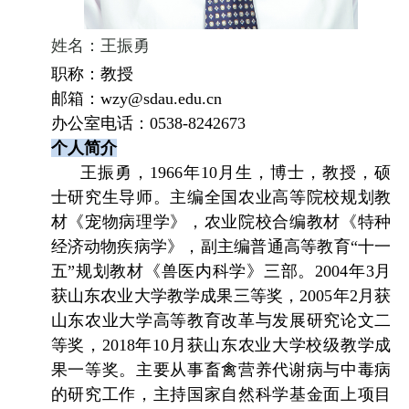
姓名：王振勇
职称：教授
邮箱：
wzy@sdau.edu.cn
办公室电话：
0538-8242673
个人简介
王振勇，
1966
年
10
月生，博士，教授，硕
士研究生导师。主编全国农业高等院校规划教
材《宠物病理学》，农业院校合编教材《特种
经济动物疾病学》，副主编普通高等教育
“
十一
五
”
规划教材《兽医内科学》三部。
2004
年
3
月
获山东农业大学教学成果三等奖，
2005
年
2
月获
山东农业大学高等教育改革与发展研究论文二
等奖，
2018
年
10
月获山东农业大学校级教学成
果一等奖。主要从事畜禽营养代谢病与中毒病
的研究工作，主持国家自然科学基金面上项目