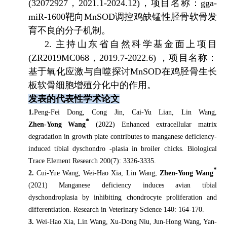
(32072927
，
2021.1-2024.12)
，项目名称：
gga-
miR-1600
靶向
MnSOD
调控鸡缺锰性胫骨软骨发
育不良的分子机制。
2.
主持山东省自然科学基金面上项目
(ZR2019MC068
，
2019.7-2022.6)
，项目名称：
基于氧化应激与自噬探讨
MnSOD
在鸡胫骨生长
板软骨细胞增殖分化中的作用。
发表的代表性学术论文
1.
Peng‑Fei Dong, Cong Jin, Cai‑Yu Lian, Lin Wang,
*
Zhen‑Yong Wang
(2022) Enhanced extracellular matrix
degradation in growth plate contributes to manganese deficiency‑
induced tibial dyschondro -plasia in broiler chicks. Biological
Trace Element Research 200(7): 3326-3335.
*
2.
Cui-Yue Wang, Wei-Hao Xia, Lin Wang,
Zhen-Yong Wang
(2021)
Manganese deficiency induces avian tibial
dyschondroplasia by inhibiting chondrocyte proliferation and
differentiation. Research in Veterinary Science 140: 164-170.
3.
Wei-Hao Xia, Lin Wang, Xu-Dong Niu, Jun-Hong Wang, Yan-