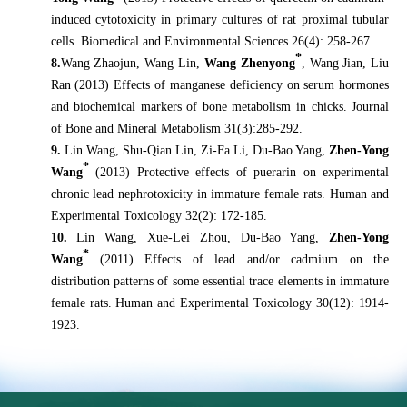
induced cytotoxicity in primary cultures of rat proximal tubular
cells. Biomedical and Environmental Sciences 26(4): 258-267.
*
8.
Wang Zhaojun, Wang Lin,
Wang Zhenyong
, Wang Jian, Liu
Ran (2013) Effects of manganese deficiency on serum hormones
and biochemical markers of bone metabolism in chicks. Journal
of Bone and Mineral Metabolism 31(3):285-292.
9.
Lin Wang, Shu-Qian Lin, Zi-Fa Li, Du-Bao Yang,
Zhen-Yong
*
Wang
(2013) Protective effects of puerarin on experimental
chronic lead nephrotoxicity in immature female rats. Human and
Experimental Toxicology 32(2): 172-185.
10.
Lin Wang, Xue-Lei Zhou, Du-Bao Yang,
Zhen-Yong
*
Wang
(2011) Effects of lead and/or cadmium on the
distribution patterns of some essential trace elements in immature
female rats. Human and Experimental Toxicology 30(12): 1914-
1923.