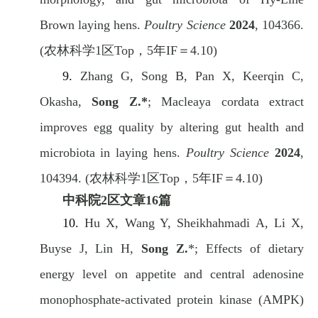
Brown laying hens.
Poultry Science
2024
, 104366.
(
农林科学
1
区
Top
，
5
年
IF
＝
4.10)
9.
Zhang G, Song B, Pan X, Keerqin C,
Okasha,
Song Z.*
;
Macleaya cordata extract
improves egg quality by altering gut health and
microbiota in laying hens.
Poultry Science
2024
,
104394. (
农林科学
1
区
Top
，
5
年
IF
＝
4.10)
中科院
2
区文章
16
篇
10.
Hu X, Wang Y, Sheikhahmadi A, Li X,
Buyse J, Lin H,
Song Z.
*; Effects of dietary
energy level on appetite and central adenosine
monophosphate-activated protein kinase (AMPK)