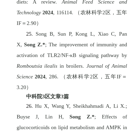
diets: A review.
Animal Feed Science and
Technology
2024
, 116114.
（农林科学
2
区，五年
IF
＝
2.90
）
25.
Song B, Sun P, Kong L, Xiao C, Pan
X,
Song Z.*
; The improvement of immunity and
activation of TLR2/NF-κB signaling pathway by
Romboutsia ilealis
in broilers.
Journal of Animal
Science
2024
, 286.
（农林科学
2
区，五年
IF
＝
3.20
）
中科院
3
区文章
3
篇
26.
Hu X, Wang Y, Sheikhahmadi A, Li X.;
Buyse J, Lin H,
Song Z.*
; Effects of
glucocorticoids on lipid metabolism and AMPK in