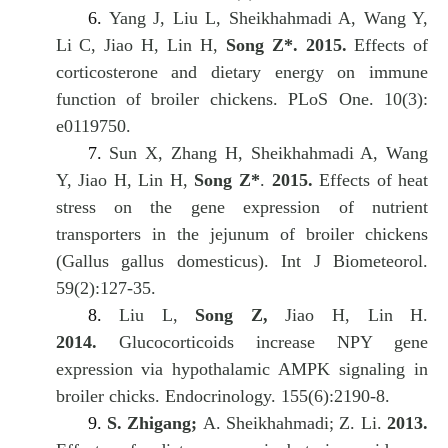
6.
Yang J, Liu L, Sheikhahmadi A, Wang Y,
Li C, Jiao H, Lin H,
Song Z*.
2015.
Effects of
corticosterone and dietary energy on immune
function of broiler chickens. PLoS One. 10(3):
e0119750.
7.
Sun X, Zhang H, Sheikhahmadi A, Wang
Y, Jiao H, Lin H,
Song Z*
.
2015.
Effects of heat
stress on the gene expression of nutrient
transporters in the jejunum of broiler chickens
(Gallus gallus domesticus). Int J Biometeorol.
59(2):127-35.
8.
Liu L,
Song Z,
Jiao H, Lin H.
2014.
Glucocorticoids increase NPY gene
expression via hypothalamic AMPK signaling in
broiler chicks. Endocrinology. 155(6):2190-8.
9.
S. Zhigang;
A. Sheikhahmadi; Z. Li.
2013.