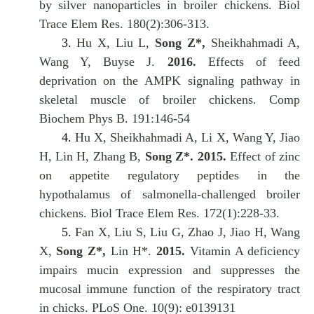
by silver nanoparticles in broiler chickens. Biol
Trace Elem Res. 180(2):306-313.
3.
Hu X, Liu L,
Song Z*,
Sheikhahmadi A,
Wang Y, Buyse J.
2016.
Effects of feed
deprivation on the AMPK signaling pathway in
skeletal muscle of broiler chickens. Comp
Biochem Phys B. 191:146-54
4.
Hu X, Sheikhahmadi A, Li X, Wang Y, Jiao
H, Lin H, Zhang B,
Song Z*.
2015.
Effect of zinc
on appetite regulatory peptides in the
hypothalamus of salmonella-challenged broiler
chickens. Biol Trace Elem Res. 172(1):228-33.
5.
Fan X, Liu S, Liu G, Zhao J, Jiao H, Wang
X,
Song Z*,
Lin H*.
2015.
Vitamin A deficiency
impairs mucin expression and suppresses the
mucosal immune function of the respiratory tract
in chicks. PLoS One. 10(9): e0139131