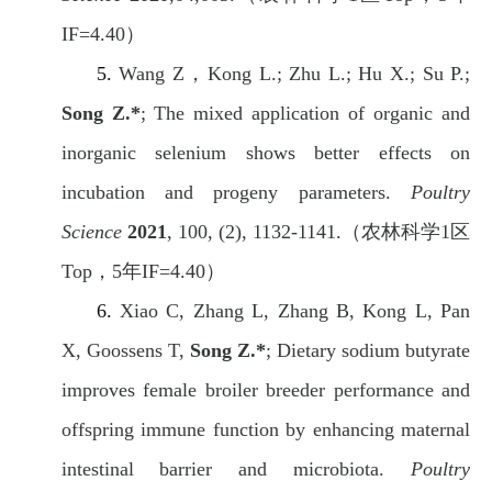
IF=4.40
）
5.
Wang Z
，
Kong L.; Zhu L.; Hu X.; Su P.;
Song Z.*
; The mixed application of organic and
inorganic selenium shows better effects on
incubation and progeny parameters.
Poultry
Science
2021
, 100, (2), 1132-1141.
（农林科学
1
区
Top
，
5
年
IF=4.40
）
6.
Xiao C, Zhang L, Zhang B, Kong L, Pan
X, Goossens T,
Song Z.*
; Dietary sodium butyrate
improves female broiler breeder performance and
offspring immune function by enhancing maternal
intestinal barrier and microbiota.
Poultry