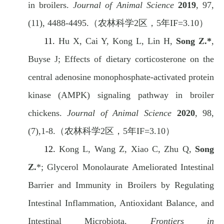
in broilers.
Journal of Animal Science
2019
, 97,
(11), 4488-4495.
（农林科学
2
区，
5
年
IF=3.10
）
11.
Hu X, Cai Y, Kong L, Lin H,
Song Z.*
,
Buyse J; Effects of dietary corticosterone on the
central adenosine monophosphate-activated protein
kinase (AMPK) signaling pathway in broiler
chickens.
Journal of Animal Science
2020
, 98,
(7),1-8.
（农林科学
2
区，
5
年
IF=3.10
）
12.
Kong L, Wang Z, Xiao C, Zhu Q,
Song
Z.
*; Glycerol Monolaurate Ameliorated Intestinal
Barrier and Immunity in Broilers by Regulating
Intestinal Inflammation, Antioxidant Balance, and
Intestinal Microbiota.
Frontiers in