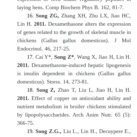
laying hens. Comp Biochem Phys B. 162, 81-7.
16.
Song ZG,
Zhang XH, Zhu LX, Jiao HC,
Lin H.
2011.
Dexamethasone alters the expression
of genes related to the growth of skeletal muscle in
chickens (Gallus gallus domesticus). J Mol
Endocrinol. 46, 217-25.
17.
Cai Y*,
Song Z*
, Wang X, Jiao H, Lin H.
2011.
Dexamethasone-induced hepatic lipogenesis
is insulin dependent in chickens (Gallus gallus
domesticus). Stress. 14, 273-81.
18.
Song Z,
Zhao T, Liu L, Jiao H, Lin H.
2011.
Effect of copper on antioxidant ability and
nutrient metabolism in broiler chickens stimulated
by lipopolysaccharides. Arch Anim Nutr. 65 (5):
366-75.
19.
Song Z.G.,
Liu L., Lin H., Decuypere E.,