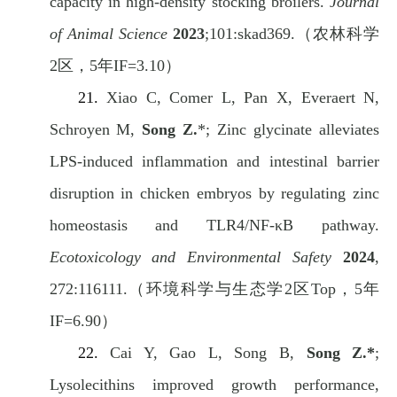
capacity in high-density stocking broilers.
Journal
of Animal Science
2023
;101:skad369.
（农林科学
2
区，
5
年
IF=3.10
）
21.
Xiao C, Comer L, Pan X, Everaert N,
Schroyen M,
Song Z.
*; Zinc glycinate alleviates
LPS-induced inflammation and intestinal barrier
disruption in chicken embryos by regulating zinc
homeostasis and TLR4/NF-κB pathway.
Ecotoxicology and Environmental Safety
2024
,
272:116111.
（环境科学与生态学
2
区
Top
，
5
年
IF=6.90
）
22.
Cai Y, Gao L, Song B,
Song Z.*
;
Lysolecithins improved growth performance,