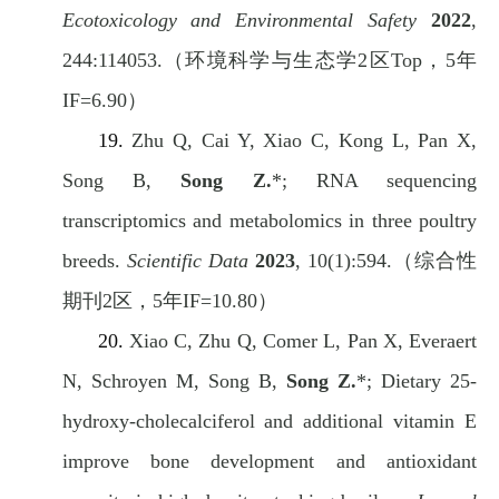
Ecotoxicology and Environmental Safety
2022
,
244:114053.
（环境科学与生态学
2
区
Top
，
5
年
IF=6.90
）
19.
Zhu Q, Cai Y, Xiao C, Kong L, Pan X,
Song B,
Song Z.
*; RNA sequencing
transcriptomics and metabolomics in three poultry
breeds.
Scientific Data
2023
, 10(1):594.
（综合性
期刊
2
区，
5
年
IF=10.80
）
20.
Xiao C, Zhu Q, Comer L, Pan X, Everaert
N, Schroyen M, Song B,
Song Z.
*; Dietary 25-
hydroxy-cholecalciferol and additional vitamin E
improve bone development and antioxidant