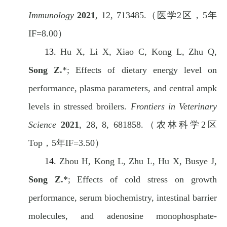
Immunology
2021
, 12, 713485.
（医学
2
区，
5
年
IF=8.00
）
13.
Hu X, Li X, Xiao C, Kong L, Zhu Q,
Song Z.
*; Effects of dietary energy level on
performance, plasma parameters, and central ampk
levels in stressed broilers.
Frontiers in Veterinary
Science
2021
, 28, 8, 681858.
（农林科学
2
区
Top
，
5
年
IF=3.50
）
14.
Zhou H, Kong L, Zhu L, Hu X, Busye J,
Song Z.
*; Effects of cold stress on growth
performance, serum biochemistry, intestinal barrier
molecules, and adenosine monophosphate-