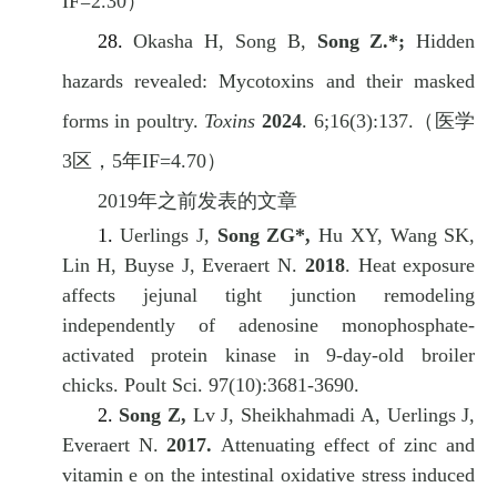
IF=2.30
）
28.
Okasha H, Song B,
Song Z.*;
Hidden
hazards revealed: Mycotoxins and their masked
forms in poultry.
Toxins
2024
.
6;16(3):137.
（医学
3
区，
5
年
IF=4.70
）
2019
年之前发表的文章
1.
Uerlings J,
Song ZG*,
Hu XY, Wang SK,
Lin H, Buyse J, Everaert N.
2018
.
Heat exposure
affects jejunal tight junction remodeling
independently of adenosine monophosphate-
activated protein kinase in 9-day-old broiler
chicks.
Poult Sci. 97(10):3681-3690.
2.
Song Z,
Lv J, Sheikhahmadi A, Uerlings J,
Everaert N.
2017.
Attenuating effect of zinc and
vitamin e on the intestinal oxidative stress induced