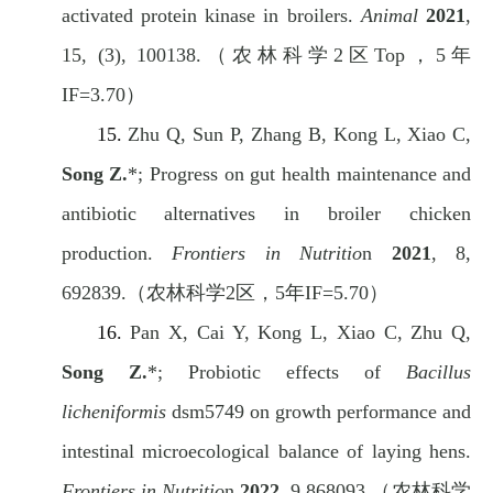
activated protein kinase in broilers.
Animal
2021
,
15, (3), 100138.
（农林科学
2
区
Top
，
5
年
IF=3.70
）
15.
Zhu Q, Sun P, Zhang B, Kong L, Xiao C,
Song Z.
*; Progress on gut health maintenance and
antibiotic alternatives in broiler chicken
production.
Frontiers in Nutritio
n
2021
, 8,
692839.
（农林科学
2
区，
5
年
IF=5.70
）
16.
Pan X, Cai Y, Kong L, Xiao C, Zhu Q,
Song Z.
*; Probiotic effects of
Bacillus
licheniformis
dsm5749 on growth performance and
intestinal microecological balance of laying hens.
Frontiers in Nutritio
n
2022
, 9,868093.
（农林科学