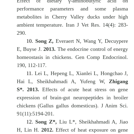
Effect of dietary γ-aminobutyric acid on
performance parameters and some plasma
metabolites in Cherry Valley ducks under high
ambient temperature. Iran J Vet Res. 14(4): 283-
290.
10.
Song Z,
Everaert N, Wang Y, Decuypere
E, Buyse J.
2013.
The endocrine control of energy
homeostasis in chickens. Gen Comp Endocrinol.
190, 112-117.
11.
Lei L, Hepeng L, Xianlei L, Hongchao J,
Hai L, Sheikhahmadi A, Yufeng W,
Zhigang
S*.
2013.
Effects of acute heat stress on gene
expression of brain-gut neuropeptides in broiler
chickens (Gallus gallus domesticus). J Anim Sci.
91(11):5194-201.
12.
Song Z*,
Liu L*, Sheikhahmadi A, Jiao
H, Lin H.
2012.
Effect of heat exposure on gene