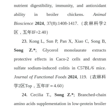
nutrient digestibility, immunity, and antioxidant
ability in broiler chickens.
Animal
Bioscience
2024
,
37(8):1408-1417.
（农林科学
2
区，五年
IF=2.40
）
23.
Kong L, Sun P, Pan X, Xiao C, Song B,
Song Z.*
; Glycerol monolaurate extracts
protective effects in Caco-2 cells and dextran
sulfate sodium-induced colitis in C57BL/6 mice.
Journal of Functional Foods
2024
, 119.
（农林科
学
2
区
Top
，五年
IF
＝
4.60
）
24.
Cecilia T.,
Song Z.*
; Branched-chain
amino acids supplementation in low-protein broiler