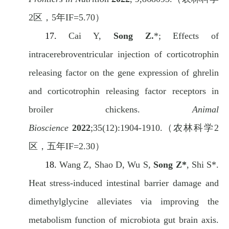
2
区，
5
年
IF=5.70
）
17.
Cai Y,
Song Z.
*; Effects of
intracerebroventricular injection of corticotrophin
releasing factor on the gene expression of ghrelin
and corticotrophin releasing factor receptors in
broiler chickens.
Animal
Bioscience
2022
;35(12):1904-1910.
（农林科学
2
区，五年
IF=2.30
）
18.
Wang Z, Shao D, Wu S,
Song Z*
, Shi S*.
Heat stress-induced intestinal barrier damage and
dimethylglycine alleviates via improving the
metabolism function of microbiota gut brain axis.