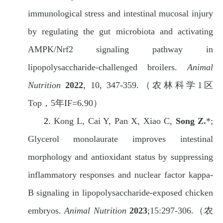
immunological stress and intestinal mucosal injury
by regulating the gut microbiota and activating
AMPK/Nrf2 signaling pathway in
lipopolysaccharide-challenged broilers.
Animal
Nutrition
2022
, 10, 347-359.
（农林科学
1
区
Top
，
5
年
IF=6.90
）
2.
Kong L, Cai Y, Pan X, Xiao C,
Song Z.
*;
Glycerol monolaurate improves intestinal
morphology and antioxidant status by suppressing
inflammatory responses and nuclear factor kappa-
B signaling in lipopolysaccharide-exposed chicken
embryos.
Animal Nutrition
2023
;15:297-306.
（农