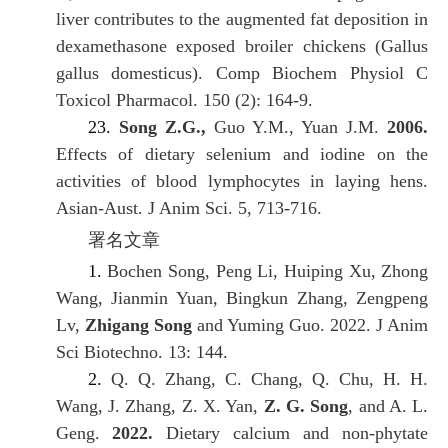
liver contributes to the augmented fat deposition in
dexamethasone exposed broiler chickens (Gallus
gallus domesticus). Comp Biochem Physiol C
Toxicol Pharmacol. 150 (2): 164-9.
23.
Song Z.G.,
Guo Y.M., Yuan J.M.
2006.
Effects of dietary selenium and iodine on the
activities of blood lymphocytes in laying hens.
Asian-Aust. J Anim Sci. 5, 713-716.
署名文章
1.
Bochen Song, Peng Li, Huiping Xu, Zhong
Wang, Jianmin Yuan, Bingkun Zhang, Zengpeng
Lv,
Zhigang Song
and Yuming Guo. 2022. J Anim
Sci Biotechno. 13: 144.
2.
Q. Q. Zhang, C. Chang, Q. Chu, H. H.
Wang, J. Zhang, Z. X. Yan,
Z. G. Song
, and A. L.
Geng.
2022.
Dietary calcium and non-phytate