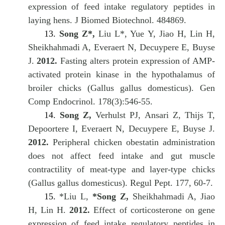
expression of feed intake regulatory peptides in
laying hens. J Biomed Biotechnol. 484869.
13.
Song Z*,
Liu L*, Yue Y, Jiao H, Lin H,
Sheikhahmadi A, Everaert N, Decuypere E, Buyse
J.
2012.
Fasting alters protein expression of AMP-
activated protein kinase in the hypothalamus of
broiler chicks (Gallus gallus domesticus). Gen
Comp Endocrinol. 178(3):546-55.
14.
Song Z,
Verhulst PJ, Ansari Z, Thijs T,
Depoortere I, Everaert N, Decuypere E, Buyse J.
2012.
Peripheral chicken obestatin administration
does not affect feed intake and gut muscle
contractility of meat-type and layer-type chicks
(Gallus gallus domesticus). Regul Pept. 177, 60-7.
15.
*Liu L,
*Song Z,
Sheikhahmadi A, Jiao
H, Lin H.
2012.
Effect of corticosterone on gene
expression of feed intake regulatory peptides in