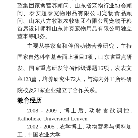
望集团家禽营养顾问、山东省宠物行业协会顾
问、泰安超泰宠物用品有限公司宠物食品顾
问、山东八方牧歌农牧集团有限公司宠物干粮
首席设计师和山东帅克宠物用品有限公司独立
董事等职务。
主要从事家禽和伴侣动物营养研究，主持
国家自然科学基金面上项目
3
项，山东省重点研
发、国家重点研发等省部级课题
16
项，发表文
章
123
篇，培养研究生
72
人，与海内外
11
所科研
院校及
21
家企业建立了合作关系。
教育经历
2008 - 2009 ,
博士后
,
动物食欲调控
,
Katholieke Universiteit Leuven
2002 - 2005 ,
农学博士
,
动物营养与饲料加
工
,
中国农业大学