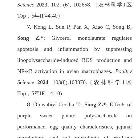
Science
2023
, 102, (6), 102658.
（农林科学
1
区
Top
，
5
年
IF=4.40
）
7.
Kong L, Sun P, Pan X, Xiao C, Song B,
Song Z.*
; Glycerol monolaurate regulates
apoptosis and inflammation by suppressing
lipopolysaccharide-induced ROS production and
NF-κB activation in avian macrophages.
Poultry
Science
2024
, 103(8):103870. (
农林科学
1
区
Top
，
5
年
IF
＝
4.10)
8.
Oluwabiyi Cecilia T.,
Song Z.*
;
Effects of
purple sweet potato polysaccharide on
performance, egg quality characteristics, jejunal
morphology, and gut microbiota of Hy-Line