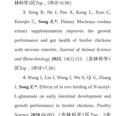
林科学
1
区
Top
，
5
年
IF=6.90
）
3.
Song B, He J, Pan X, Kong L, Xiao C,
Keerqin C,
Song Z.*
; Dietary Macleaya cordata
extract supplementation improves the growth
performance and gut health of broiler chickens
with necrotic enteritis.
Journal of Animal Science
and Biotechnology
2023
, 14(1):113.
（农林科学
1
区
Top
，
5
年
IF=7.30
）
4.
Wang J, Lin J, Wang J, Wu S, Qi G, Zhang
J,
Song Z.*
;
Effects of in ovo feeding of N-acetyl-
L-glutamate on early intestinal development and
growth performance in broiler chickens.
Poultry
Science
2020
,04,003.
（农林科学
1
区
Top
，
5
年