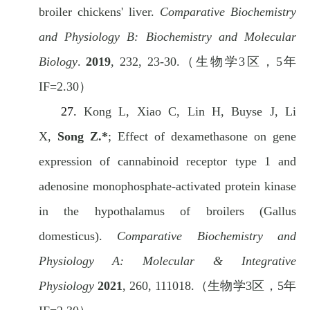
broiler chickens' liver.
Comparative Biochemistry
and Physiology B: Biochemistry and Molecular
Biology
.
2019
, 232, 23-30.
（生物学
3
区，
5
年
IF=2.30
）
27.
Kong L, Xiao C, Lin H, Buyse J, Li
X,
Song Z.*
; Effect of dexamethasone on gene
expression of cannabinoid receptor type 1 and
adenosine monophosphate-activated protein kinase
in the hypothalamus of broilers (Gallus
domesticus).
Comparative Biochemistry and
Physiology A: Molecular & Integrative
Physiology
2021
, 260, 111018.
（生物学
3
区，
5
年