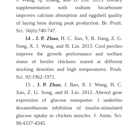
supplementation with sodium bicarbonate
improves calcium absorption and eggshell quality
of laying hens during peak production. Br. Poult.
Sci. 56(6):740-747.
14．
J. P. Zhao
, H. C. Jiao, Y. B. Jiang, Z. G.
Song, X. J. Wang, and H. Lin. 2013. Cool perches
improve the growth performance and welfare
status of broiler chickens reared at different
stocking densities and high temperatures. Poult.
Sci. 92:1962-1971.
15．
J. P. Zhao
, J. Bao, X. J. Wang, H. C.
Jiao, Z. G. Song, and H. Lin. 2012. Altered gene
expression of
glucose transporter 1
underlies
dexamethasone inhibition of insulin-stimulated
glucose uptake in chicken muscles. J. Anim. Sci.
90:4337-4345.