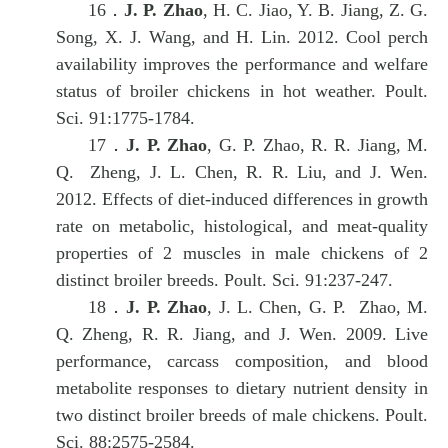
16．
J. P. Zhao
, H. C. Jiao, Y. B. Jiang, Z. G.
Song, X. J. Wang, and H. Lin. 2012. Cool perch
availability improves the performance and welfare
status of broiler chickens in hot weather. Poult.
Sci. 91:1775-1784.
17．
J. P. Zhao
, G. P. Zhao, R. R. Jiang, M.
Q. Zheng, J. L. Chen, R. R. Liu, and J. Wen.
2012. Effects of diet-induced differences in growth
rate on metabolic, histological, and meat-quality
properties of 2 muscles in male chickens of 2
distinct broiler breeds. Poult. Sci. 91:237-247.
18．
J. P. Zhao
, J. L. Chen, G. P.
Zhao, M.
Q. Zheng, R. R. Jiang, and J. Wen. 2009. Live
performance, carcass composition, and blood
metabolite responses to dietary nutrient density in
two distinct broiler breeds of male chickens. Poult.
Sci. 88:2575-2584.