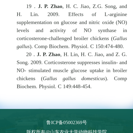
19．
J. P. Zhao
, H. C. Jiao, Z.G. Song, and
H. Lin. 2009. Effects of L-arginine
supplementation on glucose and nitric oxide (NO)
levels and activity of NO synthase in
corticosterone-challenged broiler chickens (
Gallus
gallus
).
Comp Biochem. Physiol. C 150:474-480.
20．
J. P. Zhao
, H. Lin, H. C. Jiao, and Z. G.
Song. 2009. Corticosterone suppresses insulin- and
NO- stimulated muscle glucose uptake in broiler
chickens (
Gallus gallus domesticus
). Comp
Biochem. Physiol. C 149:448-454.
鲁ICP备05002369号
版权所有@山东农业大学动物科技学院