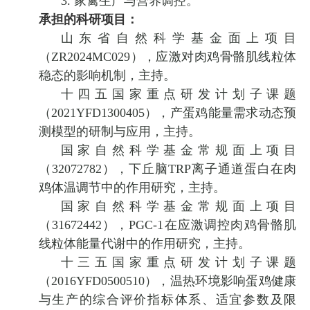
3
.
家禽生产与营养调控。
承担的科研项目：
山东省自然科学基金面上项目
（
ZR2024MC029
），应激对肉鸡骨骼肌线粒体
稳态的影响机制，主持。
十四五国家重点研发计划子课题
（
2021YFD1300405
），产蛋鸡能量需求动态预
测模型的研制与应用，主持。
国家自然科学基金常规面上项目
（
32072782
），下丘脑
TRP
离子通道蛋白在肉
鸡体温调节中的作用研究，主持。
国家自然科学基金常规面上项目
（
31672442
），
PGC-1
在应激调控肉鸡骨骼肌
线粒体能量代谢中的作用研究，主持。
十三五国家重点研发计划子课题
（
2016YFD0500510
），
温热环境影响蛋鸡健康
与生产的综合评价指标体系、适宜参数及限