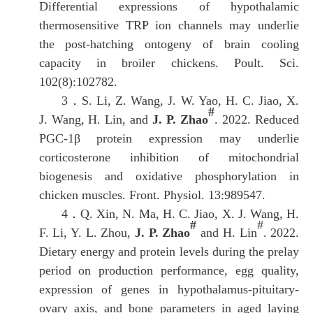
Differential expressions of hypothalamic
thermosensitive TRP ion channels may underlie
the post-hatching ontogeny of brain cooling
capacity in broiler chickens. Poult. Sci.
102(8):102782.
3．
S. Li, Z. Wang, J. W. Yao, H. C. Jiao, X.
#
J. Wang, H. Lin, and
J. P. Zhao
. 2022. Reduced
PGC-1β protein expression may underlie
corticosterone inhibition of mitochondrial
biogenesis and oxidative phosphorylation in
chicken muscles. Front. Physiol. 13:989547.
4．
Q. Xin, N. Ma, H. C. Jiao, X. J. Wang, H.
#
#
F. Li, Y. L. Zhou,
J. P. Zhao
and H. Lin
. 2022.
Dietary energy and protein levels during the prelay
period on production performance, egg quality,
expression of genes in hypothalamus-pituitary-
ovary axis, and bone parameters in aged laying