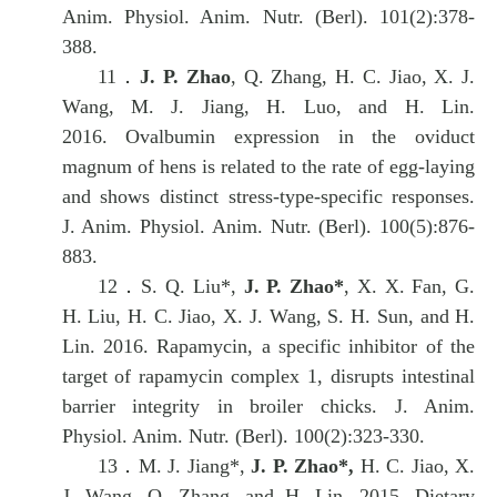
Anim. Physiol. Anim. Nutr. (Berl). 101(2):378-
388.
11．
J. P. Zhao
, Q. Zhang, H. C. Jiao, X. J.
Wang, M. J. Jiang, H. Luo, and H. Lin.
2016. Ovalbumin expression in the oviduct
magnum of hens is related to the rate of egg-laying
and shows distinct stress-type-specific responses.
J. Anim. Physiol. Anim. Nutr. (Berl). 100(5):876-
883.
12．
S. Q. Liu*,
J. P. Zhao*
, X. X. Fan, G.
H. Liu, H. C. Jiao, X. J. Wang, S. H. Sun, and H.
Lin. 2016. Rapamycin, a specific inhibitor of the
target of rapamycin complex 1, disrupts intestinal
barrier integrity in broiler chicks. J. Anim.
Physiol. Anim. Nutr. (Berl). 100(2):323-330.
13．
M. J. Jiang*,
J. P. Zhao*,
H. C. Jiao, X.
J. Wang, Q. Zhang, and H. Lin. 2015. Dietary