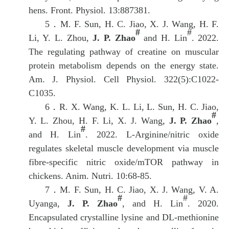
hens. Front. Physiol. 13:887381.
5．
M. F. Sun, H. C. Jiao, X. J. Wang, H. F.
#
#
Li, Y. L. Zhou,
J. P. Zhao
and H. Lin
. 2022.
The regulating pathway of creatine on muscular
protein metabolism depends on the energy state.
Am. J. Physiol. Cell Physiol.
322(5):C1022-
C1035.
6．
R. X. Wang, K. L. Li, L. Sun, H. C. Jiao,
#
Y. L. Zhou, H. F. Li, X. J. Wang,
J. P. Zhao
,
#
and
H. Lin
. 2022. L-Arginine/nitric oxide
regulates skeletal muscle development via muscle
fibre-specific nitric oxide/mTOR pathway in
chickens. Anim. Nutri. 10:68-85.
7．
M. F. Sun, H. C. Jiao, X. J. Wang, V. A.
#
#
Uyanga,
J. P. Zhao
, and
H. Lin
. 2020.
Encapsulated crystalline lysine and DL-methionine