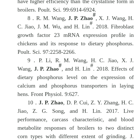
have higher efficiency than the crystalline form in
broilers.
Poult. Sci. 99:6914-6924.
#
8．
R. M. Wang,
J. P. Zhao
, X. J. Wang, H.
#
C. Jiao, J. M. Wu, and
H. Lin
. 2018. Fibroblast
growth factor 23 mRNA expression proﬁle in
chickens and its response to dietary phosphorus.
Poult. Sci. 97:2258-2266.
9．
P. Li, R. M. Wang, H. C. Jiao, X. J.
#
#
Wang,
J. P. Zhao
, and
H. Lin
. 2018.
Effects of
dietary phosphorus level on the expression of
calcium and phosphorus transporters in laying
hens. Front Physiol. 9:627.
10．
J. P. Zhao
, D. P. Cui, Z. Y. Zhang, H. C.
Jiao, Z. G. Song, and H. Lin. 2017. Live
performance, carcass
characteristic
, and blood
metabolite responses of broilers to two distinct
corn types with different extent of grinding.
J.