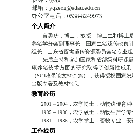
邮箱：yqzeng@sdau.edu.cn
办公室电话：
0538-8249973
个人简介
曾勇庆，博士，教授，博士生和博士
养猪学分会副理事长，国家生猪遗传改良
组长，山东省畜禽遗传资源委员会猪专业
先后主持和参加国家和省部级科研课
康养猪技术方面的研究取得了创新性成果
（
SCI
收录论文
50
余篇）；获得授权国家发
出版专著及教材
9
部。
教育经历
2001
－
2004
，农学博士，动物遗传育种
1985
－
1988
，农学硕士，动物生产学专
1981
－
1985
，农学学士，畜牧专业，安
工作经历