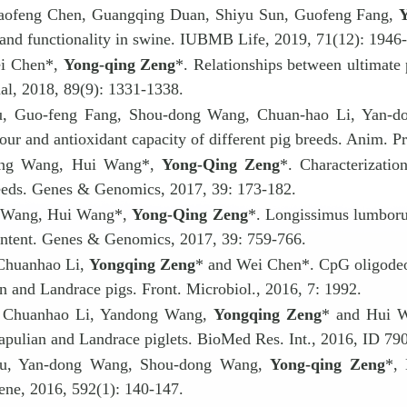
iaofeng Chen, Guangqing Duan, Shiyu Sun, Guofeng Fang,
l and functionality in swine. IUBMB Life, 2019, 71(12): 1946
ei Chen*,
Yong-qing Zeng
*. Relationships between ultimate
nal, 2018, 89(9): 1331-1338.
u, Guo-feng Fang, Shou-dong Wang, Chuan-hao Li, Yan
ur and antioxidant capacity of different pig breeds. Anim. Pr
ong Wang, Hui Wang*,
Yong-Qing Zeng
*. Characterizati
reeds. Genes & Genomics, 2017, 39: 173-182.
g Wang, Hui Wang*,
Yong-Qing Zeng
*. Longissimus lumboru
 content. Genes & Genomics, 2017, 39: 759-766.
Chuanhao Li,
Yongqing Zeng
* and Wei Chen*. CpG oligodeox
n and Landrace pigs. Front. Microbiol., 2016, 7: 1992.
, Chuanhao Li, Yandong Wang,
Yongqing Zeng
* and Hui W
apulian and Landrace piglets. BioMed Res. Int., 2016, ID 79
 Hu, Yan-dong Wang, Shou-dong Wang,
Yong-qing Zeng
*,
 Gene, 2016, 592(1): 140-147.