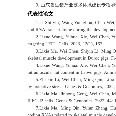
3.
山东省生猪产业技术体系建设专项
-
代表性论文
1
.
Li Shi-yin, Wang Yun-zhou, Chen Wei,
and RNA transcriptome during the developmen
2
.
Lixue Wang, Yuhuai Xie, Wei Chen, Y
targeting LEF1. Cells, 2023, 12(1), 167.
3
.
Lixia Ma, Wei Chen, Shiyin Li, Ming 
skeletal muscle development in Duroc pigs. Fr
4
.
Lixue Wang, Yuhuai Xie, Wei Chen, Y
intramuscular fat content in Laiwu pigs. Anima
5
.
Zhi-xin Li, Wei Chen, Ming Qin, Li-x
by oxidative stress. Genes & Genomics, 2022,
6
.
Lixia Ma, Jinhong Geng, Wei Chen, 
IPEC-J2 cells. Genes & Genomics, 2022, 44: 
7
.
Lixia Ma, Ming Qin, Yulun Zhang, Hu
coding RNAs related to skeletal muscle devel