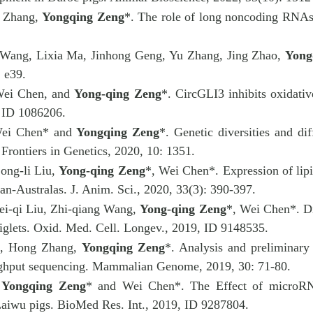
u Zhang
,
Yongqing Zeng
*. The role of long noncoding RNAs 
 Wang, Lixia Ma, Jinhong Geng, Yu Zhang, Jing Zhao,
Yong
: e39.
Wei Chen, and
Yong-qing Zeng
*. CircGLI3 inhibits oxidat
, ID 1086206.
Wei Chen* and
Yongqing Zeng
*. Genetic diversities and di
Frontiers in Genetics, 2020, 10: 1351.
ong-li Liu,
Yong-qing Zeng
*, Wei Chen*. Expression of lip
ian-Australas. J. Anim. Sci., 2020, 33(3): 390-397.
ei-qi Liu, Zhi-qiang Wang,
Yong-qing Zeng
*, Wei Chen*. Di
iglets. Oxid. Med. Cell. Longev., 2019, ID 9148535.
n, Hong Zhang,
Yongqing Zeng
*. Analysis and preliminary
roughput sequencing. Mammalian Genome, 2019, 30: 71-80.
,
Yongqing Zeng
* and Wei Chen*. The Effect of microRNA
 Laiwu pigs. BioMed Res. Int., 2019, ID 9287804.