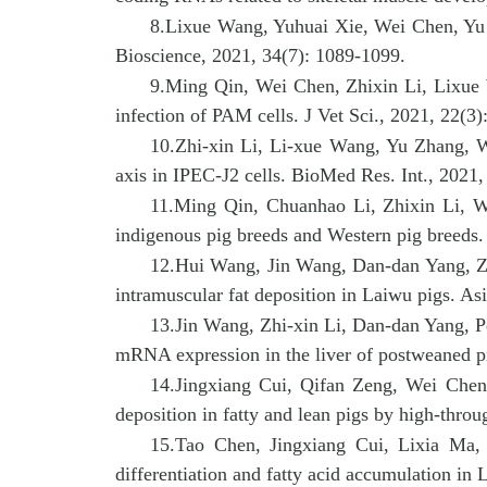
8
.
Lixue Wang, Yuhuai Xie, Wei Chen, Y
Bioscience, 2021, 34(7): 1089-1099.
9
.
Ming Qin, Wei Chen, Zhixin Li, Lixue
infection of PAM cells. J Vet Sci., 2021, 22(3)
10
.
Zhi-xin Li, Li-xue Wang, Yu Zhang, 
axis in IPEC-J2 cells. BioMed Res. Int., 2021
11
.
Ming Qin, Chuanhao Li, Zhixin Li, 
indigenous pig breeds and Western pig breeds. 
12
.
Hui Wang, Jin Wang, Dan-dan Yang, Z
intramuscular fat deposition in Laiwu pigs. As
13
.
Jin Wang, Zhi-xin Li, Dan-dan Yang, P
mRNA expression in the liver of postweaned p
14
.
Jingxiang Cui, Qifan Zeng, Wei Che
deposition in fatty and lean pigs by high-th
15
.
Tao Chen, Jingxiang Cui, Lixia Ma
differentiation and fatty acid accumulation in