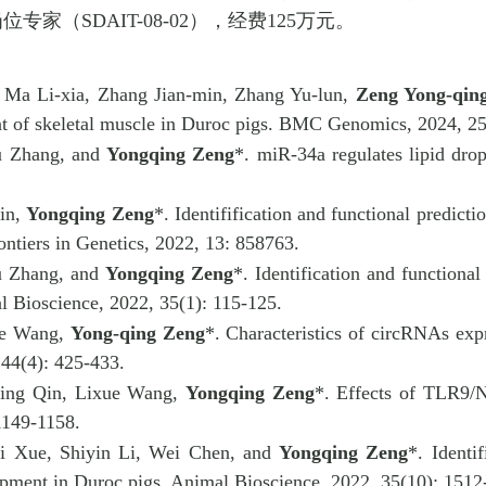
岗位专家（
SDAIT-08-02
），经费
125
万元。
 Ma Li-xia, Zhang Jian-min, Zhang Yu-lun,
Zeng Yong-qin
t of skeletal muscle in Duroc pigs. BMC Genomics, 2024, 25
u Zhang, and
Yongqing Zeng
*. miR-34a regulates lipid dro
Qin,
Yongqing Zeng
*. Identifification and functional predicti
ontiers in Genetics, 2022, 13: 858763.
u Zhang, and
Yongqing Zeng
*. Identification and functiona
l Bioscience, 2022, 35(1): 115-125.
ue Wang,
Yong-qing Zeng
*. Characteristics of circRNAs expr
 44(4): 425-433.
Ming Qin, Lixue Wang,
Yongqing Zeng
*. Effects of TLR9/N
1149-1158.
i Xue, Shiyin Li, Wei Chen, and
Yongqing Zeng
*. Identi
opment in Duroc pigs. Animal Bioscience, 2022, 35(10): 1512