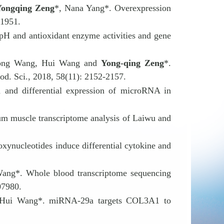
Yongqing Zeng
*, Nana Yang*. Overexpression
-1951.
 pH and antioxidant enzyme activities and gene
-dong Wang, Hui Wang and
Yong-qing Zeng
*.
od. Sci., 2018, 58(11): 2152-2157.
on and differential expression of microRNA in
m muscle transcriptome analysis of Laiwu and
ynucleotides induce differential cytokine and
ang*. Whole blood transcriptome sequencing
07980.
 Hui Wang*. miRNA-29a targets COL3A1 to