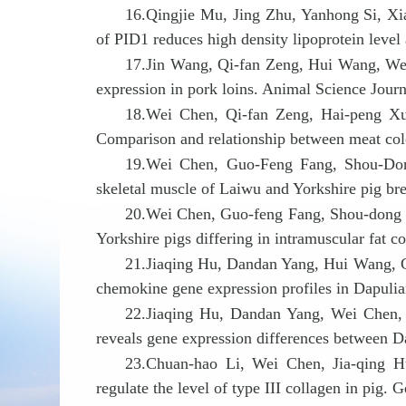
16
.
Qingjie Mu, Jing Zhu, Yanhong Si, X
of PID1 reduces high density lipoprotein leve
17
.
Jin Wang, Qi-fan Zeng, Hui Wang, W
expression in pork loins. Animal Science Jour
18
.
Wei Chen, Qi-fan Zeng, Hai-peng X
Comparison and relationship between meat colo
19
.
Wei Chen, Guo-Feng Fang, Shou-D
skeletal muscle of Laiwu and Yorkshire pig b
20
.
Wei Chen, Guo-feng Fang, Shou-don
Yorkshire pigs differing in intramuscular fat
21
.
Jiaqing Hu, Dandan Yang, Hui Wang, 
chemokine gene expression profiles in Dapulia
22
.
Jiaqing Hu, Dandan Yang, Wei Chen
reveals gene expression differences between D
23
.
Chuan-hao Li, Wei Chen, Jia-qing
regulate the level of type III collagen in pig.