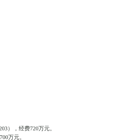
203
），经费
720
万元。
700
万元。