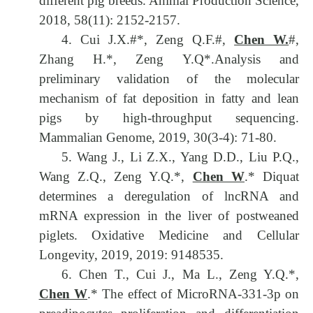
different pig breeds. Animal Production Science,
2018, 58(11): 2152-2157.
4. Cui J.X.#*, Zeng Q.F.#,
Chen W.
#,
Zhang H.*, Zeng Y.Q*.Analysis and
preliminary validation of the molecular
mechanism of fat deposition in fatty and lean
pigs by high-throughput sequencing.
Mammalian Genome, 2019, 30(3-4): 71-80.
5. Wang J., Li Z.X., Yang D.D., Liu P.Q.,
Wang Z.Q., Zeng Y.Q.*,
Chen W
.* Diquat
determines a deregulation of lncRNA and
mRNA expression in the liver of postweaned
piglets. Oxidative Medicine and Cellular
Longevity, 2019, 2019: 9148535.
6. Chen T., Cui J., Ma L., Zeng Y.Q.*,
Chen W
.* The effect of MicroRNA-331-3p on