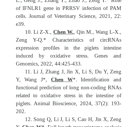
L., Geng J., Zhang Y., Zhao J., Zeng Y.* Role
of IFNLR1 gene in PRRSV infection of PAM
cells. Journal of Veterinary Science, 2021, 22:
e39.
10. Li Z-X.,
Chen W.
, Qin M., Wang L-X.,
Zeng Y-Q.* Characteristics of circRNAs
expression profiles in the piglets intestine
induced by oxidative stress. Genes and
Genomics, 2022, 44:425-433.
11. Li J, Zhang J, Jin X, Li S, Du Y, Zeng
Y, Wang J*,
Chen W
*. Identification and
functional prediction of long non-coding RNAs
related to oxidative stress in the intestine of
piglets. Animal Bioscience, 2024, 37(2): 193-
202.
12. Song Q, Li J, Li S, Cao H, Jin X, Zeng