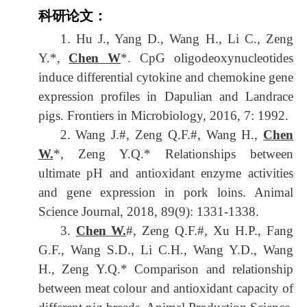
科研论文：
1. Hu J., Yang D., Wang H., Li C., Zeng
Y.*,
Chen W
*. CpG oligodeoxynucleotides
induce differential cytokine and chemokine gene
expression profiles in Dapulian and Landrace
pigs. Frontiers in Microbiology, 2016, 7: 1992.
2. Wang J.#, Zeng Q.F.#, Wang H.,
Chen
W.
*, Zeng Y.Q.* Relationships between
ultimate pH and antioxidant enzyme activities
and gene expression in pork loins. Animal
Science Journal, 2018, 89(9): 1331-1338.
3.
Chen W.
#, Zeng Q.F.#, Xu H.P., Fang
G.F., Wang S.D., Li C.H., Wang Y.D., Wang
H., Zeng Y.Q.* Comparison and relationship
between meat colour and antioxidant capacity of