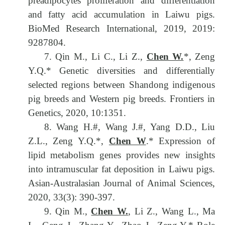
preadipocytes proliferation and differentiation
and fatty acid accumulation in Laiwu pigs.
BioMed Research International, 2019, 2019:
9287804.
7. Qin M., Li C., Li Z.,
Chen W.
*, Zeng
Y.Q.* Genetic diversities and differentially
selected regions between Shandong indigenous
pig breeds and Western pig breeds. Frontiers in
Genetics, 2020, 10:1351.
8. Wang H.#, Wang J.#, Yang D.D., Liu
Z.L., Zeng Y.Q.*,
Chen W
.* Expression of
lipid metabolism genes provides new insights
into intramuscular fat deposition in Laiwu pigs.
Asian-Australasian Journal of Animal Sciences,
2020, 33(3): 390-397.
9. Qin M.,
Chen W.
, Li Z., Wang L., Ma