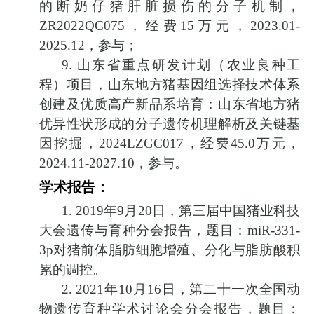
的断奶仔猪肝脏损伤的分子机制，
ZR2022QC075
，经费
15
万元，
2023.01-
2025.12
，参与；
9.
山东省重点研发计划（农业良种工
程）项目，山东地方猪基因组选择技术体系
创建及优质高产新品系培育：山东省地方猪
优异性状形成的分子遗传机理解析及关键基
因挖掘，
2024LZGC017
，经费
45.0
万元，
2024.11-2027.10
，参与。
学术报告：
1. 2019
年
9
月
20
日，第三届中国猪业科技
大会遗传与育种分会报告，题目：
miR-331-
3p
对猪前体脂肪细胞增殖、分化与脂肪酸积
累的调控。
2. 2021
年
10
月
16
日，第二十一次全国动
物遗传育种学术讨论会分会报告，题目：