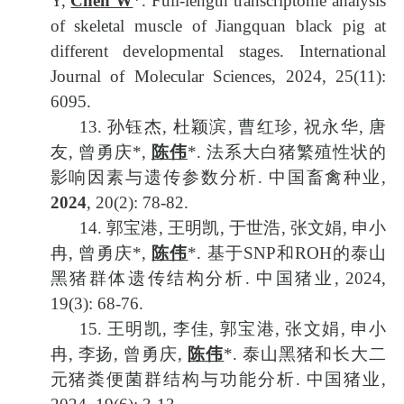
Y,
Chen W
*. Full-length transcriptome analysis
of skeletal muscle of Jiangquan black pig at
different developmental stages. International
Journal of Molecular Sciences, 2024,
25(11):
6095.
13.
孙钰杰
,
杜颖滨
,
曹红珍
,
祝永华
,
唐
友
,
曾勇庆
*,
陈伟
*.
法系大白猪繁殖性状的
影响因素与遗传参数分析
.
中国畜禽种业
,
2024
, 20(2): 78-82.
14.
郭宝港
,
王明凯
,
于世浩
,
张文娟
,
申小
冉
,
曾勇庆
*,
陈伟
*.
基于
SNP
和
ROH
的泰山
黑猪群体遗传结构分析
.
中国猪业
, 2024,
19(3): 68-76.
15.
王明凯
,
李佳
,
郭宝港
,
张文娟
,
申小
冉
,
李扬
,
曾勇庆
,
陈伟
*.
泰山黑猪和长大二
元猪粪便菌群结构与功能分析
.
中国猪业
,