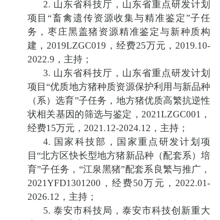
2.
山东省科技厅，山东省重点研发计划
项目
“
畜禽遗传资源收集与精准鉴定
”
子任
务，枣庄黑盖猪资源精准鉴定与新种质构
建，
2019LZGC019
，经费
25
万元，
2019.10-
2022.9
，主持；
3.
山东省科技厅，山东省重点研发计划
项目
“
优质地方猪种质资源保护利用与新品种
（系）选育
”
子任务，地方猪优质高繁抗逆性
状相关基因的筛选与鉴定，
2021LZGC001
，
经费
15
万元，
2021.12-2024.12
，主持；
4.
国家科技部，国家重点研发计划项
目
“
北方区快长型地方猪新品种（配套系）培
育
”
子任务，
“
江泉黑猪
”
配套系良繁与推广，
2021YFD1301200
，经费
50
万元，
2022.01-
2026.12
，主持；
5.
泰安市科技局，泰安市科技创新重大