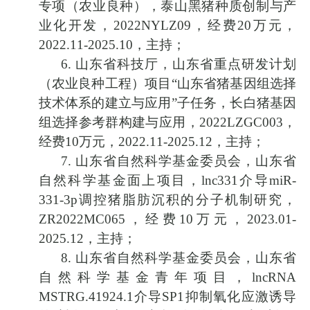
专项（农业良种），泰山黑猪种质创制与产
业化开发，
2022NYLZ09
，经费
20
万元，
2022.11-2025.10
，主持；
6.
山东省科技厅，山东省重点研发计划
（农业良种工程）项目
“
山东省猪基因组选择
技术体系的建立与应用
”
子任务，长白猪基因
组选择参考群构建与应用，
2022LZGC003
，
经费
10
万元，
2022.11-2025.12
，主持；
7.
山东省自然科学基金委员会，山东省
自然科学基金面上项目，
lnc331
介导
miR-
331-3p
调控猪脂肪沉积的分子机制研究，
ZR2022MC065
，经费
10
万元，
2023.01-
2025.12
，主持；
8.
山东省自然科学基金委员会，山东省
自然科学基金青年项目，
lncRNA
MSTRG.41924.1
介导
SP1
抑制氧化应激诱导