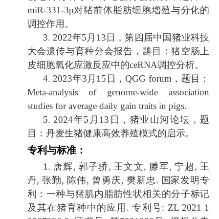
miR-331-3p
对猪前体脂肪细胞增殖与分化的
调控作用。
3. 2022
年
5
月
13
日，第四届中国猪业科技
大会遗传与育种分会报告，题目：猪空肠上
皮细胞氧化应激反应中的
ceRNA
调控分析。
4. 2023
年
3
月
15
日，
QGG forum
，题目：
Meta-analysis of genome-wide association
studies for average daily gain traits in pigs.
5. 2024
年
5
月
13
日，猪业山河论坛，题
目：丹麦生猪健康高效养殖模式的启示。
专利与标准：
1.
唐辉
,
郭子骄
,
王文文
,
滕军
,
宁超
,
王
丹
,
张勤
,
陈伟
,
曾勇庆
,
樊新忠
.
国家发明专
利：一种与猪肌内脂肪性状相关的分子标记
及其在猪育种中的应用
.
专利号
: ZL 2021 1