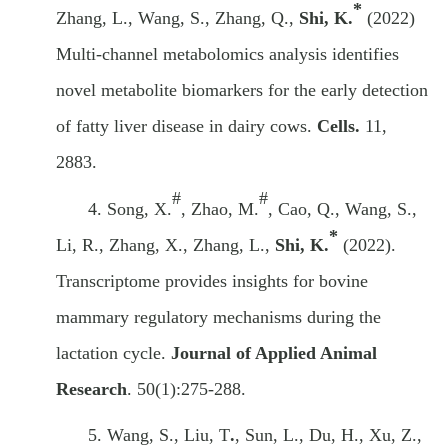
*
Zhang, L., Wang, S., Zhang, Q.,
Shi, K.
(2022)
Multi-channel metabolomics analysis identifies
novel metabolite biomarkers for the early detection
of fatty liver disease in dairy cows.
Cells.
11,
2883.
#
#
4.
Song, X.
, Zh
ao, M.
, Cao, Q., Wang, S.,
*
Li, R., Zhang, X., Zhang, L.,
Shi, K.
(2022)
.
Transcriptome provides insights for bovine
mammary regulatory mechanisms during the
lactation cycle.
Journal of Applied Animal
Research
. 50(1):275-288.
5.
Wang
, S.
,
Liu
, T
.
, Sun
, L.
, Du
, H.
, Xu
, Z.
,