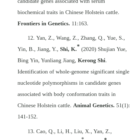
candidate genes associated with serum
biochemical traits in Chinese Holstein
cattle.
Frontiers in Genetics.
11:163.
12.
Yan
, Z.
, Wang,
Z.,
Zhang,
Q
.,
Yue, S.,
*
Yin, B., Jiang, Y.,
Shi, K.
(2020)
S
hujian
Yue
,
B
ing
Yin, Y
unliang
Jiang,
K
erong
Shi
.
Identification of whole-genome significant single
nucleotide polymorphisms in candidate genes
associated with body conformation traits in
Chinese Holstein cattle
.
Animal Genetics.
51(1):
141-152.
13.
Cao
,
Q
.
, Li
,
H
.
, Liu
,
X
.
, Yan
,
Z
.
,
*
*