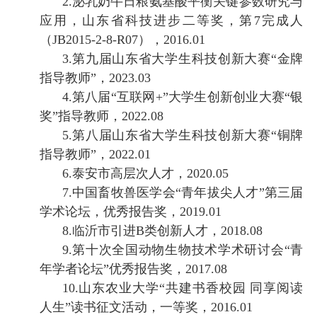
2.
泌乳奶牛日粮氨基酸平衡关键参数研究与
应用，山东省科技进步二等奖，第
7完成人
（JB2015-2-8-R07），2016.01
3.
第九届
山东省大学生科技创新大赛
“金
牌
指导教师
”
，
202
3
.0
3
4.
第八届
“互联网+”大学生创新创业大赛“银
奖”指导教师，2022.08
5.
第八届山东省大学生科技创新大赛
“
铜牌
指导教师
”
，
2022.01
6.
泰安市高层次人才，
2020.05
7.
中国畜牧兽医学会
“青年拔尖人才”第三届
学术论坛，优秀报告奖，2019.01
8.
临沂市引进
B类创新人才，2018.08
9.
第十次全国动物生物技术学术研讨会
“青
年学者论坛”优秀报告奖，2017.08
10.
山东农业大学
“共建书香校园 同享阅读
人生”读书征文活动，一等奖，2016.01