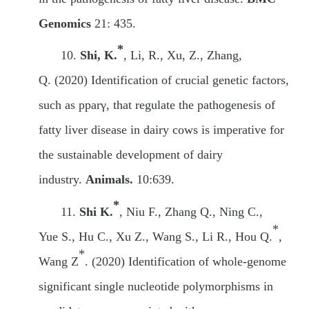
Genomics
21: 435
.
*
10.
Shi
, K.
, Li
, R.
, Xu
, Z.
, Zhang
,
Q.
(
2020
)
Identification of crucial genetic factors,
such as pparγ, that regulate the pathogenesis of
fatty liver disease in dairy cows is imperative for
the sustainable development of dairy
industry.
Animals.
10:639.
*
11.
Shi
K.
, Niu
F.
, Z
hang Q.
, N
ing C.
,
*
Yue
S.
, Hu
C.
, Xu
Z.
, Wang
S.
, Li
R.
, Hou
Q.
,
*
Wang
Z
.
(2020)
Identification of whole-genome
significant single nucleotide polymorphisms in