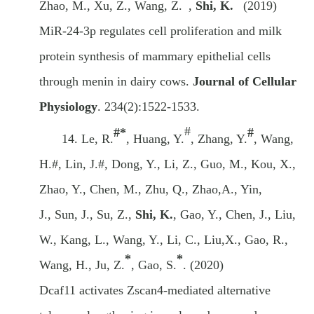
Zhao
,
M
.
, Xu
,
Z
.
, Wang
,
Z
.
,
Shi
,
K
.
(2019)
MiR-24-3p regulates cell proliferation
and milk
protein synthesis of mammary epithelial cells
through menin in dairy cows.
Journal of Cellular
Physiology
.
234(2):1522-1533.
#
#*
#
14.
Le
, R.
,
Huang
, Y.
,
Zhang
, Y.
, Wang
,
H.
#,
Lin
, J.
#,
Dong
, Y.
, Li
, Z.
, Guo
, M.
, Kou
, X.
,
Zhao
, Y.
, Chen
, M.
, Zhu
, Q.
, Zhao
,A.
, Yin
,
J.,
Sun
, J.
, Su
, Z.
,
Shi
, K.
, Gao
, Y.
, Chen
, J.
, Liu
,
W.
, Kang
, L.
, Wang
, Y.
, Li
, C.
, Liu
,X.
, Gao
, R.
,
*
*
Wang
, H.
, Ju
, Z.
, Gao
, S.
.
(2020)
Dcaf11 activates Zscan4-mediated alternative