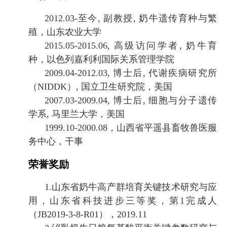
2012.
0
3-至今,
副教授
,
奶牛遗传育种与繁
殖，
山东农业大学
2015.
0
5-2015.
0
6, 高级访问学者,
奶牛育
种
，以色列嘉利利国际关系管理学院
2009.
0
4
-20
12.
0
3
, 博士后,
代谢疾病
研究所
（
NIDDK）
,
国立卫生研究院，美国
2007.
0
3-2009.
0
4, 博士后, 细胞与分子遗传
学系
, 马里兰
大学，
美国
1999.10-2000.08，山西省平遥县畜牧兽医服
务中心，干事
荣誉奖励
1.
山东省奶牛高产群培育关键技术研究与应
用，山东省科技进步三等奖，第
1完成人
（JB2019-3-8-R01），2019.11