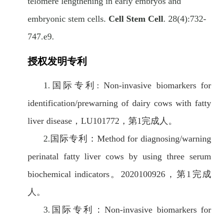
telomere lengthening in early embryos and
embryonic stem cells.
Cell Stem Cell
. 28(4):732-
747.e9.
授权发明专利
1.
国际专利: Non-invasive biomarkers for
identification/prewarning of dairy cows with fatty
liver disease，LU101772，第1完成人。
2.
国际专利：
Method for diagnosing/warning
perinatal fatty liver cows by using three serum
biochemical indicators。2020100926，第1完成
人。
3.
国际专利：
Non-invasive biomarkers for