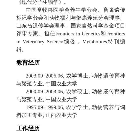
《现代分子生物学》。
中国畜牧兽医学会养牛学分会、畜禽遗传
标记学分会和动物福利与健康养殖分会理事、
山东省遗传学会理事。国家自然科学基金项目
评审专家。担任
Frontiers in Genetics和Frontiers
in Veterinary Science编委，
Metabolites特刊编
辑
。
教育经历
2003.
0
9
–
2006
.
0
6
, 农学博士, 动物遗传育种
与繁殖专业, 中国农业大学
2000
.
0
9
–
2003
.
0
6
, 农学硕士, 动物遗传育种
与繁殖专业, 中国农业大学
1995
.
0
9
–
1999
.
0
6
, 农学学士, 动物营养与饲
料加工专业, 山西农业大学
工作经历