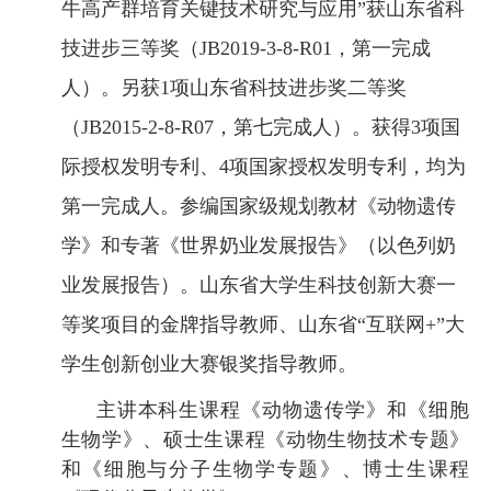
牛高产群培育关键技术研究与应用
”
获山东省科
技进步三等奖
（
JB2019-3-8-R01，
第一完成
人
）。
另获
1项山东省科技进步奖二等奖
（JB2015-2-8-R07，第七完成人）
。
获得
3项国
际授权
发明
专利、
4
项国家
授权
发明专利
，
均为
第
一
完成人。参编国家级规划教材《动物遗传
学》和专著《世界奶业发展报告》
（
以色列奶
业发展报告）
。山东省大学生科技创新大赛
一
等奖项目的金牌指导教师、
山东省
“互联网+”大
学生创新创业大赛银奖指导教师。
主讲本科生课程《动物遗传学》
和
《细胞
生物学》
、
硕士生课程《动物生物技术专题》
和
《
细胞与分子生物学专题》
、博士生课程