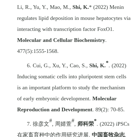
Li
, R.
, Yu
, Y.
, Mao
, M.
,
Shi
, K.
*
(2022)
Menin
regulates lipid deposition in mouse hepatocytes via
interacting with transcription factor FoxO1.
Molecular and Cellular Biochemistry
.
477(5):1555-1568.
*
6.
Cui, G., Xu, Y., Cao, S.,
Shi, K.
. (2022)
Inducing somatic cells into pluripotent stem cells
is an important platform to study the mechanism
of early embryonic development.
Mol
ecular
R
eprod
uction and
Dev
elopment
. 89(2): 70-85.
#
#
*
7.
徐彦文
,
周
婧萱
,
师科荣
.
(2022)
iPSCs
在家畜育种
中
的
作用
研究进展
.
中国畜牧杂志
.