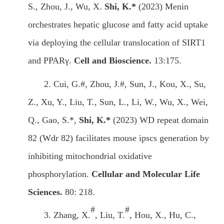
S., Zhou, J., Wu, X.
Shi, K.
*
(2023) Menin
orchestrates hepatic glucose and fatty acid uptake
via deploying the cellular translocation of SIRT1
and PPARγ.
Cell and Bioscience.
13:175.
2.
Cui, G.#, Zhou, J.#, Sun, J., Kou, X., Su,
Z., Xu, Y., Liu, T., Sun, L., Li, W., Wu, X., Wei,
Q., Gao, S.*,
Shi, K.*
(2023) WD repeat domain
82 (Wdr 82) facilitates mouse ipscs generation by
inhibiting mitochondrial oxidative
phosphorylation.
Cellular and Molecular Life
Sciences.
80: 218.
#
#
3.
Zhang, X.
, Liu, T.
, Hou, X., Hu, C.,