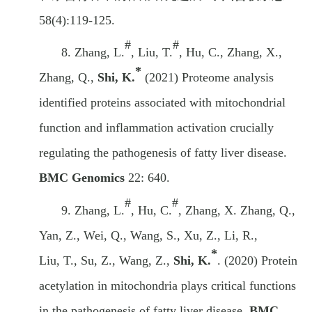
58(4):119-125.
#
#
8.
Zhang
, L.
, Liu
, T.
, Hu
, C.
, Zhang
, X.
,
*
Zhang
, Q.
,
Shi
, K.
(
2021
)
Proteome analysis
identified proteins associated with mitochondrial
function and inflammation activation crucially
regulating the pathogenesis of fatty liver disease.
BMC Genomics
22: 640.
#
#
9.
Zhang
,
L
.
,
Hu
,
C
.
, Zhang
,
X
.
Zhang
, Q.
,
Yan
,
Z
.
, Wei
,
Q
.
, Wang
,
S
.
, Xu
,
Z
.
, Li
,
R
.
,
*
Liu
,
T
.
, Su
,
Z
.
, Wang
,
Z
.,
Shi
,
K
.
.
(2020)
Protein
acetylation in mitochondria plays critical functions
in the pathogenesis of fatty liver disease.
BMC