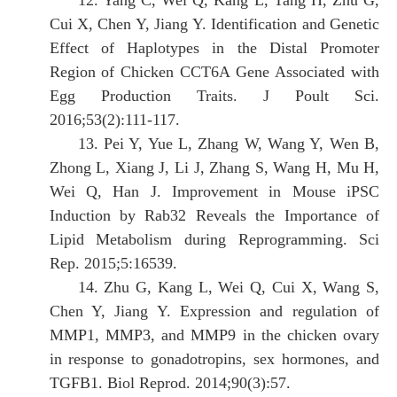
12. Yang C, Wei Q, Kang L, Tang H, Zhu G,
Cui X, Chen Y, Jiang Y. Identification and Genetic
Effect of Haplotypes in the Distal Promoter
Region of Chicken CCT6A Gene Associated with
Egg Production Traits. J Poult Sci.
2016;53(2):111-117.
13. Pei Y, Yue L, Zhang W, Wang Y, Wen B,
Zhong L, Xiang J, Li J, Zhang S, Wang H, Mu H,
Wei Q, Han J. Improvement in Mouse iPSC
Induction by Rab32 Reveals the Importance of
Lipid Metabolism during Reprogramming. Sci
Rep. 2015;5:16539.
14. Zhu G, Kang L, Wei Q, Cui X, Wang S,
Chen Y, Jiang Y. Expression and regulation of
MMP1, MMP3, and MMP9 in the chicken ovary
in response to gonadotropins, sex hormones, and
TGFB1. Biol Reprod. 2014;90(3):57.