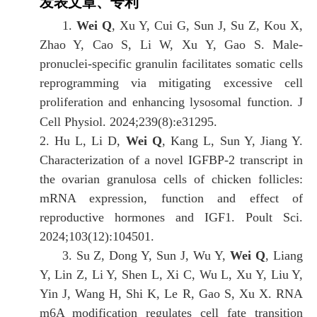
发表文章、专利
1.
Wei Q
, Xu Y, Cui G, Sun J, Su Z, Kou X,
Zhao Y, Cao S, Li W, Xu Y, Gao S. Male-
pronuclei-specific granulin facilitates somatic cells
reprogramming via mitigating excessive cell
proliferation and enhancing lysosomal function. J
Cell Physiol. 2024;239(8):e31295.
2. Hu L, Li D,
Wei Q
, Kang L, Sun Y, Jiang Y.
Characterization of a novel IGFBP-2 transcript in
the ovarian granulosa cells of chicken follicles:
mRNA expression, function and effect of
reproductive hormones and IGF1. Poult Sci.
2024;103(12):104501.
3. Su Z, Dong Y, Sun J, Wu Y,
Wei Q
, Liang
Y, Lin Z, Li Y, Shen L, Xi C, Wu L, Xu Y, Liu Y,
Yin J, Wang H, Shi K, Le R, Gao S, Xu X. RNA
m6A modification regulates cell fate transition