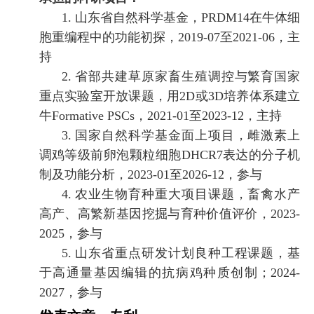
1.
山东省自然科学基金，
PRDM14
在牛体细
胞重编程中的功能初探，
2019-07
至
2021-06
，主
持
2.
省部共建草原家畜生殖调控与繁育国家
重点实验室开放课题，用
2D
或
3D
培养体系建立
牛
Formative PSCs
，
2021-01
至
2023-12
，主持
3.
国家自然科学基金面上项目，雌激素上
调鸡等级前卵泡颗粒细胞
DHCR7
表达的分子机
制及功能分析，
2023-01
至
2026-12
，参与
4.
农业生物育种重大项目课题，畜禽水产
高产、高繁新基因挖掘与育种价值评价，
2023-
2025
，参与
5.
山东省重点研发计划良种工程课题，基
于高通量基因编辑的抗病鸡种质创制；
2024-
2027
，参与