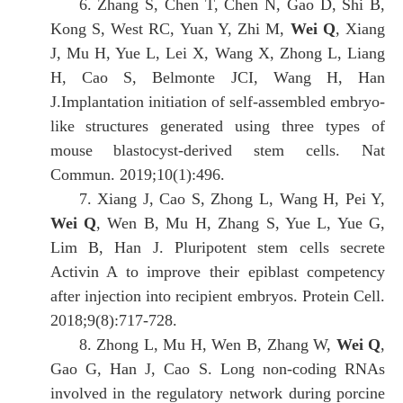
6. Zhang S, Chen T, Chen N, Gao D, Shi B,
Kong S, West RC, Yuan Y, Zhi M,
Wei Q
, Xiang
J, Mu H, Yue L, Lei X, Wang X, Zhong L, Liang
H, Cao S, Belmonte JCI, Wang H, Han
J.Implantation initiation of self-assembled embryo-
like structures generated using three types of
mouse blastocyst-derived stem cells. Nat
Commun. 2019;10(1):496.
7. Xiang J, Cao S, Zhong L, Wang H, Pei Y,
Wei Q
, Wen B, Mu H, Zhang S, Yue L, Yue G,
Lim B, Han J. Pluripotent stem cells secrete
Activin A to improve their epiblast competency
after injection into recipient embryos. Protein Cell.
2018;9(8):717-728.
8. Zhong L, Mu H, Wen B, Zhang W,
Wei Q
,
Gao G, Han J, Cao S. Long non-coding RNAs
involved in the regulatory network during porcine