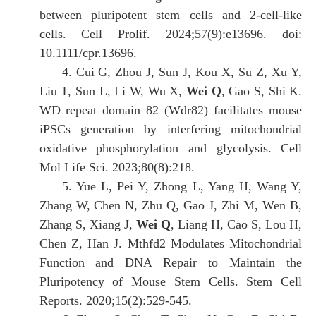
between pluripotent stem cells and 2-cell-like
cells. Cell Prolif. 2024;57(9):e13696. doi:
10.1111/cpr.13696.
4. Cui G, Zhou J, Sun J, Kou X, Su Z, Xu Y,
Liu T, Sun L, Li W, Wu X,
Wei Q
, Gao S, Shi K.
WD repeat domain 82 (Wdr82) facilitates mouse
iPSCs generation by interfering mitochondrial
oxidative phosphorylation and glycolysis. Cell
Mol Life Sci. 2023;80(8):218.
5. Yue L, Pei Y, Zhong L, Yang H, Wang Y,
Zhang W, Chen N, Zhu Q, Gao J, Zhi M, Wen B,
Zhang S, Xiang J,
Wei Q
, Liang H, Cao S, Lou H,
Chen Z, Han J. Mthfd2 Modulates Mitochondrial
Function and DNA Repair to Maintain the
Pluripotency of Mouse Stem Cells. Stem Cell
Reports. 2020;15(2):529-545.