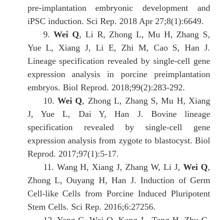
pre-implantation embryonic development and
iPSC induction. Sci Rep. 2018 Apr 27;8(1):6649.
9.
Wei Q
, Li R, Zhong L, Mu H, Zhang S,
Yue L, Xiang J, Li E, Zhi M, Cao S, Han J.
Lineage specification revealed by single-cell gene
expression analysis in porcine preimplantation
embryos. Biol Reprod. 2018;99(2):283-292.
10.
Wei Q
, Zhong L, Zhang S, Mu H, Xiang
J, Yue L, Dai Y, Han J. Bovine lineage
specification revealed by single-cell gene
expression analysis from zygote to blastocyst. Biol
Reprod. 2017;97(1):5-17.
11. Wang H, Xiang J, Zhang W, Li J,
Wei Q
,
Zhong L, Ouyang H, Han J. Induction of Germ
Cell-like Cells from Porcine Induced Pluripotent
Stem Cells. Sci Rep. 2016;6:27256.