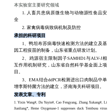
本实验室主要研究领域
1.
人畜共患病原微生物与动物源性食品安
全
2.
家禽病毒病致病机制及防控
承担的科研项目
1
、鸭坦布苏病毒快速检测方法的建立及基
因工程疫苗的制备，山东省重点研发计划。
2
、鸡源宿主限制因子
SAMHD1
与
ALV-J
相
互作用机制研究，山东省自然科学基金面上项
目。
3
、
EMA
结合
ddPCR
检测进出口肉制品中单
增李斯特菌方法的建立，济南海关科研项目。
发表文章、专利
1. Yixin Wang#, Du Yuyin#, Cao Fengyang, Zhang Xukang#, Li
Jianliang*, Heme Oxygenase-1 suppresses duck Tembusu virus