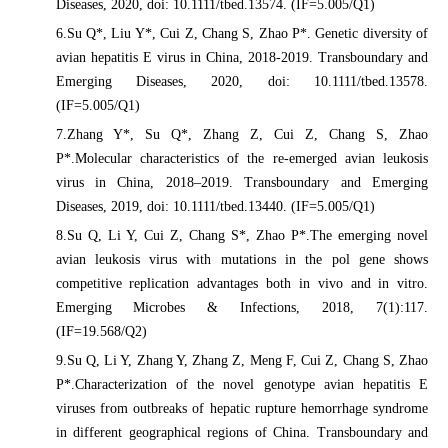
Diseases, 2020, doi: 10.1111/tbed.13574. (IF=5.005/Q1)
6.Su Q*, Liu Y*, Cui Z, Chang S, Zhao P*. Genetic diversity of
avian hepatitis E virus in China, 2018-2019. Transboundary and
Emerging Diseases, 2020, doi: 10.1111/tbed.13578.
(IF=5.005/Q1)
7.Zhang Y*, Su Q*, Zhang Z, Cui Z, Chang S, Zhao
P*.Molecular characteristics of the re-emerged avian leukosis
virus in China, 2018–2019. Transboundary and Emerging
Diseases, 2019, doi: 10.1111/tbed.13440. (IF=5.005/Q1)
8.Su Q, Li Y, Cui Z, Chang S*, Zhao P*.The emerging novel
avian leukosis virus with mutations in the pol gene shows
competitive replication advantages both in vivo and in vitro.
Emerging Microbes & Infections, 2018, 7(1):117.
(IF=19.568/Q2)
9.Su Q, Li Y, Zhang Y, Zhang Z, Meng F, Cui Z, Chang S, Zhao
P*.Characterization of the novel genotype avian hepatitis E
viruses from outbreaks of hepatic rupture hemorrhage syndrome
in different geographical regions of China. Transboundary and