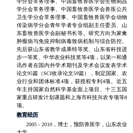
学分会常务理事、中国畜牧兽医学会生物制品
学分会常务理事、中国畜牧兽医学会兽医公共
卫生学分会常务理事、中国畜牧兽医学会动物
传染病学分会青年学者专业组副主任委员、山
东畜牧兽医学会副秘书长等。研究方向为家禽
肿瘤病与免疫抑制病毒致病机制与综合防控。
先后获山东省教学成果特等奖、山东省科技进
步一等奖、中华农业科技奖等
4
项，以第一和通
讯作者在国内外学术期刊及学术会议发表学术
论文
95
篇（
SCI
收录论文
59
篇），制定国家、农
业行业和团体标准
4
项，获授权专利
4
项。近五
年主持国家自然科学基金面上项目、十三五国
家重点研发计划课题和上海市科技兴农专项等
8
项。
教育经历
2005 - 2010
，博士，预防兽医学，山东农业
大学