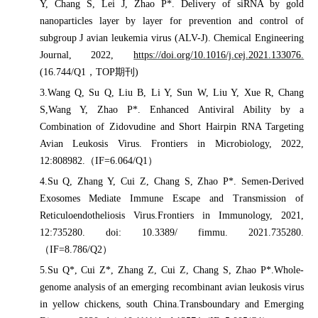
Y, Chang S, Lei J, Zhao P*. Delivery of siRNA by gold
nanoparticles layer by layer for prevention and control of
subgroup J avian leukemia virus (ALV-J). Chemical Engineering
Journal, 2022,
https://doi.org/10.1016/j.cej.2021.133076.
(16.744/Q1
，
TOP
期刊
)
3.Wang Q, Su Q, Liu B, Li Y, Sun W, Liu Y, Xue R, Chang
S,Wang Y, Zhao P*. Enhanced Antiviral Ability by a
Combination of Zidovudine and Short Hairpin RNA Targeting
Avian Leukosis Virus. Frontiers in Microbiology, 2022,
12:808982.
（
IF=6.064/Q1
）
4.Su Q, Zhang Y, Cui Z, Chang S, Zhao P*. Semen-Derived
Exosomes Mediate Immune Escape and Transmission of
Reticuloendotheliosis Virus.Frontiers in Immunology, 2021,
12:735280. doi: 10.3389/ fimmu. 2021.735280.
（
IF=8.786/Q2
）
5.Su Q*, Cui Z*, Zhang Z, Cui Z, Chang S, Zhao P*.Whole-
genome analysis of an emerging recombinant avian leukosis virus
in yellow chickens, south China.Transboundary and Emerging