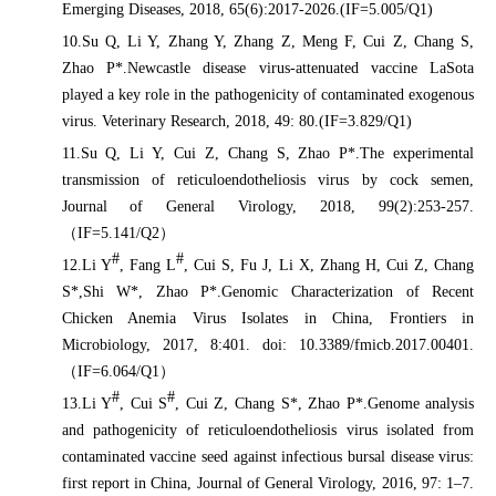
Emerging Diseases, 2018, 65(6):2017-2026.(IF=5.005/Q1)
10.Su Q, Li Y, Zhang Y, Zhang Z, Meng F, Cui Z, Chang S,
Zhao P*.Newcastle disease virus-attenuated vaccine LaSota
played a key role in the pathogenicity of contaminated exogenous
virus. Veterinary Research, 2018, 49: 80.(IF=3.829/Q1)
11.Su Q, Li Y, Cui Z, Chang S, Zhao P*.The experimental
transmission of reticuloendotheliosis virus by cock semen,
Journal of General Virology, 2018, 99(2):253-257.
（
IF=5.141/Q2
）
#
#
12.Li Y
, Fang L
, Cui S, Fu J, Li X, Zhang H, Cui Z, Chang
S*,Shi W*, Zhao P*.Genomic Characterization of Recent
Chicken Anemia Virus Isolates in China, Frontiers in
Microbiology, 2017, 8:401. doi: 10.3389/fmicb.2017.00401.
（
IF=6.064/Q1
）
#
#
13.Li Y
, Cui S
, Cui Z, Chang S*, Zhao P*.Genome analysis
and pathogenicity of reticuloendotheliosis virus isolated from
contaminated vaccine seed against infectious bursal disease virus:
first report in China, Journal of General Virology, 2016, 97: 1–7.