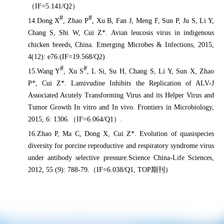
（
IF=5.141/Q2
）
#
#
14.Dong X
, Zhao P
, Xu B, Fan J, Meng F, Sun P, Ju S, Li Y,
Chang S, Shi W, Cui Z*. Avian leucosis virus in indigenous
chicken breeds, China. Emerging Microbes & Infections, 2015,
4(12): e76.(IF=19.568/Q2)
#
#
15.Wang Y
, Xu S
, L Si, Su H, Chang S, Li Y, Sun X, Zhao
P*, Cui Z*. Lamivudine Inhibits the Replication of ALV-J
Associated Acutely Transforming Virus and its Helper Virus and
Tumor Growth In vitro and In vivo. Frontiers in Microbiology,
2015, 6: 1306.
（
IF=6.064/Q1
）
.
16.Zhao P, Ma C, Dong X, Cui Z*. Evolution of quasispecies
diversity for porcine reproductive and respiratory syndrome virus
under antibody selective pressure.Science China-Life Sciences,
2012, 55 (9): 788-79.
（
IF=6.038/Q1, TOP
期刊）