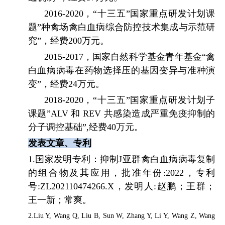
2016-2020
，“十三五”国家重点研发计划课
题”种禽场禽白血病综合防控技术集成与示范研
究”，经费
200
万元。
2015-2017
，国家自然科学基金青年基金“禽
白血病病毒在药物选择压的基因变异与准种演
变”，经费
24
万元。
2018-2020
，“十三五”国家重点研发计划子
课题”
ALV
和
REV
共感染造成严重免疫抑制的
分子调控基础”
,
经费
40
万元。
发表文章、专利
1.
国家发明专利：抑制
J
亚群禽白血病病毒复制
的组合物及其应用，批准年份
:2022
，专利
号
:ZL202110474266.X
，发明人
:
赵鹏；王群；
王一新；常爽。
2.Liu Y, Wang Q, Liu B, Sun W, Zhang Y, Li Y, Wang Z, Wang