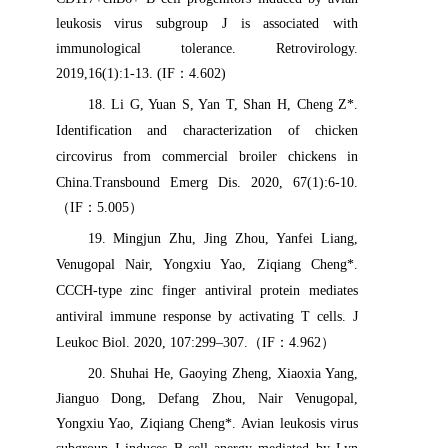
leukosis virus subgroup J is associated with
immunological tolerance. Retrovirology.
2019,16(1):1-13. (IF
：
4.602)
18
. Li G, Yuan S, Yan T, Shan H, Cheng Z*.
Identification and characterization of chicken
circovirus from commercial broiler chickens in
China.
Transbound Emerg Dis. 2020, 67(1):6-10.
（
IF
：
5.005
）
19
. Mingjun Zhu, Jing Zhou, Yanfei Liang,
Venugopal Nair, Yongxiu Yao, Ziqiang Cheng*.
CCCH-type zinc finger antiviral protein mediates
antiviral immune response by activating T cells.
J
Leukoc Biol. 2020, 107:299–307.
（
IF
：
4.962
）
20
. Shuhai He, Gaoying Zheng, Xiaoxia Yang,
Jianguo Dong, Defang Zhou, Nair Venugopal,
Yongxiu Yao, Ziqiang Cheng*. Avian leukosis virus