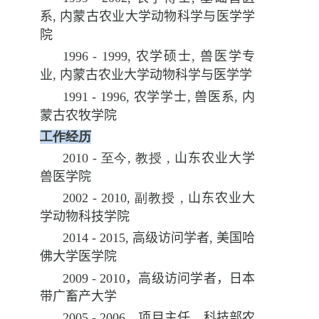
系
,
内蒙古农业大学动物科学与医学学
院
19
96
- 199
9
,
农学
硕士
,
兽医
学专
业
,
内蒙古农业大学动物科学与医学学
19
91
- 19
96
,
农学
学士
,
兽医
系
,
内
蒙古农牧学院
工作经历
20
10
-
至今
,
教授
,
山东农业大学
兽医学院
200
2
- 20
10
,
副教授
,
山东农业大
学动物科技学院
2014
- 20
15
,
高级访问学者
,
美国哈
佛
大学
医学院
2009 - 2010
，高级访问学者，日本
带广畜产大学
2005 - 2006
，项目主任，科技部农