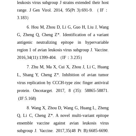
leukosis virus subgroup J strains extended their host
range. J Gen Virol. 2014, 95(Pt 3):691-9.
（
IF
：
3.183
）
6
.
Hou M, Zhou D, Li G, Guo H, Liu J, Wang
G, Zheng Q, Cheng Z*. Identification of a variant
antigenic neutralizing epitope in hypervariable
region 1 of avian leukosis virus subgroup J. Vaccine.
2016,34(11):1399-404.
（
IF
：
3.235
）
7
.
Zhu M, Ma X, Cui X, Zhou J, Li C, Huang
L, Shang Y, Cheng Z*.
Inhibition of avian tumor
virus replication by CCCH-type zinc finger antiviral
protein.
Oncotarget. 2017, 8 (35): 58865-58871.
(IF:5.168)
8
.
Wang X, Zhou D, Wang G, Huang L, Zheng
Q, Li C, Cheng Z*. A novel multi-variant epitope
ensemble vaccine against avian leukosis virus
subgroup J. Vaccine. 2017,35(48 Pt B):6685-6690.