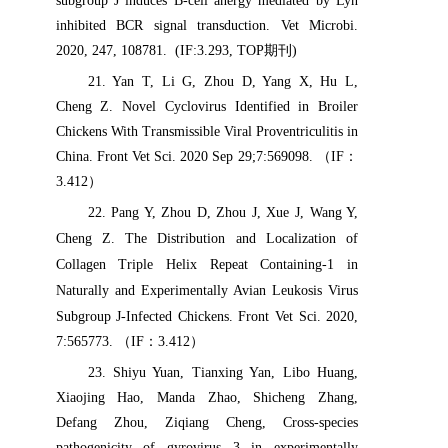
subgroup J induces B-cell anergy mediated by Lyn
inhibited BCR signal transduction. Vet Microbi.
2020, 247, 108781. (IF:3.293, TOP
期刊
)
21
. Yan T, Li G, Zhou D, Yang X, Hu L,
Cheng Z. Novel Cyclovirus Identified in Broiler
Chickens With Transmissible Viral Proventriculitis in
China. Front Vet Sci. 2020 Sep 29;7:569098.
（
IF
：
3.412
）
22
. Pang Y, Zhou D, Zhou J, Xue J, Wang Y,
Cheng Z.
The Distribution and Localization of
Collagen Triple Helix Repeat Containing-1 in
Naturally and Experimentally Avian Leukosis Virus
Subgroup J-Infected Chickens.
Front Vet Sci. 2020
,
7:565773.
（
IF
：
3.412
）
23
. Shiyu Yuan, Tianxing Yan, Libo Huang,
Xiaojing Hao, Manda Zhao, Shicheng Zhang,
Defang Zhou, Ziqiang Cheng, Cross-species
pathogenicity of gyrovirus 3 in experimentally