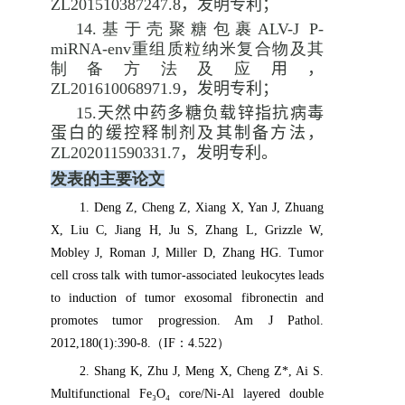
ZL201510387247.8
，发明专利；
14.
基于壳聚糖包裹ALV-J P-
miRNA-env重组质粒纳米复合物及其
制备方法及应
用，
ZL201610068971.9
，发明专利；
15.
天然中药多糖负载锌指抗病毒
蛋白的缓控释制剂及其制备方法，
ZL202011590331.7
，发明专利。
发表的主要论文
1
.
Deng Z, Cheng Z, Xiang X, Yan J, Zhuang
X, Liu C, Jiang H, Ju S, Zhang L, Grizzle W,
Mobley J, Roman J, Miller D, Zhang HG. Tumor
cell cross talk with tumor-associated leukocytes leads
to induction of tumor exosomal fibronectin and
promotes tumor progression. Am J Pathol.
2012,180(1):390-8.
（
IF
：
4.522
）
2
.
Shang K, Zhu J, Meng X, Cheng Z*, Ai S.
Multifunctional Fe₃O₄ core/Ni-Al layered double