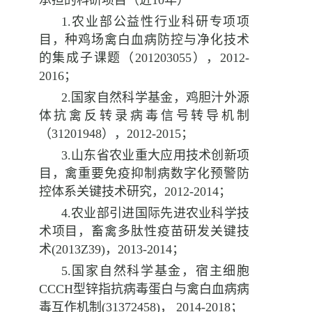
承担的科研项目（近
10
年）
1.
农业部公益性行业科研专项项
目，种鸡场禽白血病防控与净化技术
的集成子课题（
201203055
），
2012-
2016
；
2.
国家自然科学基金，鸡胆汁外源
体抗禽反转录病毒信号转导机制
（
31201948
），
2012-2015
；
3.
山东省农业重大应用技术创新项
目，禽重要免疫抑制病数字化预警防
控体系关键技术研究，
2012-2014
；
4.
农业部引进国际先进农业科学技
术项目，畜禽多肽
性疫苗研发关键技
术
(2013Z39)
，
2013-2014
；
5.
国家自然科学基金，宿主细胞
CCCH
型锌指抗病毒蛋白与禽白血病病
毒互作机制
(31372458)
，
2014-2018
；