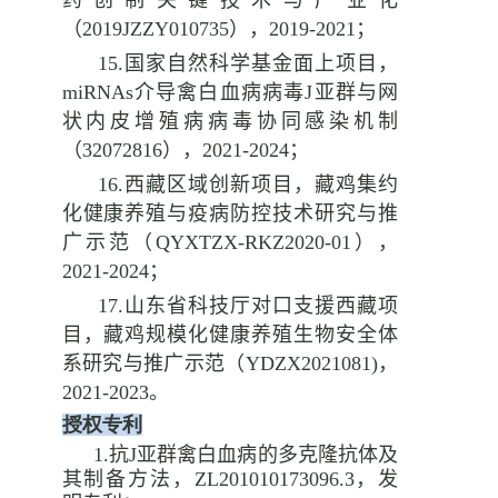
药创制关键技术与产业化
（
2019JZZY010735
），
2019-2021
；
15.
国家自然科学基金面上项目，
miRNAs
介导禽白血病病毒
J
亚群与网
状内皮增殖病病毒协同感染机制
（
32072816
），
2021-2024
；
16.
西藏区域创新项目，藏鸡集约
化健康养殖与疫病防控技术研究与推
广示范（
QYXTZX-RKZ2020-01
），
2021-2024
；
17.
山东省科技厅对口支援西藏项
目，藏鸡规模化健康养殖生物安全体
系研究与推广示范（
YDZX2021081)
，
2021-2023
。
授权专利
1.
抗
J
亚群禽白血病的多克隆抗体及
其制备方法，
ZL201010173096.3
，发