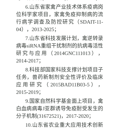
6.
山东省家禽产业技术体系疫病岗
位科学家项目，家禽免疫抑制病的流
行病学调查及防控研究（
SDAIT-11-
04
），
2013-2025
；
7.
山东省科技发展计划，禽逆转录
病毒
siRNA
重组干扰制剂的抗病毒活性
研究与应用（
2014GNC111013
），
2014-2017
；
8.
科技部国家科技支撑计划项目子
任务，兽药新制剂安全性评价及临床
应用研究（
2015BAD11B03-5
），
2015-2019
；
9.
国家自然科学基金面上项目，禽
白血病病毒
J
亚群诱导免疫耐受发生的
分子机制
(31672521)
，
2017-2020
；
10.
山东省农业重大应用技术创新