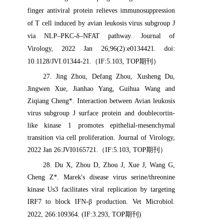
finger antiviral protein relieves immunosuppression
of T cell induced by avian leukosis virus subgroup J
via NLP–PKC-δ–NFAT pathway. Journal of
Virology, 2022 Jan 26;96(2):e0134421.
doi:
10.1128/JVI.01344-21.
（
IF:5.103, TOP
期刊）
27
. Jing Zhou, Defang Zhou, Xusheng Du,
Jingwen Xue, Jianhao Yang, Guihua Wang and
Ziqiang Cheng*. Interaction between Avian leukosis
virus subgroup J surface protein and doublecortin-
like kinase 1 promotes epithelial-mesenchymal
transition via cell proliferation. Journal of Virology,
2022 Jan 26:JVI0165721.
（
IF:5.103, TOP
期刊）
28
. Du X, Zhou D, Zhou J, Xue J, Wang G,
Cheng Z*. Marek's disease virus serine/threonine
kinase Us3 facilitates viral replication by targeting
IRF7 to block IFN-β production. Vet Microbiol.
2022
,
266:109364. (IF:3.293, TOP
期刊
)