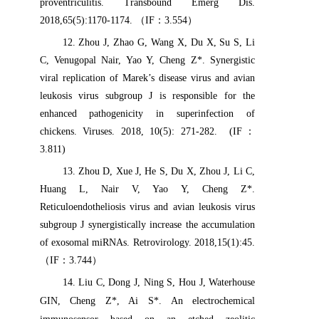
proventriculitis. Transbound Emerg Dis.
2018,65(5):1170-1174.
（
IF
：
3.554
）
12
. Zhou J, Zhao G, Wang X, Du X, Su S, Li
C, Venugopal Nair, Yao Y, Cheng Z*. Synergistic
viral replication of Marek’s disease virus and avian
leukosis virus subgroup J is responsible for the
enhanced pathogenicity in superinfection of
chickens. Viruses. 2018, 10(5): 271-282. (IF
：
3.811)
13
. Zhou D, Xue J, He S, Du X, Zhou J, Li C,
Huang L, Nair V, Yao Y, Cheng Z*.
Reticuloendotheliosis virus and avian leukosis virus
subgroup J synergistically increase the accumulation
of exosomal miRNAs. Retrovirology. 2018,15(1):45.
（
IF
：
3.744
）
14
. Liu C, Dong J, Ning S, Hou J, Waterhouse
GIN, Cheng Z*, Ai S*.
An electrochemical