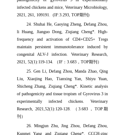
infected chickens and mice, Veterinary Microbiology,
2021, 261, 109191. (IF:3.293, TOP
期刊
)
24
. Shuhai He, Gaoying Zheng, Defang Zhou,
li Huang, Jianguo Dong, Ziqiang Cheng*. High-
frequency and activation of CD4+CD25+ Tregs
maintain persistent immunotolerance induced by
congenital ALV-J infection. Veterinary Research,
2021, 52(1):119-134.
（
IF
：
3.683
，
TOP
期刊）
25
. Gen Li, Defang Zhou, Manda Zhao, Qing
Liu, Xiaojing Hao, Tianxing Yan, Shiyu Yuan,
Shicheng Zhang, Ziqiang Cheng*. Kinetic analysis
of pathogenicity and tissue tropism of Gyrovirus 3 in
experimentally infected chickens. Veterinary
Research, 2021,52(1):120-128.
（
3.683
，
TOP
期
刊）
26
. Mingjun Zhu, Jing Zhou, Defang Zhou,
Kunmei Yang and Ziqiang Cheng*. CCCH-zinc