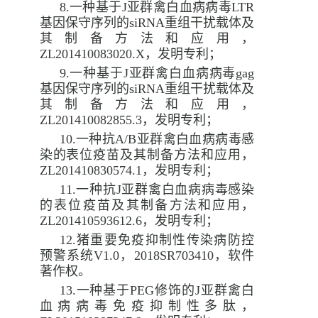
8.
一种基于
J
亚群禽白血病病毒
LTR
基因保守序列的
siRNA
重组干扰载体及
其制备方法和应用，
ZL201410083020.X
，发明专利；
9.
一种基于
J
亚群禽白血病病毒
gag
基因保守序列的
siRNA
重组干扰载体及
其制备方法和应用，
ZL201410082855.3
，发明专利；
10.
一种抗
A/B
亚群禽白血病病毒感
染的表位疫苗及其制备方法和应用，
ZL201410830574.1
，发明专利；
11.
一种抗
J
亚群禽白血病病毒感染
的表位疫苗及其制备方法和应用，
ZL201410593612.6
，发明专利；
12.
猪重要免疫抑制性传染病防控
预警系统
V1.0
，
2018SR703410
，软件
著作权。
13.
一种基于
PEG
修饰的
J
亚群禽白
血病病毒免疫抑制性多肽，