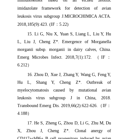
immunosensor based on an etched zeolitic
imidazolate framework for detection of avian
leukosis virus subgroup J.
MICROCHIMICA ACTA
.
2018,185(9):423. (IF
：
5.22)
15
. Li G, Niu X, Yuan S, Liang L, Liu Y, Hu
L, Liu J, Cheng Z*. Emergence of Morganella
morganii subsp. morganii in dairy calves, China.
Emerg Microbes Infect. 2018,7(1):172.
（
IF
：
6.212
）
16
. Zhou D, Xue J, Zhang Y, Wang G, Feng Y,
Hu L, Shang Y, Cheng Z*. Outbreak of
myelocytomatosis caused by mutational avian
leukosis virus subgroup J in China, 2018.
Transbound Emerg Dis. 2019,66(2):622-626.
（
IF
：
4.188
）
17
. He S, Zheng G, Zhou D, Li G, Zhu M, Du
X, Zhou J, Cheng Z*. Clonal anergy of
CD117+chB6+ B cell progenitors induced by avian