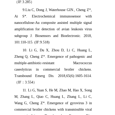
（
IF:3.285
）
9
.
Liu C, Dong J, Waterhouse GIN., Cheng Z*,
Ai S*. Electrochemical immunosensor with
nanocellulose-Au composite assisted multiple signal
amplification for detection of avian leukosis virus
subgroup J. Biosensors and Bioelectronic
.
2018,
101:110-115. (IF:9.518)
10
. Li G, Du X, Zhou D, Li C, Huang L,
Zheng Q, Cheng Z*. Emergence of pathogenic and
multiple-antibiotic-resistant Macrococcus
caseolyticus in commercial broiler chickens.
Transbound Emerg Dis. 2018,65(6):1605-1614.
（
IF
：
3.554
）
11
. Li G, Yuan S, He M, Zhao M, Hao X, Song
M, Zhang L, Qiao C, Huang L, Zhang L, Li C,
Wang G, Cheng Z*. Emergence of gyrovirus 3 in
commercial broiler chickens with transmissible viral