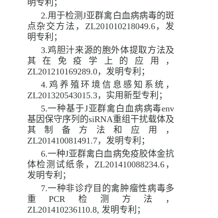
明专利；
2.
用于检测
J
亚群禽白血病病毒的斑
点杂交方法，
ZL201010218049.6
，发
明专利；
3.
鸡胆汁来源的胞外体提取方法及
其在免疫学上的应用，
ZL201210169289.0
，发明专利；
4.
鸡养殖环境信息感知系统，
ZL201320543015.3
，实用新型专利；
5.
一种基于
J
亚群禽白血病病毒
env
基因保守序列的
siRNA
重组干扰载体及
其制备方法和应用，
ZL201410081491.7
，发明专利；
6.
一种
J
亚群禽白血病免疫胶体金抗
体检测试纸条，
ZL201410088234.6
，
发明专利；
7.
一种非诊疗目的禽肿瘤性病毒多
重
PCR
检测方法，
ZL201410236110.8,
发明专利；