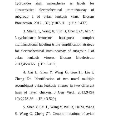
hydroxides shell nanospheres as labels for
ultrasensitive electrochemical immunoassay of
subgroup J of avian leukosis virus. Biosens
Bioelectron. 2012
，
37(1):107-11.
（
IF
：
5.437
）
3
.
Shang K, Wang X, Sun B, Cheng Z*, Ai S*.
β-cyclodextrin-ferrocene host-guest complex
multifunctional labeling triple amplification strategy
for electrochemical immunoassay of subgroup J of
avian leukosis viruses. Biosens Bioelectron.
2013,45:40-5.
（
IF
：
6.451
）
4
.
Cai L, Shen Y, Wang G, Guo H, Liu J,
Cheng Z*. Identification of two novel multiple
recombinant avian leukosis viruses in two different
lines of layer chicken. J Gen Virol.
2013,94(Pt
10):2278-86.
（
IF
：
3.529
）
5
.
Shen Y, Cai L, Wang Y, Wei R, He M, Wang
S, Wang G, Cheng Z*. Genetic mutations of avian