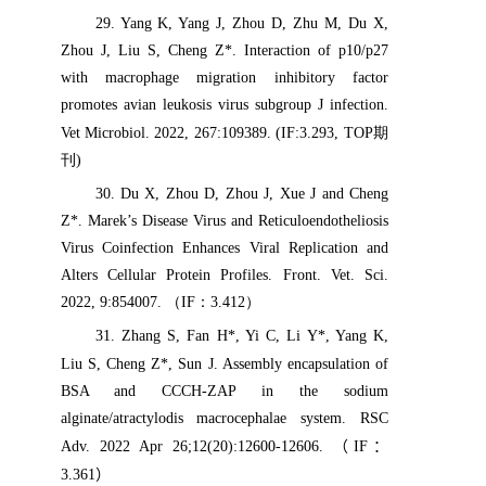
29
. Yang K, Yang J, Zhou D, Zhu M, Du X,
Zhou J, Liu S, Cheng Z*. Interaction of p10/p27
with macrophage migration inhibitory factor
promotes avian leukosis virus subgroup J infection.
Vet Microbiol. 2022
,
267:109389. (IF:3.293, TOP
期
刊
)
30
. Du X, Zhou D, Zhou J, Xue J
and Cheng
Z*. Marek’s Disease Virus and Reticuloendotheliosis
Virus Coinfection Enhances Viral Replication and
Alters Cellular Protein Profiles. Front. Vet. Sci.
2022, 9:854007.
（
IF
：
3.412
）
31.
Zhang S, Fan H
*
, Yi C, Li Y
*
, Yang K,
Liu S, Cheng Z
*
, Sun J. Assembly encapsulation of
BSA and CCCH-ZAP in the sodium
alginate/atractylodis macrocephalae system. RSC
Adv. 2022 Apr 26;12(20):12600-12606.
（
IF
：
3.361
）