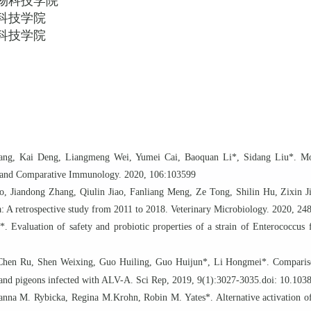
物科技学院
科技学院
科技学院
Yang, Kai Deng, Liangmeng Wei, Yumei Cai,
Baoquan Li
*
, Sidang Liu
*
. Mo
al and Comparative Immunology. 2020, 106:103599
, Jiandong Zhang, Qiulin Jiao, Fanliang Meng, Ze Tong, Shilin Hu, Zixin 
na: A retrospective study from 2011 to 2018. Veterinary Microbiology. 2020, 24
*
. Evaluation of safety and probiotic properties of a strain of Enterococcus
Chen Ru, Shen Weixing, Guo Huiling, Guo Huijun*, Li Hongmei*. Comparison
s, and pigeons infected with ALV-A. Sci Rep, 2019, 9(1):3027-3035.
doi: 10.103
anna M. Rybicka, Regina M.Krohn, Robin M. Yates*. Alternative activation o