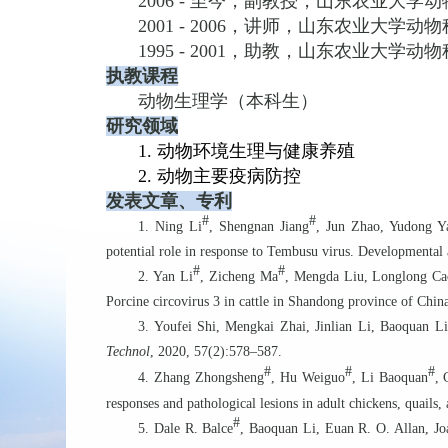
2006 -
至今，副教授，山东农业大学动
2001 - 2006
，讲师，山东农业大学动物
1995 - 2001
，助教，山东农业大学动物
执教课程
动物生理学（本科生）
研究领域
1.
动物环境生理与健康养殖
2.
动物主要疫病防控
发表文章、专利
#
#
1.
Ning Li
, Shengnan Jiang
, Jun Zhao, Yudong 
potential role in response to Tembusu virus. Development
#
#
2. Yan Li
, Zicheng Ma
, Mengda Liu, Longlong Cao
Porcine circovirus 3 in cattle in Shandong province of Chi
3. Youfei Shi, Mengkai Zhai, Jinlian Li,
Baoquan Li
Technol
, 2020, 57(2):578–587.
#
#
#
4. Zhang Zhongsheng
, Hu Weiguo
,
Li Baoquan
, 
responses and pathological lesions in adult chickens, quail
#
5. Dale R. Balce
,
Baoquan Li
, Euan R. O. Allan, Jo