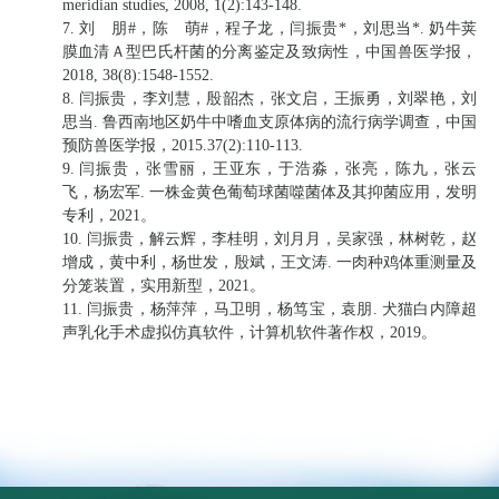
meridian studies, 2008, 1(2):143-148.
7. 刘 朋#，陈 萌#，程子龙，闫振贵*，刘思当*. 奶牛荚
膜血清Ａ型巴氏杆菌的分离鉴定及致病性，中国兽医学报，
2018, 38(8):1548-1552.
8. 闫振贵，李刘慧，殷韶杰，张文启，王振勇，刘翠艳，刘
思当. 鲁西南地区奶牛中嗜血支原体病的流行病学调查，中国
预防兽医学报，2015.37(2):110-113.
9. 闫振贵，张雪丽，王亚东，于浩淼，张亮，陈九，张云
飞，杨宏军. 一株金黄色葡萄球菌噬菌体及其抑菌应用，发明
专利，2021。
10. 闫振贵，解云辉，李桂明，刘月月，吴家强，林树乾，赵
增成，黄中利，杨世发，殷斌，王文涛. 一肉种鸡体重测量及
分笼装置，实用新型，2021。
11. 闫振贵，杨萍萍，马卫明，杨笃宝，袁朋. 犬猫白内障超
声乳化手术虚拟仿真软件，计算机软件著作权，2019。