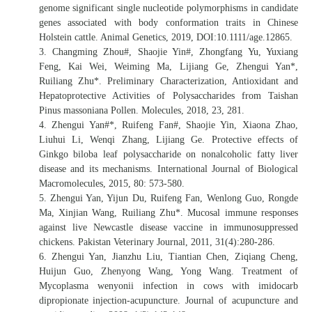
genome significant single nucleotide polymorphisms in candidate
genes associated with body conformation traits in Chinese
Holstein cattle. Animal Genetics, 2019, DOI:10.1111/age.12865.
3. Changming Zhou#, Shaojie Yin#, Zhongfang Yu, Yuxiang
Feng, Kai Wei, Weiming Ma, Lijiang Ge, Zhengui Yan*,
Ruiliang Zhu*. Preliminary Characterization, Antioxidant and
Hepatoprotective Activities of Polysaccharides from Taishan
Pinus massoniana Pollen. Molecules, 2018, 23, 281.
4. Zhengui Yan#*, Ruifeng Fan#, Shaojie Yin, Xiaona Zhao,
Liuhui Li, Wenqi Zhang, Lijiang Ge. Protective effects of
Ginkgo biloba leaf polysaccharide on nonalcoholic fatty liver
disease and its mechanisms. International Journal of Biological
Macromolecules, 2015, 80: 573-580.
5. Zhengui Yan, Yijun Du, Ruifeng Fan, Wenlong Guo, Rongde
Ma, Xinjian Wang, Ruiliang Zhu*. Mucosal immune responses
against live Newcastle disease vaccine in immunosuppressed
chickens. Pakistan Veterinary Journal, 2011, 31(4):280-286.
6. Zhengui Yan, Jianzhu Liu, Tiantian Chen, Ziqiang Cheng,
Huijun Guo, Zhenyong Wang, Yong Wang. Treatment of
Mycoplasma wenyonii infection in cows with imidocarb
dipropionate injection-acupuncture. Journal of acupuncture and