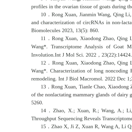
profiles in the ovarian tissue of goats during 
10．
Rong Xuan, Jianmin Wang, Qing Li, 
and characterization of circRNAs in non-lact
Biomolecules 2023, 13(5)
:
860
.
11．
Rong Xuan, Xiaodong Zhao, Qing Li
Wang*.
Transcriptome Analysis of Goat M
Involution.Int J Mol Sci. 2022
，
23(22):14424
12．
Rong Xuan, Xiaodong Zhao, Qing Li
Wang*
.
Characterization of long noncoding 
remodeling
. Int J Biol Macromol. 2022 Dec 1
13．
Rong Xuan, Tianle Chao, Xiaodong Zh
of the nonlactating mammary glands of dairy g
5260.
14．
Zhao, X.; Xuan, R.; Wang, A.; Li
Throughput Sequencing Reveals Transcriptome
15．
Zhao X, Ji Z, Xuan R, Wang A, Li Q