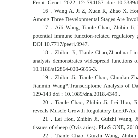
Front. Genet. 2022, 12: 794157. doi: 10.3389
16．
Wang A, Ji Z, Xuan R, Zhao X, Hou
Among Three Developmental Stages Are Involv
17．
Aili Wang, Tianle Chao, Zhibin Ji
potential immune function-related regulatory
DOI 10.7717/peerj.9947.
18．
Zhibin Ji, Tianle Chao,Zhaohua L
analysis demonstrates widespread functions
10.1186/s12864-020-6656-3.
19．
Zhibin Ji, Tianle Chao, Chunlan Z
Jianmin Wang*.Transcriptome Analysis of Da
129-143 doi : 10.1089/dna.2018.4349..
20．
Tianle Chao, Zhibin Ji, Lei Hou, 
reveals Muscle Growth Regulatory LncRNAs. P
21．
Lei Hou, Zhibin Ji, Guizhi Wang, J
tissues of sheep (Ovis aries). PLoS ONE, 2018
22．
Tianle Chao, Guizhi Wang, Zhibin 