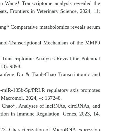
min Wang*
Transcriptome analysis revealed the
oats
.
Frontiers in Veterinary Science
, 2024, 11:
Wang*
Comparative metabolomics reveals serum
hnol-Transcriptional Mechanism of the MMP9
Transcriptomic Analyses Reveal the Potential
18):
9898.
Shanfeng Du & TianleChao
Transcriptomic and
miR-135b-5p/PRLR regulatory axis promotes
Macromol. 2024
,
4:
137248.
e Chao*, Analyses of lncRNAs, circRNAs, and
tion in Immune Regulation. Genes. 2023, 14,
23--Characterization of MicroRNA expression