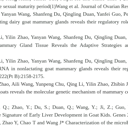
the sexual maturity period(1)Wang et al. Journal of Ovarian Re
Yanyan Wang, Shanfeng Du, Qingling Duan, Yanfei Guo, Peipe
ating dairy goat mammary glands reveals their regulatory ro
, Yilin Zhao, Yanyan Wang, Shanfeng Du, Qingling Duan, Y
ammary Gland Tissue Reveals the Adaptive Strategies 
.
, Yilin Zhao, Yanyan Wang, Shanfeng Du, Qingling Duan, Y
RNA in nonlactating goat mammary glands reveals their re
;222(Pt B):2158-2175.
ao, Aili Wang, Yunpeng Chu, Qing Li, Yilin Zhao, Zhibin J
oats reveals the molecular genetic mechanism of mammary ce
, Q.; Zhao, Y.; Du, S.; Duan, Q.; Wang, Y.; Ji, Z.; Guo
 Signature of Early Liver Development in Goat Kids. Genes 
, Zhao Y, Chao T and Wang J
*
Characterization of the micro