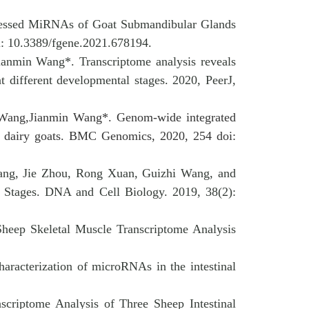
ressed MiRNAs of Goat Submandibular Glands
: 10.3389/fgene.2021.678194.
anmin Wang*. Transcriptome analysis reveals
 different developmental stages. 2020, PeerJ,
 Wang,Jianmin Wang*. Genom‑wide integrated
n dairy goats. BMC Genomics, 2020, 254 doi:
ang, Jie Zhou, Rong Xuan, Guizhi Wang, and
 Stages. DNA and Cell Biology. 2019, 38(2):
heep Skeletal Muscle Transcriptome Analysis
aracterization of microRNAs in the intestinal
criptome Analysis of Three Sheep Intestinal