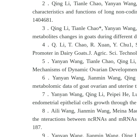
2．
Qing Li, Tianle Chao, Yanyan Wang
characteristics and functions of long non-co
1404681.
3．
Qing Li, Tianle Chao*, Yanyan Wang
metabolites changes in goats during different 
4．
Q. Li, T. Chao, R. Xuan, Y. Chu1, 
Promoter in Dairy Goats
.J. Agric. Sci. Techno
5．
Yanyan Wang, Tianle Chao, Qing Li,
Mechanisms of Dynamic Ovarian Development i
6．
Yanyan Wang, Jianmin Wang, Qing 
metabolomic data of goat ovarian and uterine t
7．
Yanyan Wang, Qing Li, Peipei He, L
endometrial epithelial cells growth through th
8．
Aili Wang, Jianmin Wang, Meina Mao
the nteractions between ncRNAs and mRNAs i
187.
9．
Yanyan Wang, Jianmin Wang, Qing Li