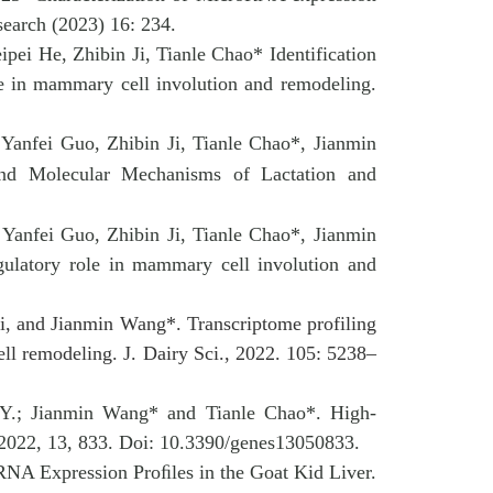
search (2023) 16:
234
.
i He, Zhibin Ji, Tianle Chao* Identification
le in mammary cell involution and remodeling.
anfei Guo, Zhibin Ji, Tianle Chao*, Jianmin
and Molecular Mechanisms of Lactation and
anfei Guo, Zhibin Ji, Tianle Chao*, Jianmin
gulatory role in mammary cell involution and
i, and Jianmin Wang*. Transcriptome profiling
ll remodeling. J. Dairy Sci., 2022. 105: 5238–
, Y.; Jianmin Wang* and Tianle Chao*. High-
2022, 13, 833. Doi: 10.3390/genes13050833.
RNA Expression Proﬁles in the Goat Kid Liver.