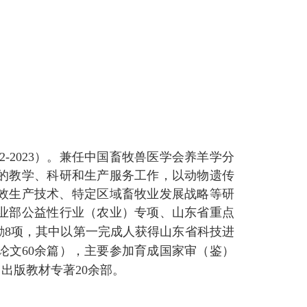
2-2023
）
。兼任中国畜牧兽医学会养羊学分
的教学、科研和生产服务工作，以动物遗传
效生产技术、特定区域畜牧业发展战略等研
业部
公益性行业（农业）专项
、
山东省重点
励
8
项，其中以第一
完成
人获得
山东
省科技进
论文
6
0
余篇），主要参加育成国家审（鉴）
，出版教材专著
20
余部。