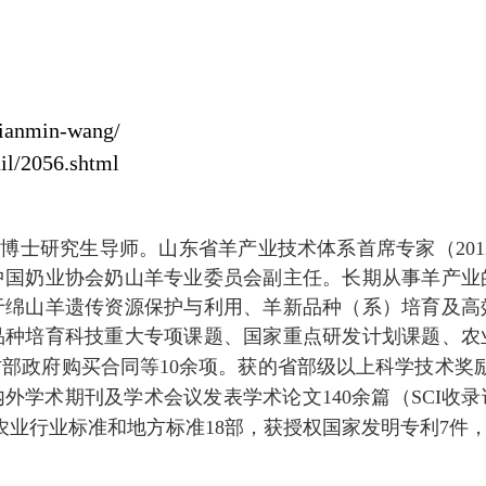
jianmin-wang/
ail/2056.shtml
和
博士研究生导师。山东省羊产业技术体系首席专家
（
201
中国奶业协会奶山羊专业委员会副主任。长期从事羊产业
于绵山羊遗传资源保护与利用、羊新品种（系）培育及高
品种培育科技重大专项课题、国家重点研发计划课题、
农
村部政府购买合同
等
10
余项。获的省部级以上科学技术奖
内外学术期刊及学术会议发表学术论文
140
余篇（
SCI
收录
农业行业标准和地方标准
18
部，获授权国家发明专利
7
件