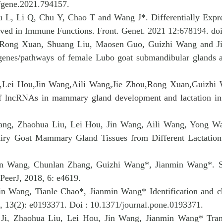
/fgene.2021.794157.
 L, Li Q, Chu Y, Chao T and Wang J*. Differentially Exp
ed in Immune Functions. Front. Genet. 2021 12:678194. doi
, Rong Xuan, Shuang Liu, Maosen Guo, Guizhi Wang and Ji
 genes/pathways of female Lubo goat submandibular glands at
iu,Lei Hou,Jin Wang,Aili Wang,Jie Zhou,Rong Xuan,Guizhi
 of lncRNAs in mammary gland development and lactation i
hang, Zhaohua Liu, Lei Hou, Jin Wang, Aili Wang, Yong W
iry Goat Mammary Gland Tissues from Different Lactation
Jin Wang, Chunlan Zhang, Guizhi Wang*, Jianmin Wang*. S
eerJ, 2018, 6: e4619.
in Wang, Tianle Chao*, Jianmin Wang* Identification and ch
, 13(2): e0193371. Doi : 10.1371/journal.pone.0193371.
Ji, Zhaohua Liu, Lei Hou, Jin Wang, Jianmin Wang* Trans