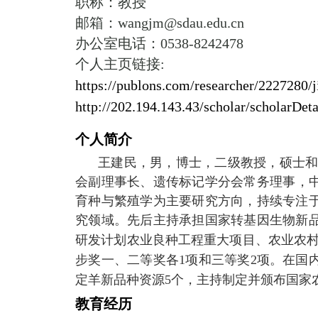
职称：教授
邮箱：
wangjm@sdau.edu.cn
办公室电话：
0538-8242478
个人主页链接
:
https://publons.com/researcher/2227280/
http://202.194.143.43/scholar/scholarDet
个人简介
王建民，男，博士，
二级
教授，
硕士
会副理事长
、
遗传标记学分会常务理事，
育种与繁殖学为主要研究方向，持续专注
究领域。先后主持承担国家转基因生物新
研发计划农业良种工程重大
项目、农业农
步奖一、二等奖各
1
项和三等奖
2
项。在国
定羊新品种资源
5
个，主持制定并颁布国家
教育经历