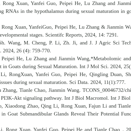
, Rong Xuan, Yanfei Guo, Peipei He, Lu Zhang and Jian
ding RNAs in the hypothalamus during sexual maturation in g
, Rong Xuan, YanfeiGuo, Peipei He, Lu Zhang & Jianmin 
developmental stages
. Scientifc Reports, 2024, 14: 7291.
Sh. Wang, M. Cheng, P. Li, Zh. Ji, and J.
J Agric Sci Tec
l. 2024, 26 (4): 759-770.
 Peipei He, Lu Zhang and Jianmin Wang,*
Metabolomic and 
n Goats during Sexual Maturation. Int J Mol Sci. 2024
,
25(
Li, RongXuan, Yanfei Guo, Peipei He, Qingling Duan, 
issues during sexual maturation. Sci Data. 2024
,
11(1):777.
u Zhang, Tianle Chao, Jianmin Wang.
TCONS_00046732/chi-
e PI3K-Akt signaling pathway. Int J Biol Macromol. Int J Biol
, Xiaodong Zhao, Qing Li, Rong Xuan, Fajun Li and Tianl
n Goat Submandibular Glands Reveal Their Potential Func
, Rong Xuan, Yanfei Guo, Peipei He and Tianle Chao
，
20